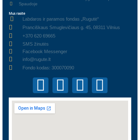
Spaudoje
Mus rasite
Labdaros ir paramos fondas „Rugutė“
Pranciškaus Smuglevičiaus g. 45, 08311 Vilnius
+370 620 69665
SMS žinutės
Facebook Messenger
info@rugute.lt
Fondo kodas: 300070090