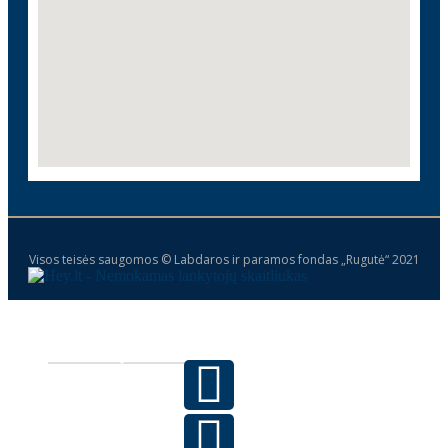
Visos teisės saugomos © Labdaros ir paramos fondas „Rugutė“ 2021