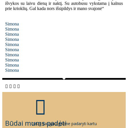
išvykos su laivu dieną ir naktį. Su autobusu vykstama į kalnus
prie krioklių. Gal kada nors išsipildys ir mano svajonė“
Simona
Simona
Simona
Simona
Simona
Simona
Simona
Simona
Simona
Simona
Būdai mums padėti
Daug daugiau galime padaryti kartu