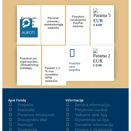
Paaukoti
Parama per
Pervesti
naudojantis
Paysera
paramą į
PayPal
sistemą
atsiskaitomąją
5 EUR
sistema
sąskaitą
AUKOTI
Paaukoti per
organizacijos
Pasiūlyti
„GlobalGiving“
2 EUR
savo
tinklalapį
Paskirti 1.2
pagalbą
% nuo
sumokėto
GPM
mokesčio
Apie Fondą
Informacija
Projektai
Bendra informacija
Ataskaita
Piktybiniai navikai
Paramos iniciatyvos
Vaikams apie ligą
Draugystės tiltai
Gyvenimas su liga
Rėmėjai
Socialinė informacija
Savanoriai
Knygos ir straipsniai