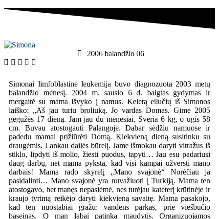
2006 balandžio 06
Simonai limfoblastinė leukemija buvo diagnozuota 2003 metų
balandžio mėnesį. 2004 m. sausio 6 d. baigtas gydymas ir
mergaitė su mama išvyko į namus. Keletą eilučių iš Simonos
laiško: „Aš jau turiu broliuką. Jo vardas Domas. Gimė 2005
gegužės 17 dieną. Jam jau du mėnesiai. Sveria 6 kg, o ūgis 58
cm. Buvau atostogauti Palangoje. Dabar sėdžiu namuose ir
padedu mamai prižiūrėti Domą. Kiekvieną dieną susitinku su
draugėmis. Lankau dailės būrelį. Jame išmokau daryti vitražus iš
stiklo, lipdyti iš molio, žiesti puodus, tapyti… Jau esu padariusi
daug darbų, net mama pyksta, kad visi kampai užversti mano
darbais! Mama rado skyrelį „Mano svajonė“ Norėčiau ja
pasidalinti… Mano svajonė yra nuvažiuoti į Turkiją. Mama ten
atostogavo, bet manęs nepasiėmė, nes turėjau kateterį krūtinėje ir
kraujo tyrimą reikėjo daryti kiekvieną savaitę. Mama pasakojo,
kad ten nuostabiai gražu: vandens parkas, prie viešbučio
baseinas. O man labai patinka maudytis. Organizuojamos