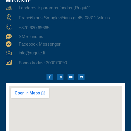
Mus rasite
Labdaros ir paramos fondas „Rugutė“
Pranciškaus Smuglevičiaus g. 45, 08311 Vilnius
+370 620 69665
SMS žinutės
Facebook Messenger
info@rugute.lt
Fondo kodas: 300070090