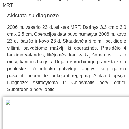
MRT.
Akistata su diagnoze
2006 m. vasario 23 d. atliktas MRT. Darinys 3,3 cm x 3,0
cm x 2,5 cm.
Operacijos data buvo numatyta 2006 m. kovo
23 d. Išaušo ir kovo 23 d. Skaudančia širdimi, bet didele
viltimi, palydėjome mažylį iki operacinės. Prasidėjo 4
laukimo valandos, tikėjomės, kad vaiką išoperuos, ir taip
mūsų kančios baigsis. Deja, neurochirurgo pranešta žinia
pribloškė. Reinolduko galvytėje auglys, kurį galima
pašalinti nebent tik aukojant regėjimą. Atlikta biopsija.
Diagnozė: Astrocytoma Iº. Chiasmatis nervi optici.
Subatrophia nervi optici.