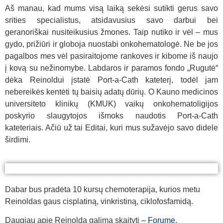
Aš manau, kad mums visą laiką sekėsi sutikti gerus savo
srities specialistus, atsidavusius savo darbui bei
geranoriškai nusiteikusius žmones. Taip nutiko ir vėl – mus
gydo, prižiūri ir globoja nuostabi onkohematologė. Ne be jos
pagalbos mes vėl pasiraitojome rankoves ir kibome iš naujo
į kovą su nežinomybe. Labdaros ir paramos fondo „Rugutė“
dėka Reinoldui įstatė Port-a-Cath kateterį, todėl jam
nebereikės kentėti tų baisių adatų dūrių. O Kauno medicinos
universiteto klinikų (KMUK) vaikų onkohematoligijos
poskyrio slaugytojos išmoks naudotis Port-a-Cath
kateteriais. Ačiū už tai Editai, kuri mus sužavėjo savo didele
širdimi.
Reinoldas
Reinoldas
Dabar bus pradėta 10 kursų chemoterapija, kurios metu
Reinoldas gaus cisplatiną, vinkristiną, ciklofosfamidą.
Daugiau apie Reinoldą galima skaityti –
Forume
.