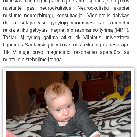
okulistas akių dugne pakitimų nerado. Tą pačią dieną mus
nusiuntė pas neurookulistus. Neurookulistai skubiai
nusiuntė neurochirurgų konsultacijai. Vienintelis dalykas
dėl ko sutapo visų gydytojų nuomonės, kad Reinoldui
reikia atlikti galvytės magnetinio rezonanso tyrimą (MRT).
Tačiau šį tyrimą galima atlikti tik Vilniaus universiteto
ligoninės Santariškių klinikose, nes reikalinga anestezija.
Tik Vilniuje buvo magnetinio rezonanso aparatūra su
nuotolinio stebėjimo įranga.