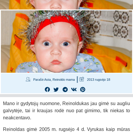
Parašė Asta, Reinoldo mama
2013 rugsėjo 18
Mano ir gydytojų nuomone, Reinoldukas jau gimė su augliu
galvytėje, tai ir kraujas rodė nuo pat gimimo, tik niekas to
neakcentavo.
Reinoldas gimė 2005 m. rugsėjo 4 d. Vyrukas kaip mūras