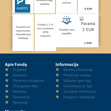
atsiskaitomąją
sistema
sąskaitą
AUKOTI
5 EUR
Paskirti 1.2 %
Paaukoti per
nuo sumokėto
Pasiūlyti savo
organizacijos
GPM
pagalbą
„GlobalGiving“
mokesčio
tinklalapį
2 EUR
Apie Fondą
Informacija
Projektai
Bendra informacija
Ataskaita
Piktybiniai navikai
Paramos iniciatyvos
Vaikams apie ligą
Draugystės tiltai
Gyvenimas su liga
Rėmėjai
Socialinė informacija
Savanoriai
Knygos ir straipsniai
Spaudoje