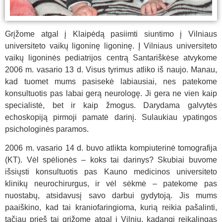
Grįžome atgal į Klaipėdą pasiimti siuntimo į Vilniaus
universiteto vaikų ligoninę ligoninę. Į Vilniaus universiteto
vaikų ligoninės pediatrijos centrą Santariškėse atvykome
2006 m. vasario 13 d. Visus tyrimus atliko iš naujo. Manau,
kad tuomet mums pasisekė labiausiai, nes patekome
konsultuotis pas labai gerą neurologę. Ji gera ne vien kaip
specialistė, bet ir kaip žmogus. Darydama galvytės
echoskopiją pirmoji pamatė darinį. Sulaukiau ypatingos
psichologinės paramos.
2006 m. vasario 14 d. buvo atlikta kompiuterinė tomografija
(KT). Vėl spėlionės – koks tai darinys? Skubiai buvome
išsiųsti konsultuotis pas Kauno medicinos universiteto
klinikų neurochirurgus, ir vėl sėkmė – patekome pas
nuostabų, atsidavusį savo darbui gydytoją. Jis mums
paaiškino, kad tai kraniofaringioma, kurią reikia pašalinti,
tačiau prieš tai grįžome atgal į Vilnių, kadangi reikalingas