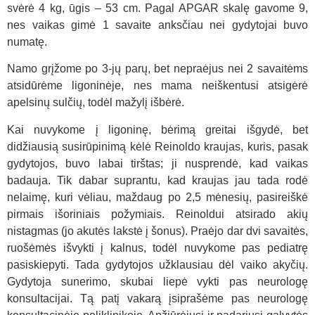
svėrė 4 kg, ūgis – 53 cm. Pagal APGAR skalę gavome 9,
nes vaikas gimė 1 savaite anksčiau nei gydytojai buvo
numatę.
Namo grįžome po 3-jų parų, bet nepraėjus nei 2 savaitėms
atsidūrėme ligoninėje, nes mama neiškentusi atsigėrė
apelsinų sulčių, todėl mažylį išbėrė.
Kai nuvykome į ligoninę, bėrimą greitai išgydė, bet
didžiausią susirūpinimą kėlė Reinoldo kraujas, kuris, pasak
gydytojos, buvo labai tirštas; ji nusprendė, kad vaikas
badauja. Tik dabar suprantu, kad kraujas jau tada rodė
nelaimę, kuri vėliau, maždaug po 2,5 mėnesių, pasireiškė
pirmais išoriniais požymiais. Reinoldui atsirado akių
nistagmas (jo akutės lakstė į šonus). Praėjo dar dvi savaitės,
ruošėmės išvykti į kalnus, todėl nuvykome pas pediatrę
pasiskiepyti. Tada gydytojos užklausiau dėl vaiko akyčių.
Gydytoja sunerimo, skubai liepė vykti pas neurologę
konsultacijai. Tą patį vakarą įsiprašėme pas neurologę