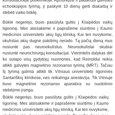
konsultacinėje poliklinikoje. Apžiūrėjusi ir padariusi galvytės
echoskopijos tyrimą, ji paskyrė 10 dienų gerti diakarbą ir
stebėti vaiko būklę.
Būklė negerėjo, buvo pasiūlyta gultis į Klaipėdos vaikų
ligoninę. Mes atsisakėme ir paprašėme siuntimo į Kauno
medicinos universiteto akių ligų kliniką. Kai ten nuvykome,
okulistas akių dugne pakitimų nerado. Tą pačią dieną mus
nusiuntė pas neurookulistus. Neurookulistai skubiai
nusiuntė neurochirurgų konsultacijai. Vienintelis dalykas dėl
ko sutapo visų gydytojų nuomonės, kad Reinoldui reikia
atlikti galvytės magnetinio rezonanso tyrimą (MRT). Tačiau
šį tyrimą galima atlikti tik Vilniaus universiteto ligoninės
Santariškių klinikose, nes reikalinga anestezija. Tik Vilniuje
buvo magnetinio rezonanso aparatūra su nuotolinio
stebėjimo įranga.
Būklė negerėjo, buvo pasiūlyta gultis į Klaipėdos vaikų
ligoninę. Mes atsisakėme ir paprašėme siuntimo į Kauno
medicinos universiteto akių ligų kliniką. Kai ten nuvykome,