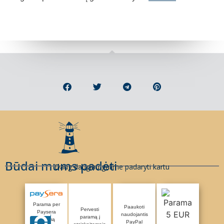
Būdai mums padėti
Daug daugiau galime padaryti kartu
Parama per
Paaukoti
Pervesti
Paysera
naudojantis
paramą į
sistemą
PayPal