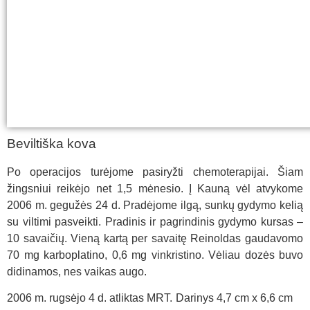
Beviltiška kova
Po operacijos turėjome pasiryžti chemoterapijai. Šiam
žingsniui reikėjo net 1,5 mėnesio. Į Kauną vėl atvykome
2006 m. gegužės 24 d. Pradėjome ilgą, sunkų gydymo kelią
su viltimi pasveikti. Pradinis ir pagrindinis gydymo kursas –
10 savaičių. Vieną kartą per savaitę Reinoldas gaudavomo
70 mg karboplatino, 0,6 mg vinkristino. Vėliau dozės buvo
didinamos, nes vaikas augo.
2006 m. rugsėjo 4 d. atliktas MRT. Darinys 4,7 cm x 6,6 cm