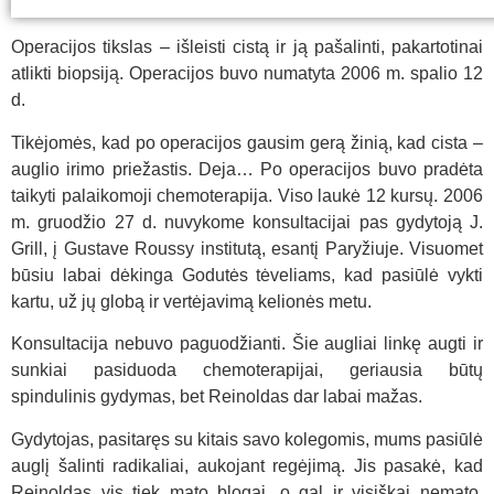
Operacijos tikslas – išleisti cistą ir ją pašalinti, pakartotinai
atlikti biopsiją. Operacijos buvo numatyta 2006 m. spalio 12
d.
Tikėjomės, kad po operacijos gausim gerą žinią, kad cista –
auglio irimo priežastis. Deja… Po operacijos buvo pradėta
taikyti palaikomoji chemoterapija. Viso laukė 12 kursų. 2006
m. gruodžio 27 d. nuvykome konsultacijai pas gydytoją J.
Grill, į Gustave Roussy institutą, esantį Paryžiuje. Visuomet
būsiu labai dėkinga Godutės tėveliams, kad pasiūlė vykti
kartu, už jų globą ir vertėjavimą kelionės metu.
Konsultacija nebuvo paguodžianti. Šie augliai linkę augti ir
sunkiai pasiduoda chemoterapijai, geriausia būtų
spindulinis gydymas, bet Reinoldas dar labai mažas.
Gydytojas, pasitaręs su kitais savo kolegomis, mums pasiūlė
auglį šalinti radikaliai, aukojant regėjimą. Jis pasakė, kad
Reinoldas vis tiek mato blogai, o gal ir visiškai nemato,