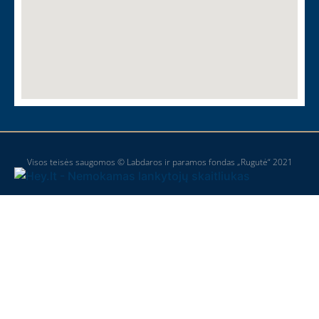
Visos teisės saugomos © Labdaros ir paramos fondas „Rugutė“ 2021