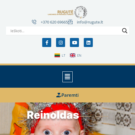
+370 620 69665
info@rugute.lt
LT
EN
Paremti
Reinoldas