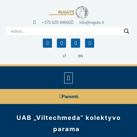
+370 620 69665
info@rugute.lt
LT
EN
Paremti
UAB „Viltechmeda“ kolektyvo
parama