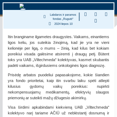
Labdaros ir paramos
fondas „Rugutė“
2024 liepos 10
Itin branginame ilgametes draugystes. Vaikams, einantiems
ligos keliu, jos suteikia žinojimą, kad jie yra ne vieni
kelionėje per ligą, o mums – žinią, kad kilus bet kokiam
poreikiui visada galėsime atsiremti į draugų petį. Būtent
toks yra UAB „Viltechmeda“ kolektyvas, kasmet skubantis
padėti vaikams, išgirdusiems onkologinės ligos diagnozę.
Prisėdę arbatos puodeliui papasakojome, kokie šiandien
yra fondo prioritetai, kaip itin svarbu laiku spėti atliepti
kilusius gydomų vaikų poreikius: nupirkti
nekompensuojamų medikamentų, efektyvių slaugos
priemonių ar suteikti mažų džiugesio akimirkų.
Visa širdimi apkabindami kiekvieną UAB „Viltechmeda“
kolektyvo narį tariame AČIŪ už neblėstantį dosnumą ir