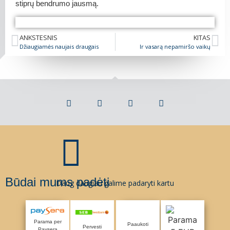
stiprų bendrumo jausmą.
UAB „Viltechmeda“ kolektyvo parama
UAB „Viltechmeda“ kolektyvo parama
UAB „Viltechmeda“ kolektyvo parama
UAB „Viltechmeda“ kolektyvo parama
UAB „Viltechmeda“ kolektyvo parama
ANKSTESNIS
KITAS
Džiaugiamės naujais draugais
Ir vasarą nepamiršo vaikų
Būdai mums padėti
Daug daugiau galime padaryti kartu
Parama per
Paaukoti
Pervesti
Paysera