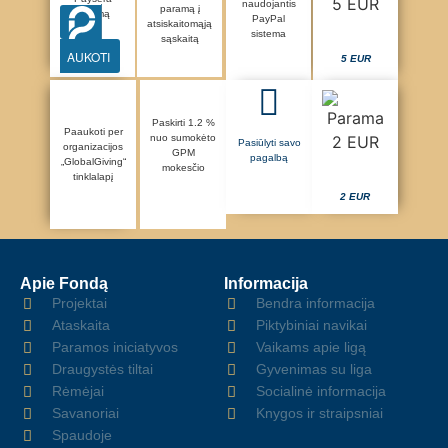
naudojantis
paramą į
sistemą
PayPal
atsiskaitomąją
sistema
sąskaitą
AUKOTI
5 EUR
Paskirti 1.2 %
Paaukoti per
nuo sumokėto
Pasiūlyti savo
organizacijos
GPM
pagalbą
„GlobalGiving“
mokesčio
tinklalapį
2 EUR
Apie Fondą
Informacija
Projektai
Bendra informacija
Ataskaita
Piktybiniai navikai
Paramos iniciatyvos
Vaikams apie ligą
Draugystės tiltai
Gyvenimas su liga
Rėmėjai
Socialinė informacija
Savanoriai
Knygos ir straipsniai
Spaudoje