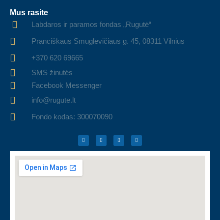
Mus rasite
Labdaros ir paramos fondas „Rugutė“
Pranciškaus Smuglevičiaus g. 45, 08311 Vilnius
+370 620 69665
SMS žinutės
Facebook Messenger
info@rugute.lt
Fondo kodas: 300070090