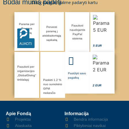
Būdai mums padėti
Daug daugiau galime padaryti kartu
Parama per
Paaukoti
Pervesti
Paysera
naudojantis
paramą į
sistemą
PayPal
atsiskaitomąją
sistema
sąskaitą
AUKOTI
5 EUR
Paaukoti per
organizacijos
Pasiūlyti savo
„GlobalGiving“
pagalbą
tinklalapį
Paskirti 1.2 %
nuo sumokėto
2 EUR
GPM
mokesčio
Apie Fondą
Informacija
Projektai
Bendra informacija
Ataskaita
Piktybiniai navikai