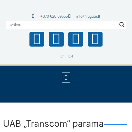
+370 620 69665
info@rugute.lt
LT
EN
UAB „Transcom“ parama