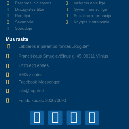
Paramos iniciatyvos
Vaikams apie ligą
Draugystės tiltai
Gyvenimas su liga
Rėmėjai
Socialinė informacija
Savanoriai
Knygos ir straipsniai
Spaudoje
Mus rasite
Labdaros ir paramos fondas „Rugutė“
Pranciškaus Smuglevičiaus g. 45, 08311 Vilnius
+370 620 69665
SMS žinutės
Facebook Messenger
info@rugute.lt
Fondo kodas: 300070090