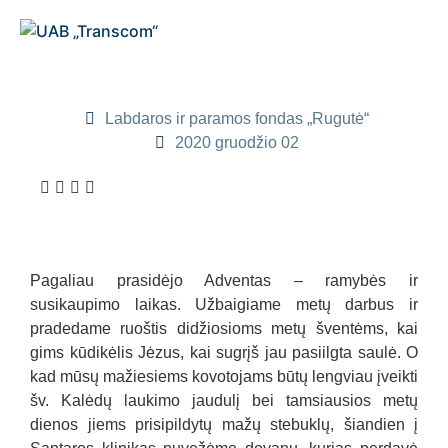
Labdaros ir paramos fondas „Rugutė“
2020 gruodžio 02
Pagaliau prasidėjo Adventas – ramybės ir
susikaupimo laikas. Užbaigiame metų darbus ir
pradedame ruoštis didžiosioms metų šventėms, kai
gims kūdikėlis Jėzus, kai sugrįš jau pasiilgta saulė. O
kad mūsų mažiesiems kovotojams būtų lengviau įveikti
šv. Kalėdų laukimo jaudulį bei tamsiausios metų
dienos jiems prisipildytų mažų stebuklų, šiandien į