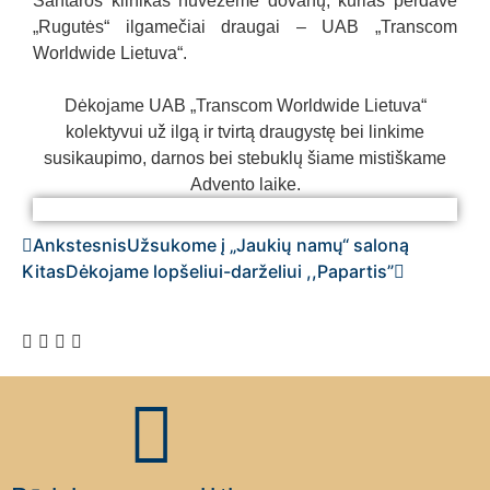
Santaros klinikas nuvežėme dovanų, kurias perdavė
„Rugutės“ ilgamečiai draugai – UAB „Transcom
Worldwide Lietuva“.
Dėkojame UAB „Transcom Worldwide Lietuva“
kolektyvui už ilgą ir tvirtą draugystę bei linkime
susikaupimo, darnos bei stebuklų šiame mistiškame
Advento laike
.
UAB „Transcom“
UAB „Transcom“
UAB „Transcom“
UAB „Transcom“
UAB „Transcom“
UAB „Transcom“
UAB „Transcom“
UAB „Transcom“
UAB „Transcom“
UAB „Transcom“
Ankstesnis
Užsukome į „Jaukių namų“ saloną
Kitas
Dėkojame lopšeliui-darželiui ,,Papartis”