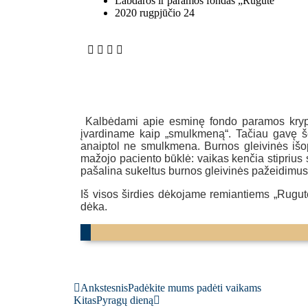
Labdaros ir paramos fondas „Rugutė“
2020 rugpjūčio 24
Kalbėdami apie esminę fondo paramos kryptį
įvardiname kaip „smulkmeną“. Tačiau gavę še
anaiptol ne smulkmena. Burnos gleivinės išo
mažojo paciento būklė: vaikas kenčia stiprius s
pašalina sukeltus burnos gleivinės pažeidimus, 
Iš visos širdies dėkojame remiantiems „Rugut
dėka.
Ankstesnis
Padėkite mums padėti vaikams
Kitas
Pyragų dieną