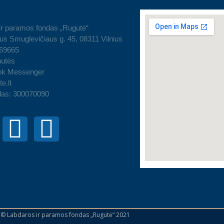
ir paramos fondas „Rugutė“
us Smuglevičiaus g. 45, 08311 Vilnius
 69665
utės
ok Messenger
e.lt
das: 300070090
 © Labdaros ir paramos fondas „Rugutė“ 2021