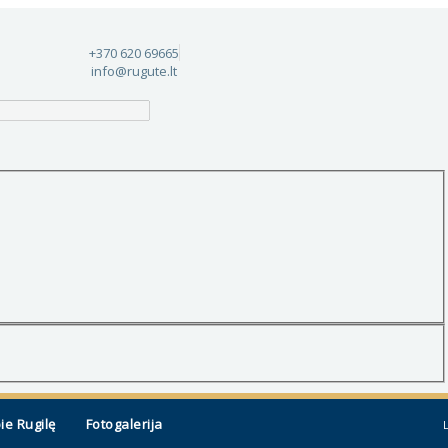
+370 620 69665
info@rugute.lt
ie Rugilę
Fotogalerija