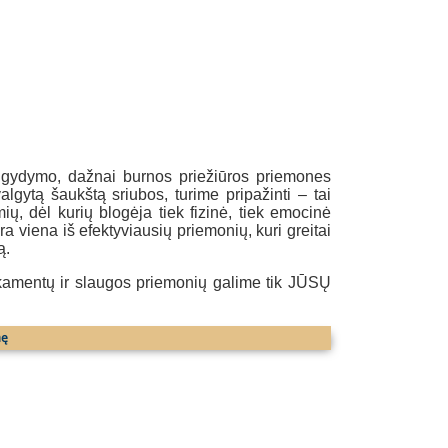
 gydymo, dažnai burnos priežiūros priemones
ytą šaukštą sriubos, turime pripažinti – tai
 dėl kurių blogėja tiek fizinė, tiek emocinė
a viena iš efektyviausių priemonių, kuri greitai
ą.
ikamentų ir slaugos priemonių galime tik JŪSŲ
nę