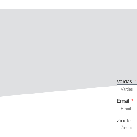
Vardas
Email
Žinutė