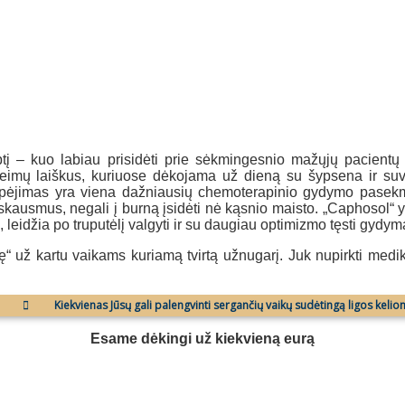
 – kuo labiau prisidėti prie sėkmingesnio mažųjų pacientų
imų laiškus, kuriuose dėkojama už dieną su šypsena ir suvalg
pėjimas yra viena dažniausių chemoterapinio gydymo pasekmių,
kausmus, negali į burną įsidėti nė kąsnio maisto. „Caphosol“ yr
leidžia po truputėlį valgyti ir su daugiau optimizmo tęsti gydym
ę“ už kartu vaikams kuriamą tvirtą užnugarį. Juk nupirkti med
Kiekvienas Jūsų gali palengvinti sergančių vaikų sudėtingą ligos kelio
Esame dėkingi už kiekvieną eurą