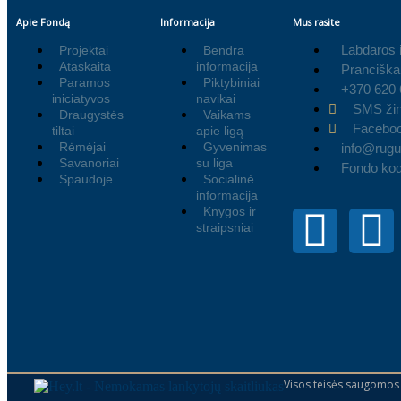
Apie Fondą
Informacija
Mus rasite
Labdaros 
Projektai
Bendra
Ataskaita
informacija
Pranciška
Paramos
Piktybiniai
+370 620
iniciatyvos
navikai
SMS žin
Draugystės
Vaikams
Facebo
tiltai
apie ligą
Rėmėjai
Gyvenimas
info@rugut
Savanoriai
su liga
Fondo ko
Spaudoje
Socialinė
informacija
Knygos ir
straipsniai
Visos teisės saugomos