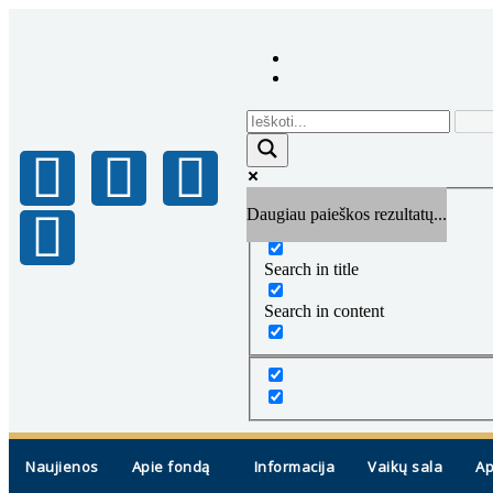
Daugiau paieškos rezultatų...
Exact matches only
Search in title
Search in content
Naujienos
Apie fondą
Informacija
Vaikų sala
Ap