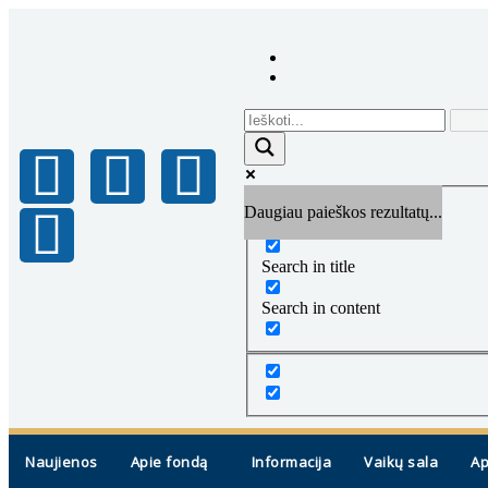
Daugiau paieškos rezultatų...
Exact matches only
Search in title
Search in content
Naujienos
Apie fondą
Informacija
Vaikų sala
Ap