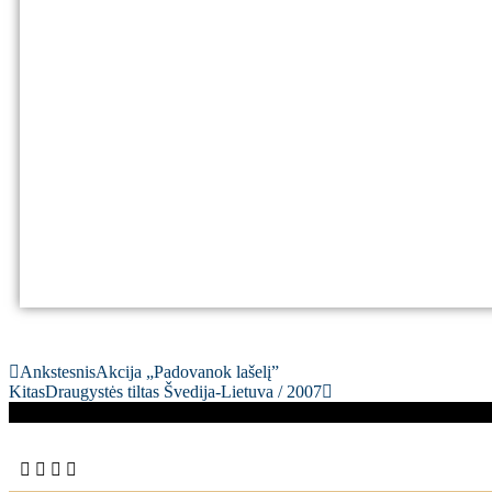
Ankstesnis
Akcija „Padovanok lašelį”
Kitas
Draugystės tiltas Švedija-Lietuva / 2007