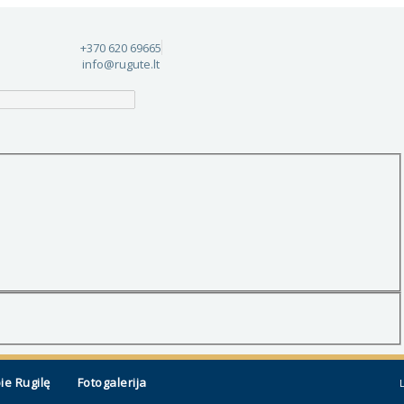
+370 620 69665
info@rugute.lt
ie Rugilę
Fotogalerija