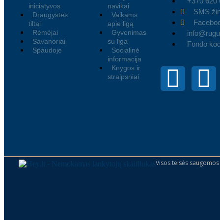
+370 620
iniciatyvos
navikai
SMS žin
Draugystės
Vaikams
Facebo
tiltai
apie ligą
Rėmėjai
Gyvenimas
info@rugut
Savanoriai
su liga
Fondo ko
Spaudoje
Socialinė
informacija
Knygos ir
straipsniai
Visos teisės saugomos