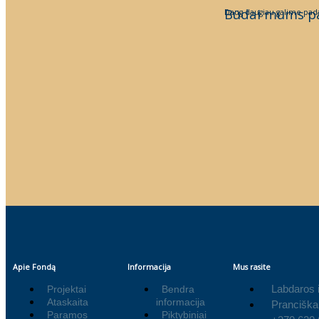
Būdai mums p
Daug daugiau galime pada
Apie Fondą
Informacija
Mus rasite
Labdaros 
Projektai
Bendra
Ataskaita
informacija
Pranciška
Paramos
Piktybiniai