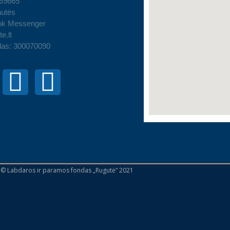
 69665
utės
ok Messenger
e.lt
das: 300070090
 © Labdaros ir paramos fondas „Rugutė“ 2021