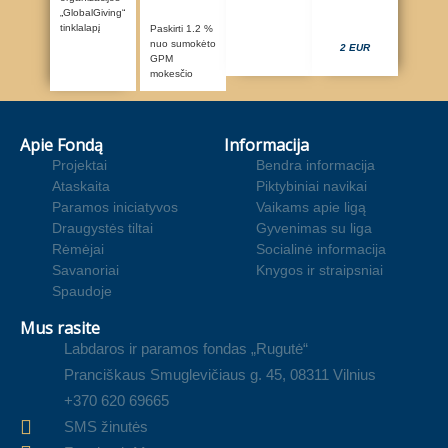
„GlobalGiving“
tinklalapį
Paskirti 1.2 %
nuo sumokėto
2 EUR
GPM
mokesčio
Apie Fondą
Informacija
Projektai
Bendra informacija
Ataskaita
Piktybiniai navikai
Paramos iniciatyvos
Vaikams apie ligą
Draugystės tiltai
Gyvenimas su liga
Rėmėjai
Socialinė informacija
Savanoriai
Knygos ir straipsniai
Spaudoje
Mus rasite
Labdaros ir paramos fondas „Rugutė“
Pranciškaus Smuglevičiaus g. 45, 08311 Vilnius
+370 620 69665
SMS žinutės