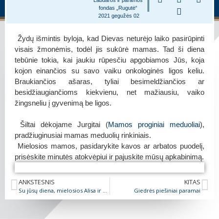
fondas „Rugutė“
2021 gegužės 02
Žydų išmintis byloja, kad Dievas neturėjo laiko pasirūpinti
visais žmonėmis, todėl jis sukūrė mamas. Tad ši diena
tebūnie tokia, kai jaukiu rūpesčiu apgobiamos Jūs, koja
kojon einančios su savo vaiku onkologinės ligos keliu.
Braukiančios ašaras, tyliai besimeldžiančios ar
besidžiaugiančioms kiekvienu, net mažiausiu, vaiko
žingsneliu į gyvenimą be ligos.
Šiltai dėkojame Jurgitai (
Mamos proginiai meduoliai
),
pradžiuginusiai mamas meduolių rinkiniais.
Mielosios mamos, pasidarykite kavos ar arbatos puodelį,
prisėskite minutės atokvėpiui ir pajuskite mūsų apkabinimą.
Mamos proginiai meduoliai
Mamos proginiai meduoliai
Mamos proginiai meduoliai
Mamos proginiai meduoliai
ANKSTESNIS
KITAS
Su jūsų diena, mielosios Alisa ir Mate!
Giedrės piešiniai paramai