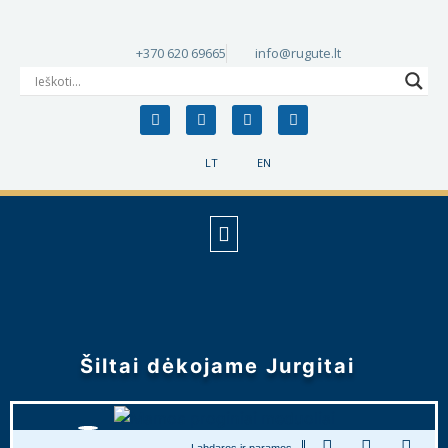
+370 620 69665
info@rugute.lt
LT
EN
Šiltai dėkojame Jurgitai
Labdaros ir paramos