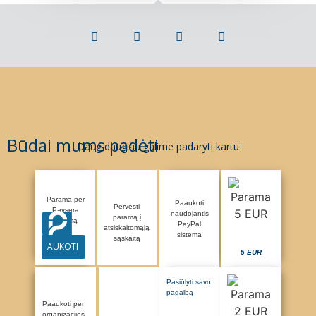
Būdai mums padėti
Daug daugiau galime padaryti kartu
Parama per
Paaukoti
Pervesti
Paysera
naudojantis
paramą į
sistemą
PayPal
atsiskaitomąją
sistema
sąskaitą
AUKOTI
5 EUR
Pasiūlyti savo
pagalbą
Paaukoti per
organizacijos