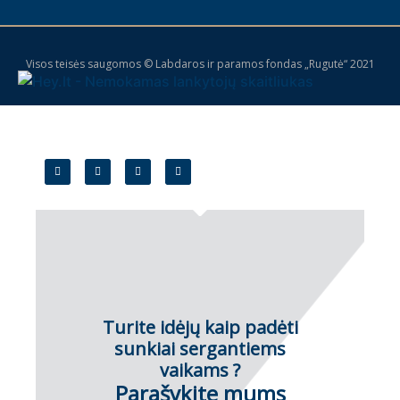
Visos teisės saugomos © Labdaros ir paramos fondas „Rugutė“ 2021
Turite idėjų kaip padėti
sunkiai sergantiems
vaikams ?
Parašykite mums