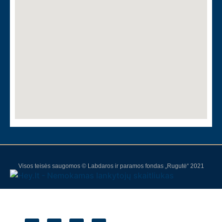
Visos teisės saugomos © Labdaros ir paramos fondas „Rugutė“ 2021