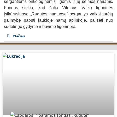
sergantiems onkologinėmis ligomis ir jų šeimos nariams.
Fondas siekia, kad šalia Vilniaus Vaikų ligoninės
įsikūrusiuose „Rugutės namuose“ sergantys vaikai turėtų
galimybę pabūti jaukioje namų aplinkoje, pailsėti nuo
sudėtingo gydymo ir buvimo ligoninėje.
Plačiau