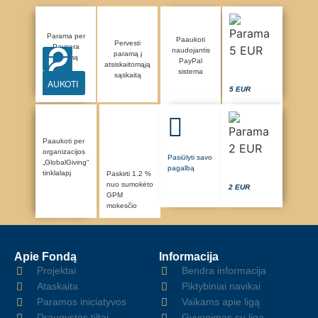
Parama per
Paaukoti
Pervesti
Paysera
naudojantis
paramą į
sistemą
PayPal
atsiskaitomąją
sistema
sąskaitą
AUKOTI
5 EUR
Paaukoti per
organizacijos
Pasiūlyti savo
„GlobalGiving“
pagalbą
tinklalapį
Paskirti 1.2 %
nuo sumokėto
2 EUR
GPM
mokesčio
Apie Fondą
Informacija
Projektai
Bendra informacija
Ataskaita
Piktybiniai navikai
Paramos iniciatyvos
Vaikams apie ligą
Draugystės tiltai
Gyvenimas su liga