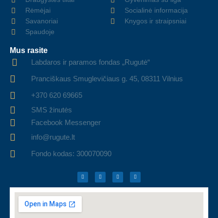
Rėmėjai
Socialinė informacija
Savanoriai
Knygos ir straipsniai
Spaudoje
Mus rasite
Labdaros ir paramos fondas „Rugutė“
Pranciškaus Smuglevičiaus g. 45, 08311 Vilnius
+370 620 69665
SMS žinutės
Facebook Messenger
info@rugute.lt
Fondo kodas: 300070090