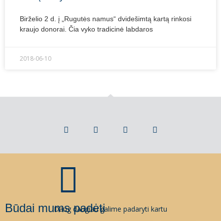
Birželio 2 d. į „Rugutės namus“ dvidešimtą kartą rinkosi
kraujo donorai. Čia vyko tradicinė labdaros
2018-06-10
Būdai mums padėti
Daug daugiau galime padaryti kartu