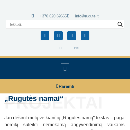
+370 620 69665
info@rugute.lt
LT
EN
Paremti
PROJEKTAI
„Rugutės namai“
Jau dešimt metų veikiančių „Rugutės namų“ tikslas – pagal
poreikį suteikti nemokamą apgyvendinimą vaikams,