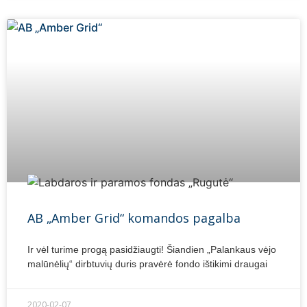
AB „Amber Grid“ komandos pagalba
Ir vėl turime progą pasidžiaugti! Šiandien „Palankaus vėjo
malūnėlių“ dirbtuvių duris pravėrė fondo ištikimi draugai
2020-02-07