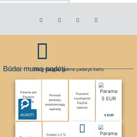
Būdai mums padėti
Daug daugiau galime padaryti kartu
Parama per
Paaukoti
Pervesti
Paysera
naudojantis
paramą į
sistemą
PayPal
atsiskaitomąją
sistema
sąskaitą
AUKOTI
5 EUR
Paskirti 1.2 %