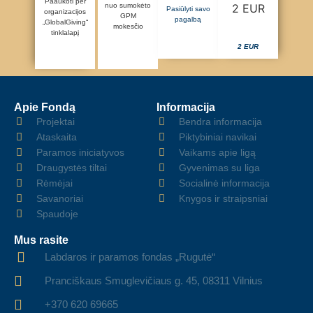
Paaukoti per
nuo sumokėto
Pasiūlyti savo
organizacijos
GPM
pagalbą
„GlobalGiving“
mokesčio
tinklalapį
2 EUR
Apie Fondą
Informacija
Projektai
Bendra informacija
Ataskaita
Piktybiniai navikai
Paramos iniciatyvos
Vaikams apie ligą
Draugystės tiltai
Gyvenimas su liga
Rėmėjai
Socialinė informacija
Savanoriai
Knygos ir straipsniai
Spaudoje
Mus rasite
Labdaros ir paramos fondas „Rugutė“
Pranciškaus Smuglevičiaus g. 45, 08311 Vilnius
+370 620 69665