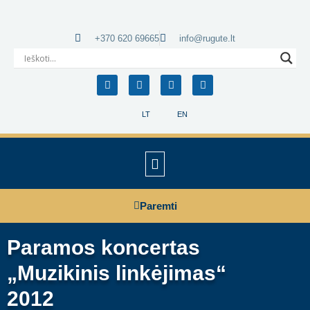
+370 620 69665
info@rugute.lt
LT
EN
Paremti
Paramos koncertas
„Muzikinis linkėjimas“
2012