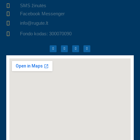
SMS žinutės
Facebook Messenger
info@rugute.lt
Fondo kodas: 300070090