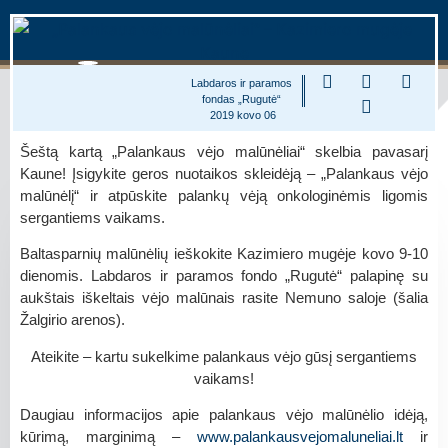
Labdaros ir paramos
fondas „Rugutė“
2019 kovo 06
Šeštą kartą „Palankaus vėjo malūnėliai“ skelbia pavasarį
Kaune! Įsigykite geros nuotaikos skleidėją – „Palankaus vėjo
malūnėlį“ ir atpūskite palankų vėją onkologinėmis ligomis
sergantiems vaikams.
Baltasparnių malūnėlių ieškokite Kazimiero mugėje kovo 9-10
dienomis. Labdaros ir paramos fondo „Rugutė“ palapinę su
aukštais iškeltais vėjo malūnais rasite Nemuno saloje (šalia
Žalgirio arenos).
Ateikite – kartu sukelkime palankaus vėjo gūsį sergantiems
vaikams
!
Daugiau informacijos apie palankaus vėjo malūnėlio idėją,
kūrimą, marginimą –
www.palankausvejomaluneliai.lt
ir