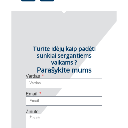
Turite idėjų kaip padėti
sunkiai sergantiems
vaikams ?
Parašykite mums
Vardas
Email
Žinutė