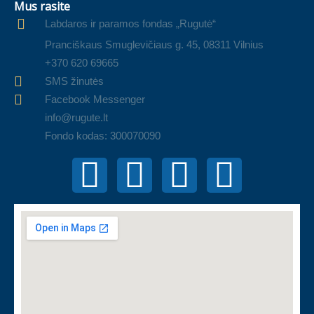
Mus rasite
Labdaros ir paramos fondas „Rugutė“
Pranciškaus Smuglevičiaus g. 45, 08311 Vilnius
+370 620 69665
SMS žinutės
Facebook Messenger
info@rugute.lt
Fondo kodas: 300070090