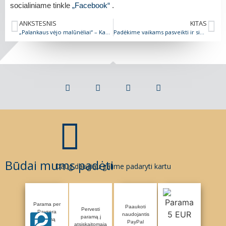
socialiniame tinkle
„Facebook“
.
ANKSTESNIS
KITAS
„Palankaus vėjo malūnėliai“ – Kaziuko mugėje Vilniuje
Padėkime vaikams pasveikti ir siekti svajonių
Būdai mums padėti
Daug daugiau galime padaryti kartu
Parama per
Paaukoti
Pervesti
Paysera
naudojantis
paramą į
sistemą
PayPal
atsiskaitomąją