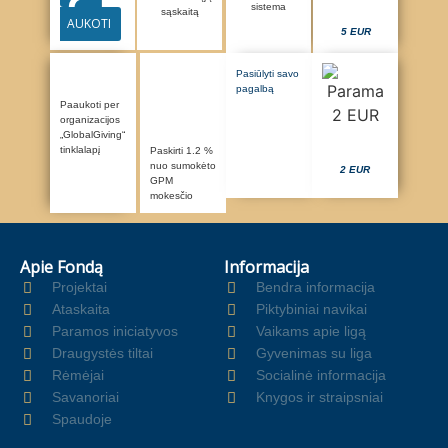
sistema
sąskaitą
AUKOTI
5 EUR
Pasiūlyti savo
pagalbą
Paaukoti per
organizacijos
„GlobalGiving“
tinklalapį
Paskirti 1.2 %
nuo sumokėto
2 EUR
GPM
mokesčio
Apie Fondą
Informacija
Projektai
Bendra informacija
Ataskaita
Piktybiniai navikai
Paramos iniciatyvos
Vaikams apie ligą
Draugystės tiltai
Gyvenimas su liga
Rėmėjai
Socialinė informacija
Savanoriai
Knygos ir straipsniai
Spaudoje