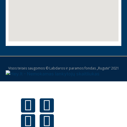
Visos teisės saugomos © Labdaros ir paramos fondas „Rugutė“ 2021