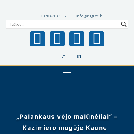
+370 620 69665
info@rugute.lt
LT
EN
„Palankaus vėjo malūnėliai“ –
Kazimiero mugėje Kaune