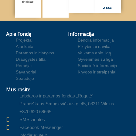
tinklalapį
2 EUR
Apie Fondą
Informacija
Projektai
Bendra informacija
Ataskaita
Piktybiniai navikai
Paramos iniciatyvos
Vaikams apie ligą
Draugystės tiltai
Gyvenimas su liga
Rėmėjai
Socialinė informacija
Savanoriai
Knygos ir straipsniai
Spaudoje
Mus rasite
Labdaros ir paramos fondas „Rugutė“
Pranciškaus Smuglevičiaus g. 45, 08311 Vilnius
+370 620 69665
SMS žinutės
Facebook Messenger
info@rugute.lt