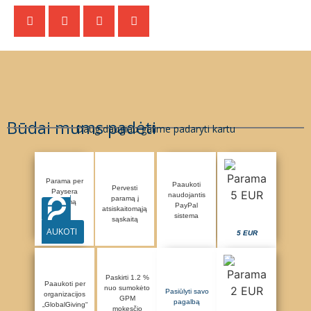
Būdai mums padėti
Daug daugiau galime padaryti kartu
Parama per
Paaukoti
Pervesti
Paysera
naudojantis
paramą į
sistemą
PayPal
atsiskaitomąją
sistema
sąskaitą
AUKOTI
5 EUR
Paskirti 1.2 %
Paaukoti per
nuo sumokėto
Pasiūlyti savo
organizacijos
GPM
pagalbą
„GlobalGiving“
mokesčio