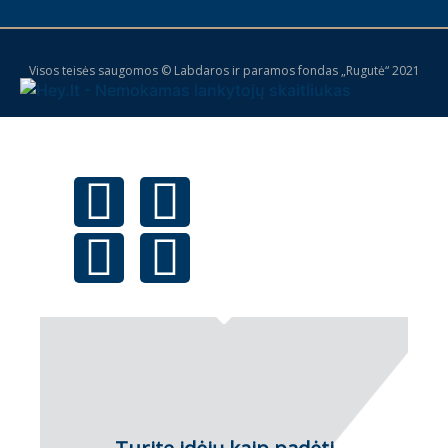
Visos teisės saugomos © Labdaros ir paramos fondas „Rugutė“ 2021