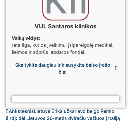
VUL Santaros klinikos
Vaikų vėžys:
reta liga, kurios įveikimui įsipareigoję medikai,
šeimos ir stiprūs labdaros fondai.
Skaitykite daugiau ir klausykite balso įrašo
čia:
Ankstesnis
Lietuvė Erika užkariavo belgo Remio
širdį: dėl Lietuvos 20-metis dviračiu važiuos į Italiją