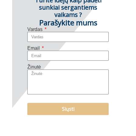
Turite idėjų kaip padėti
sunkiai sergantiems
vaikams ?
Parašykite mums
Vardas
Email
Žinutė
Siųsti