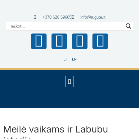
+370 620 69665
info@rugute.lt
LT
EN
Meilė vaikams ir Labubu