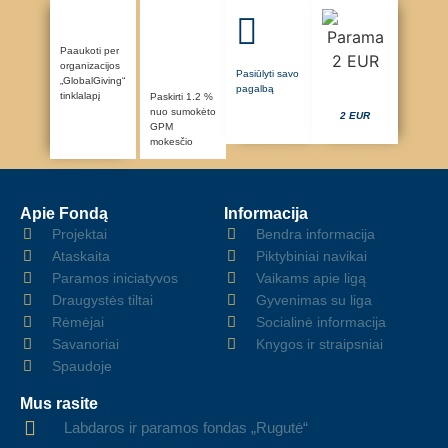
Paaukoti per
organizacijos
Pasiūlyti savo
„GlobalGiving“
pagalbą
tinklalapį
Paskirti 1.2 %
nuo sumokėto
2 EUR
GPM
mokesčio
Apie Fondą
Informacija
Projektai
Bendra informacija
Ataskaita
Piktybiniai navikai
Paramos iniciatyvos
Vaikams apie ligą
Draugystės tiltai
Gyvenimas su liga
Rėmėjai
Socialinė informacija
Savanoriai
Knygos ir straipsniai
Spaudoje
Mus rasite
Labdaros ir paramos fondas „Rugutė“