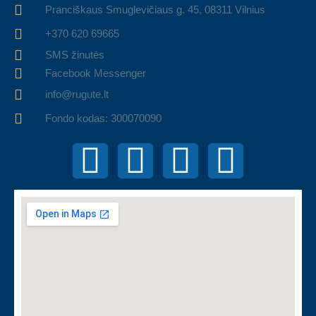
Pranciškaus Smuglevičiaus g. 45, 08311 Vilnius
+370 620 69665
SMS žinutės
Facebook Messenger
info@rugute.lt
Fondo kodas: 300070090