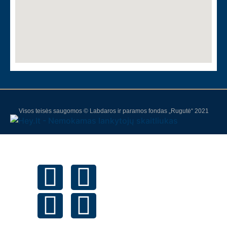
Visos teisės saugomos © Labdaros ir paramos fondas „Rugutė“ 2021