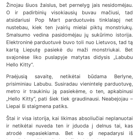
Žinojau šiuos žaislus, bet pernelyg jais nesidomėjau.
O ir padirbinių visokiausių buvau mačiusi, tad
atsidariusi Pop Mart parduotuvės tinklalapį net
nustebau, kiek ten įvairių mielai piktų monstriukų.
Smalsumo vedina pasidomėjau jų sukūrimo istorija.
Elektroninė parduotuvė buvo toli nuo Lietuvos, tad tą
kartą Lieputę pasiekė du maži monstriukai. Bet
svajonėse liko puslapyje matytas didysis „Labubu
Hello Kitty“.
Praėjusią savaitę, netikėtai būdama Berlyne,
prisiminiau Labubu. Susiradau vienintelę parduotuvę,
metro ir traukiniu ją pasiekėme, o ten, apkabinusi
„Hello Kitty“, pati šiek tiek graudinausi. Neabejojau –
Liepai ši staigmena patiks.
Štai ir visa istorija, kai likimas absoliučiai neplanuotai
ir netikėtai nuveda ten ir įduoda į delnus tai, kas
atrodė nepasiekiama. Bet ko gi nepadarysi iš