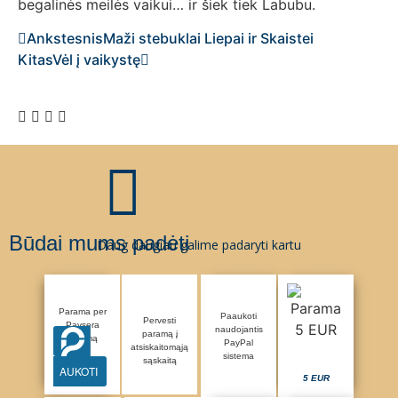
begalinės meilės vaikui… ir šiek tiek Labubu.
Ankstesnis
Maži stebuklai Liepai ir Skaistei
Kitas
Vėl į vaikystę
Būdai mums padėti
Daug daugiau galime padaryti kartu
Parama per
Paaukoti
Pervesti
Paysera
naudojantis
paramą į
sistemą
PayPal
atsiskaitomąją
sistema
sąskaitą
AUKOTI
5 EUR