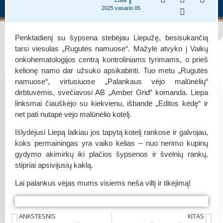
2025 vasario 05
Penktadienį su šypsena stebėjau Liepužę, besisukančią
tarsi viesulas „Rugutės namuose“. Mažylė atvyko į Vaikų
onkohematologijos centrą kontroliniams tyrimams, o prieš
kelionę namo dar užsuko apsikabinti. Tuo metu „Rugutės
namuose“, virtusiuose „Palankaus vėjo malūnėlių“
dirbtuvėmis, svečiavosi AB „Amber Grid“ komanda. Liepa
linksmai čiauškėjo su kiekvienu, išbandė „Editos kėdę“ ir
net pati nutapė vėjo malūnėlio kotelį.
Išlydėjusi Liepą laikiau jos tapytą kotelį rankose ir galvojau,
koks permainingas yra vaiko kelias – nuo nerimo kupinų
gydymo akimirkų iki plačios šypsenos ir švelnių rankų,
stipriai apsivijusių kaklą.
Lai palankus vėjas mums visiems neša viltį ir tikėjimą!
Liepa ir Edita
Liepa
Liepa
Liepa
ANKSTESNIS
KITAS