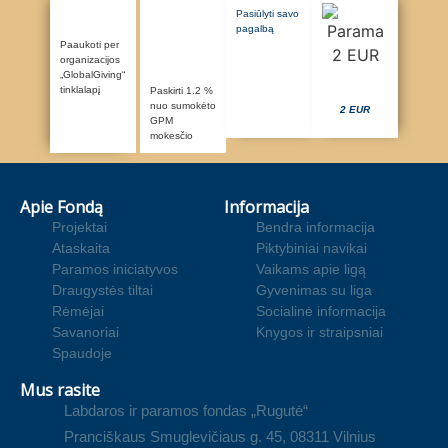
Pasiūlyti savo
pagalbą
Paaukoti per
organizacijos
„GlobalGiving“
tinklalapį
Paskirti 1.2 %
nuo sumokėto
2 EUR
GPM
mokesčio
Apie Fondą
Informacija
Projektai
Bendra informacija
Ataskaita
Piktybiniai navikai
Paramos iniciatyvos
Vaikams apie ligą
Draugystės tiltai
Gyvenimas su liga
Rėmėjai
Socialinė informacija
Savanoriai
Knygos ir straipsniai
Spaudoje
Mus rasite
Labdaros ir paramos fondas „Rugutė“
Pranciškaus Smuglevičiaus g. 45, 08311 Vilnius