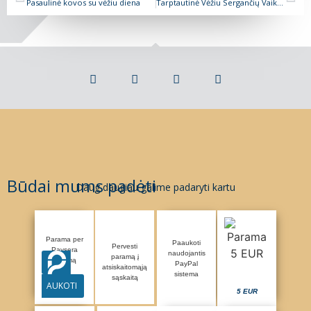
Pasaulinė kovos su vėžiu diena
Tarptautinė Vėžiu Sergančių Vaikų diena
Būdai mums padėti
Daug daugiau galime padaryti kartu
Parama per
Paaukoti
Pervesti
Paysera
naudojantis
paramą į
sistemą
PayPal
atsiskaitomąją
sistema
sąskaitą
AUKOTI
5 EUR