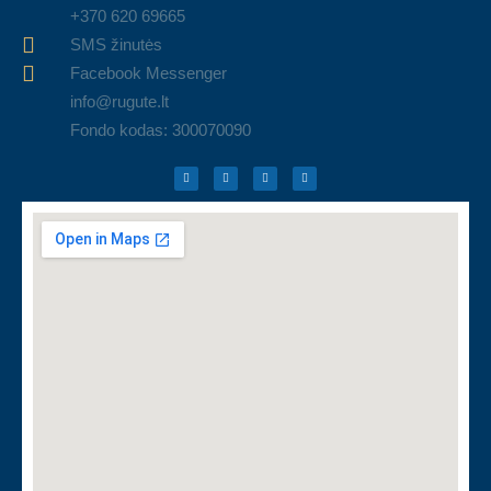
+370 620 69665
SMS žinutės
Facebook Messenger
info@rugute.lt
Fondo kodas: 300070090