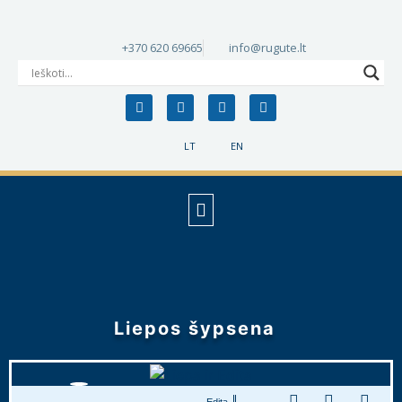
+370 620 69665
info@rugute.lt
LT
EN
Liepos šypsena
Edita