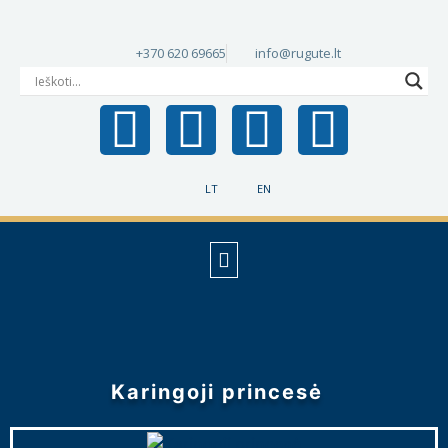
+370 620 69665
info@rugute.lt
LT
EN
Karingoji princesė