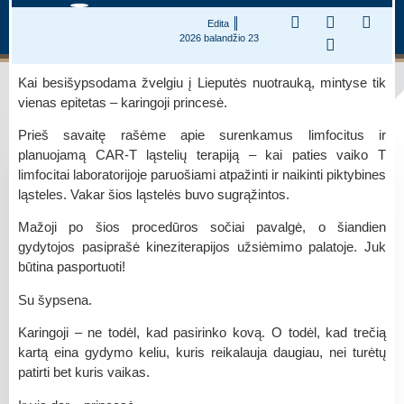
Edita
2026 balandžio 23
Kai besišypsodama žvelgiu į Lieputės nuotrauką, mintyse tik
vienas epitetas – karingoji princesė.
Prieš savaitę rašėme apie surenkamus limfocitus ir
planuojamą CAR-T ląstelių terapiją – kai paties vaiko T
limfocitai laboratorijoje paruošiami atpažinti ir naikinti piktybines
ląsteles. Vakar šios ląstelės buvo sugrąžintos.
Mažoji po šios procedūros sočiai pavalgė, o šiandien
gydytojos pasiprašė kineziterapijos užsiėmimo palatoje. Juk
būtina pasportuoti!
Su šypsena.
Karingoji – ne todėl, kad pasirinko kovą. O todėl, kad trečią
kartą eina gydymo keliu, kuris reikalauja daugiau, nei turėtų
patirti bet kuris vaikas.