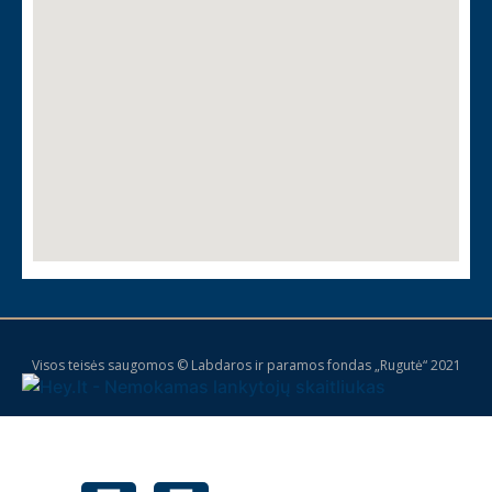
Visos teisės saugomos © Labdaros ir paramos fondas „Rugutė“ 2021