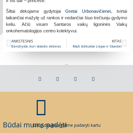
Ir vis dar – princesė.
Šiltai dėkojame gydytojai
Gretai Urbonavičienei
, tvirtai
laikančiai mažylę už rankos ir vedančiai šiuo trečiuoju gydymo
keliu. Ačiū visam Santaros vaikų ligoninės Vaikų
onkohematologijos centro kolektyvui.
ANKSTESNIS
KITAS
Bendrystė, kuri sklaido debesis
Maži stebuklai Liepai ir Skaistei
Būdai mums padėti
Daug daugiau galime padaryti kartu