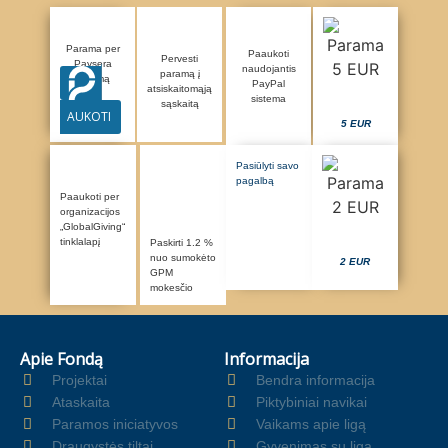
Parama per
Paaukoti
Pervesti
Paysera
naudojantis
paramą į
sistemą
PayPal
atsiskaitomąją
sistema
sąskaitą
AUKOTI
5 EUR
Pasiūlyti savo
pagalbą
Paaukoti per
organizacijos
„GlobalGiving“
tinklalapį
Paskirti 1.2 %
nuo sumokėto
2 EUR
GPM
mokesčio
Apie Fondą
Informacija
Projektai
Bendra informacija
Ataskaita
Piktybiniai navikai
Paramos iniciatyvos
Vaikams apie ligą
Draugystės tiltai
Gyvenimas su liga