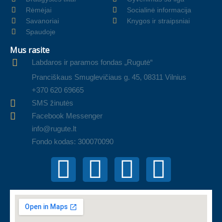
Rėmėjai
Socialinė informacija
Savanoriai
Knygos ir straipsniai
Spaudoje
Mus rasite
Labdaros ir paramos fondas „Rugutė“
Pranciškaus Smuglevičiaus g. 45, 08311 Vilnius
+370 620 69665
SMS žinutės
Facebook Messenger
info@rugute.lt
Fondo kodas: 300070090