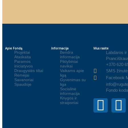
Apie Fondą
Informacija
Mus rasite
Projektai
Bendra
Labdaros ir
Ataskaita
informacija
Pranciškaus
Paramos
Piktybiniai
+370 620 6
iniciatyvos
navikai
Draugystės tiltai
Vaikams apie
SMS žinutė
Rėmėjai
ligą
Facebook 
Savanoriai
Gyvenimas su
info@rugute
Spaudoje
liga
Socialinė
Fondo koda
informacija
Knygos ir
straipsniai