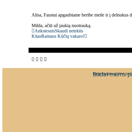
Alisa, Faustai apgaubiame beribe meile ir į delnukus
Milda, ačiū už jaukią nuotrauką.
Ankstesnis
Skaudi netektis
Kitas
Ramaus Kūčių vakaro!
Būdai mums p
Daug daugiau galime pada