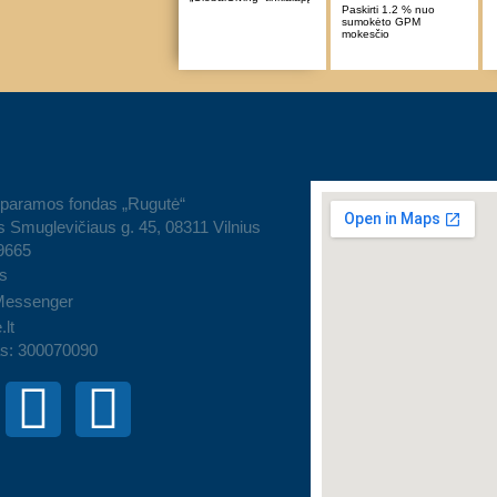
Paskirti 1.2 % nuo
sumokėto GPM
mokesčio
 paramos fondas „Rugutė“
 Smuglevičiaus g. 45, 08311 Vilnius
9665
s
Messenger
.lt
s: 300070090