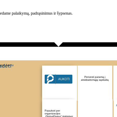
 dedame palaikymą, padrąsinimus ir šypsenas.
adėti
ryti kartu
Parama per Paysera
Pervesti paramą į
AUKOTI
sistemą
atsiskaitomąją sąskaitą
Paaukoti per
organizacijos
„GlobalGiving“ tinklalapį