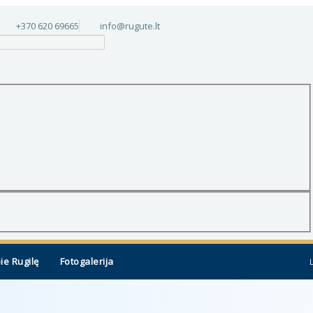
+370 620 69665
info@rugute.lt
ie Rugilę
Fotogalerija