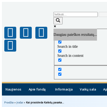
Daugiau paieškos rezultatų...
Exact matches only
Search in title
Search in content
Naujienos
Apie fondą
Informacija
Vaikų sala
Ap
Pradžia
»
Įrašai
»
Kai prasideda Kalėdų pasaka…