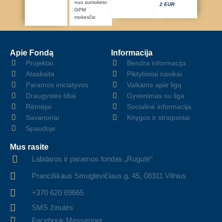
nuo sumokėto
2 EUR
GPM
mokesčio
Apie Fondą
Informacija
Projektai
Bendra informacija
Ataskaita
Piktybiniai navikai
Paramos iniciatyvos
Vaikams apie ligą
Draugystės tiltai
Gyvenimas su liga
Rėmėjai
Socialinė informacija
Savanoriai
Knygos ir straipsniai
Spaudoje
Mus rasite
Labdaros ir paramos fondas „Rugutė“
Pranciškaus Smuglevičiaus g. 45, 08311 Vilnius
+370 620 69665
SMS žinutės
Facebook Messenger