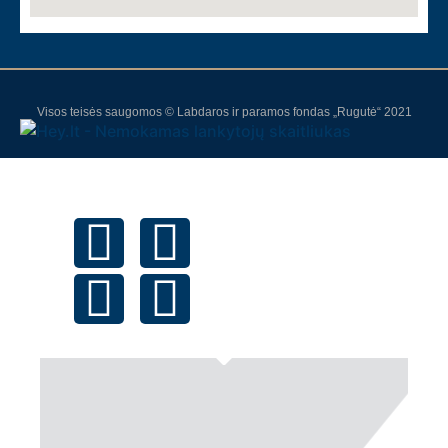
Visos teisės saugomos © Labdaros ir paramos fondas „Rugutė“ 2021