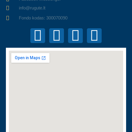
info@rugute.lt
Fondo kodas: 300070090