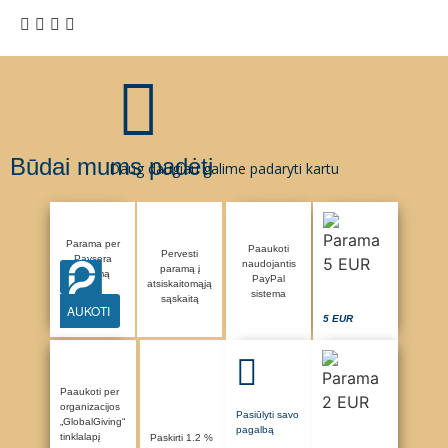
Būdai mums padėti
Daug daugiau galime padaryti kartu
Parama per
Paaukoti
Pervesti
Paysera
naudojantis
paramą į
sistemą
PayPal
atsiskaitomąją
sistema
sąskaitą
AUKOTI
5 EUR
Paaukoti per
organizacijos
Pasiūlyti savo
„GlobalGiving“
pagalbą
tinklalapį
Paskirti 1.2 %