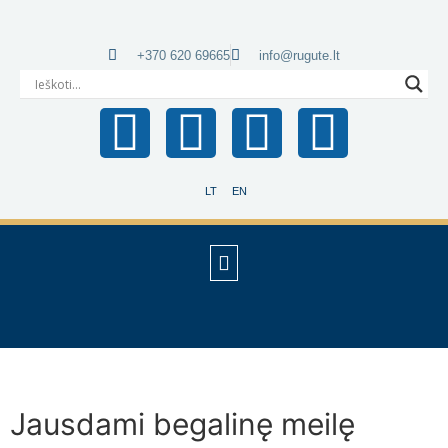
+370 620 69665
info@rugute.lt
LT
EN
Jausdami begalinę meilę