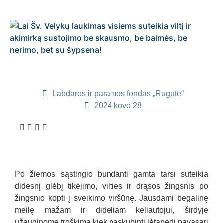
Labdaros ir paramos fondas „Rugutė“
2024 kovo 28
Po žiemos sąstingio bundanti gamta tarsi suteikia
didesnį glėbį tikėjimo, vilties ir drąsos žingsnis po
žingsnio kopti į sveikimo viršūnę. Jausdami begalinę
meilę mažam ir dideliam keliautojui, širdyje
užauginome troškimą kiek paskubinti lėtapėdį pavasarį