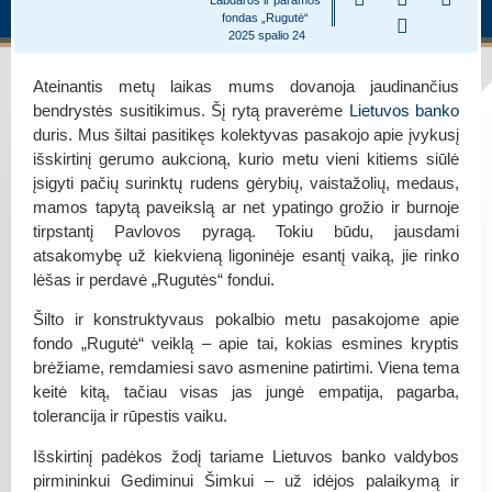
fondas „Rugutė“
2025 spalio 24
Ateinantis metų laikas mums dovanoja jaudinančius
bendrystės susitikimus. Šį rytą praverėme
Lietuvos banko
duris. Mus šiltai pasitikęs kolektyvas pasakojo apie įvykusį
išskirtinį gerumo aukcioną, kurio metu vieni kitiems siūlė
įsigyti pačių surinktų rudens gėrybių, vaistažolių, medaus,
mamos tapytą paveikslą ar net ypatingo grožio ir burnoje
tirpstantį Pavlovos pyragą. Tokiu būdu, jausdami
atsakomybę už kiekvieną ligoninėje esantį vaiką, jie rinko
lėšas ir perdavė „Rugutės“ fondui.
Šilto ir konstruktyvaus pokalbio metu pasakojome apie
fondo „Rugutė“ veiklą – apie tai, kokias esmines kryptis
brėžiame, remdamiesi savo asmenine patirtimi. Viena tema
keitė kitą, tačiau visas jas jungė empatija, pagarba,
tolerancija ir rūpestis vaiku.
Išskirtinį padėkos žodį tariame Lietuvos banko valdybos
pirmininkui Gediminui Šimkui – už idėjos palaikymą ir