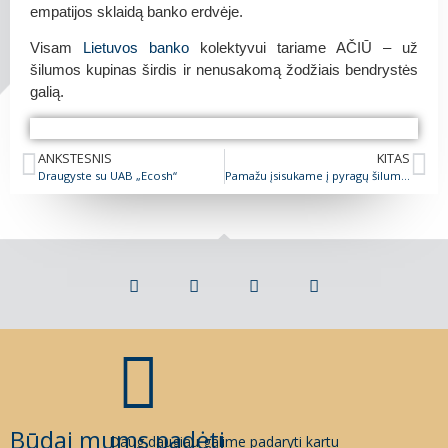
empatijos sklaidą banko erdvėje.
Visam
Lietuvos banko
kolektyvui tariame AČIŪ – už
šilumos kupinas širdis ir nenusakomą žodžiais bendrystės
galią.
AČIŪ Lietuvos banko kolektyvui
AČIŪ Lietuvos banko kolektyvui
AČIŪ Lietuvos banko kolektyvui
AČIŪ Lietuvos banko kolektyvui
AČIŪ Lietuvos banko kolektyvui
AČIŪ Lietuvos banko kolektyvui
AČIŪ Lietuvos banko kolektyvui
AČIŪ Lietuvos banko kolektyvui
AČIŪ Lietuvos banko kolektyvui
AČIŪ Lietuvos banko kolektyvui
AČIŪ Lietuvos banko kolektyvui
AČIŪ Lietuvos banko kolektyvui
AČIŪ Lietuvos banko kolektyvui
AČIŪ Lietuvos banko kolektyvui
ANKSTESNIS
KITAS
Draugyste su UAB „Ecosh“
Pamažu įsisukame į pyragų šilumos viesulą…
Būdai mums padėti
Daug daugiau galime padaryti kartu