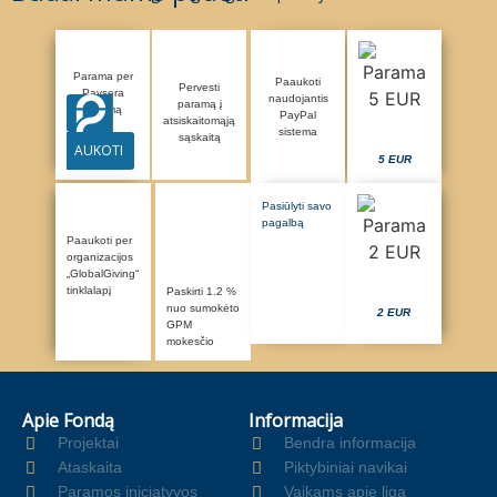
Parama per
Paaukoti
Pervesti
Paysera
naudojantis
paramą į
sistemą
PayPal
atsiskaitomąją
sistema
sąskaitą
AUKOTI
5 EUR
Pasiūlyti savo
pagalbą
Paaukoti per
organizacijos
„GlobalGiving“
tinklalapį
Paskirti 1.2 %
nuo sumokėto
2 EUR
GPM
mokesčio
Apie Fondą
Informacija
Projektai
Bendra informacija
Ataskaita
Piktybiniai navikai
Paramos iniciatyvos
Vaikams apie ligą