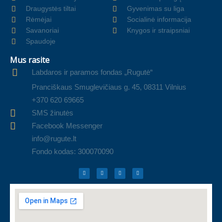
Draugystės tiltai
Gyvenimas su liga
Rėmėjai
Socialinė informacija
Savanoriai
Knygos ir straipsniai
Spaudoje
Mus rasite
Labdaros ir paramos fondas „Rugutė“
Pranciškaus Smuglevičiaus g. 45, 08311 Vilnius
+370 620 69665
SMS žinutės
Facebook Messenger
info@rugute.lt
Fondo kodas: 300070090