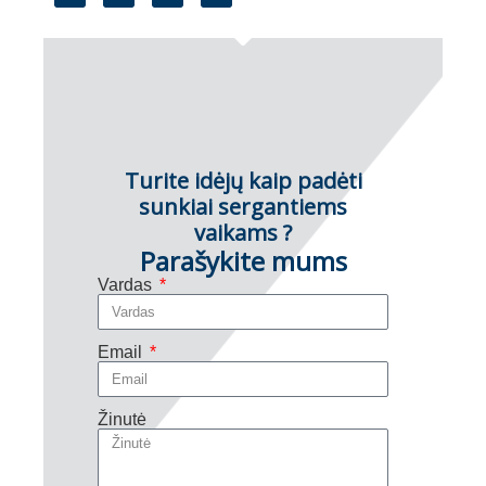
Turite idėjų kaip padėti
sunkiai sergantiems
vaikams ?
Parašykite mums
Vardas
Email
Žinutė