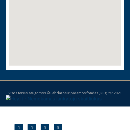
Visos teisės saugomos © Labdaros ir paramos fondas „Rugutė“ 2021