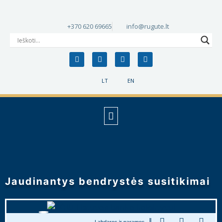
+370 620 69665
info@rugute.lt
LT
EN
Jaudinantys bendrystės susitikimai
Labdaros ir paramos