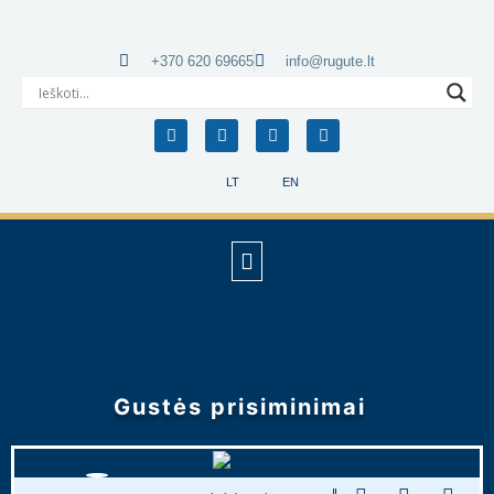
+370 620 69665
info@rugute.lt
LT
EN
Gustės prisiminimai