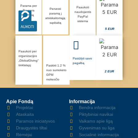
Parama per
Paaukoti
Pervesti
Paysera
naudojantis
paramą į
sistemą
PayPal
atsiskaitomąją
sistema
sąskaitą
AUKOTI
5 EUR
Paaukoti per
organizacijos
Pasiūlyti savo
„GlobalGiving“
pagalbą
tinklalapį
Paskirti 1.2 %
nuo sumokėto
2 EUR
GPM
mokesčio
Apie Fondą
Informacija
Projektai
Bendra informacija
Ataskaita
Piktybiniai navikai
Paramos iniciatyvos
Vaikams apie ligą
Draugystės tiltai
Gyvenimas su liga
Rėmėjai
Socialinė informacija