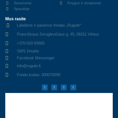
Savanoriai
Knygos ir straipsniai
Spaudoje
Mus rasite
Labdaros ir paramos fondas „Rugutė“
Pranciškaus Smuglevičiaus g. 45, 08311 Vilnius
+370 620 69665
SMS žinutės
Facebook Messenger
info@rugute.lt
Fondo kodas: 300070090