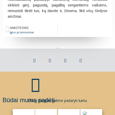
skleisti gėrį, paguodą, pagalbą sergantiems vaikams,
nenustoti tikėti tuo, ką darote ir, žinoma, likti visų širdyse
amžinai.
ANKSTESNIS
Igno prisiminimai
Būdai mums padėti
Daug daugiau galime padaryti kartu