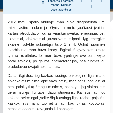
Labdaros ir paramos
fondas „Rugutė“
2019 lapkričio 25
2012 metų spalio viduryje man buvo diagnozuota ūmi
mieloblastinė leukemija. Gydymo metu jaučiausi įvairiai,
kartais atrodydavo, jog aš visiškai sveika, energinga, bet,
tikriausiai, dažniausiai jausdavausi silpnai, lyg energijos
skalėje rodyklė sukinėtųsi tarp 1 ir 4. Gulint ligoninėje
svarbiausia man buvo kasryt išgirsti iš gydytojos kraujo
tyrimo rezultatus. Tai man buvo ypatingai svarbu praėjus
porai savaičių po gautos chemoterapijos, nes tuomet jau
pradėdavau svajoti apie namus.
Dabar išgirdus, jog kažkas susirgo onkologine liga, mane
aplanko atsiminimai apie savo patirtį, man norisi paguosti ar
bent palaikyti tą žmogų mintimis, pasakyti, jog viskas bus
gerai, išgijęs Tu tapsi daug stipresnis. Kai sužinau, jog
kažkas sėkmingai įveikė šią klastingą ligą, rodos, pajaučiu
kažkokį ryšį jam, tuomet žinau, kad tikras kovotojas,
nepasiduodantis, kovojantis iki pabaigos.