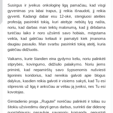
Susirgus ir įveikus onkologinę ligą pamačiau, kad visgi
gyvenimas yra labai trapus, jį reikia išnaudoti, jį reikia
gyventi. Kadangi dabar esu 12-okė, stengiuosi ateities
profesiją pasirinkti tokią, kuri ateityje nebūtų lyg našta,
noriu, kad darbas man teiktų malonumą, kad jį dirbdama
turėčiau laiko ir noro užsiimti savo hobiais, mėgstama
veikla, kad galėčiau keliauti ir pamatyti kiek įmanoma
daugiau pasaulio. Man svarbu pasirinkti tokią ateitį, kuria
galėčiau didžiuotis.
Vaikams, kurie šiandien eina gydymo keliu, noriu palinkėti
stiprybės, kovingumo, didžiulio palaikymo. Noriu jiems
priminti, kad nepamirštų savo šypsenomis nušviesti
ligoninės koridorius, kad nereikia galvoti apie blogus
dalykus, kasdien reikia galvoti ir visiems sakyti, kad Tu esi
stipresnis už ligą ir anksčiau ar vėliau ją įveiksi, nes Tu esi
kovotojas.
Gimtadienio proga ,,Rugutei” norėčiau palinkėti ir toliau su
šitokiu užsivedimu daryti gerus darbus, surinkti dar didesnę
nuostabiausių pasaulyje savanorių komandą, nenustoti