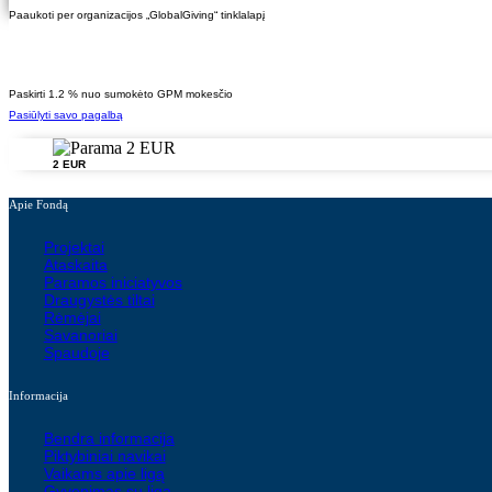
Paaukoti per organizacijos „GlobalGiving“ tinklalapį
Paskirti 1.2 % nuo sumokėto GPM mokesčio
Pasiūlyti savo pagalbą
2 EUR
Apie Fondą
Projektai
Ataskaita
Paramos iniciatyvos
Draugystės tiltai
Rėmėjai
Savanoriai
Spaudoje
Informacija
Bendra informacija
Piktybiniai navikai
Vaikams apie ligą
Gyvenimas su liga