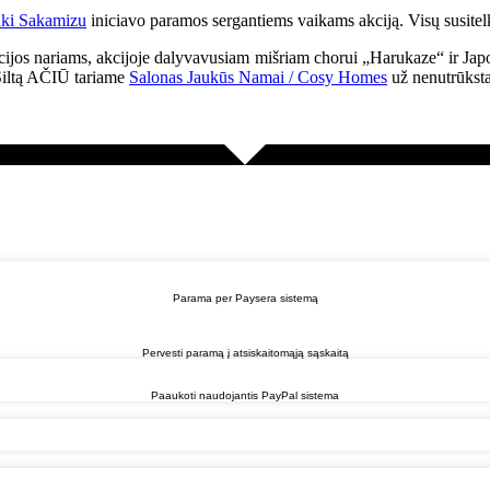
ki Sakamizu
iniciavo paramos sergantiems vaikams akciją. Visų susite
ijos nariams, akcijoje dalyvavusiam mišriam chorui „Harukaze“ ir Japo
. Šiltą AČIŪ tariame
Salonas Jaukūs Namai / Cosy Homes
už nenutrūksta
Parama per Paysera sistemą
Pervesti paramą į atsiskaitomąją sąskaitą
Paaukoti naudojantis PayPal sistema