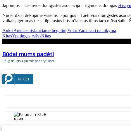
Japonijos – Lietuvos draugystės asociacija ir ilgametis draugas
Hisayu
Nuoširdžiai dėkojame visiems Japonijos – Lietuvos draugystės asociac
vaikais, gerumas tiesia ilgiausius ir tvirčiausius tiltus tarp mūsų šalių
Ankst
Ankstesnis
Jaučiame begalinį Yuko Yamasaki palaikymą
Kitas
Ypatingas ryšys
Kitas
Būdai mums padėti
Daug daugiau galime padaryti kartu
AUKOTI
5 EUR