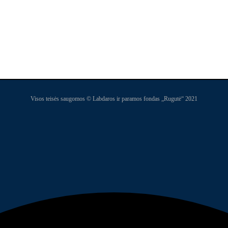
Visos teisės saugomos © Labdaros ir paramos fondas „Rugutė“ 2021