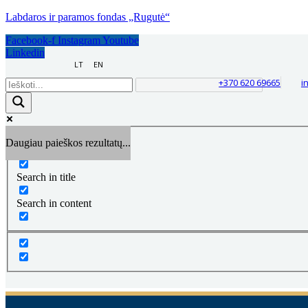
Labdaros ir paramos fondas „Rugutė“
Facebook-f
Instagram
Youtube
Linkedin
LT
EN
+370 620 69665
i
Daugiau paieškos rezultatų...
Exact matches only
Search in title
Search in content