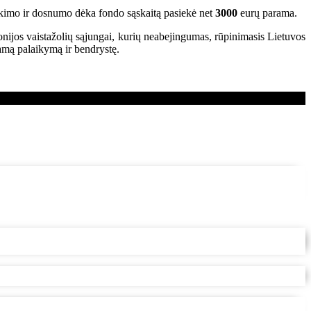
lkimo ir dosnumo dėka fondo sąskaitą pasiekė net
3000
eurų parama.
nijos vaistažolių sąjungai, kurių neabejingumas, rūpinimasis Lietuvos
mą palaikymą ir bendrystę.