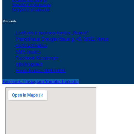
Socialinė informacija
Knygos ir straipsniai
Mus rasite
Labdaros ir paramos fondas „Rugutė“
Pranciškaus Smuglevičiaus g. 45, 08311 Vilnius
+370 620 69665
SMS žinutės
Facebook Messenger
info@rugute.lt
Fondo kodas: 300070090
Facebook-f
Instagram
Youtube
Linkedin