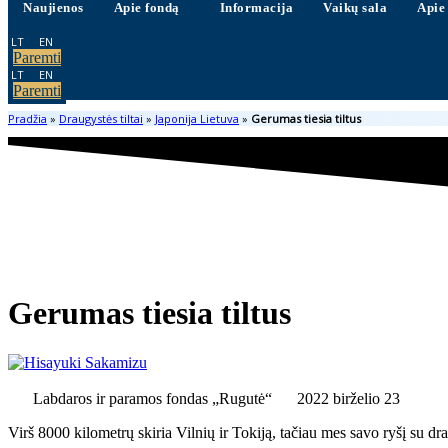
Naujienos
Apie fondą
Informacija
Vaikų sala
Apie
LT
EN
Paremti
LT
EN
Paremti
Pradžia
»
Draugystės tiltai
»
Japonija Lietuva
»
Gerumas tiesia tiltus
Gerumas tiesia tiltus
Labdaros ir paramos fondas „Rugutė“
2022 birželio 23
Virš 8000 kilometrų skiria Vilnių ir Tokiją, tačiau mes savo ryšį su d