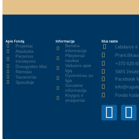
Apie Fondą
Informacija
Mus rasite
Bendra
Projektai
Labdaros ir
informacija
Ataskaita
Pranciškaus
Piktybiniai
Paramos
navikai
iniciatyvos
+370 620 6
Vaikams apie
Draugystės tiltai
ligą
SMS žinutė
Rėmėjai
Gyvenimas su
Savanoriai
Facebook 
liga
Spaudoje
Socialinė
info@rugute
informacija
Fondo koda
Knygos ir
straipsniai