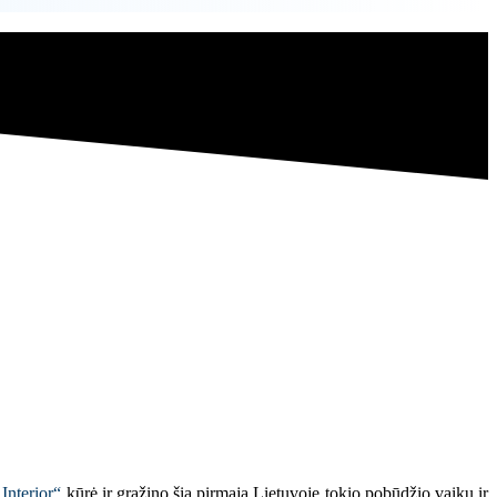
nterior“
kūrė ir gražino šią pirmąją Lietuvoje tokio pobūdžio vaikų ir