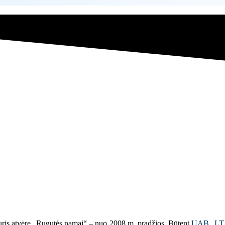
duris atvėrę „Rugutės namai“ – nuo 2008 m. pradžios. Būtent
UAB „LT I