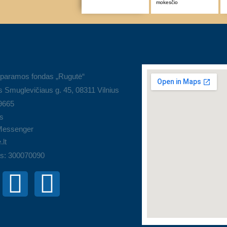
mokesčio
 paramos fondas „Rugutė“
 Smuglevičiaus g. 45, 08311 Vilnius
9665
s
Messenger
.lt
s: 300070090