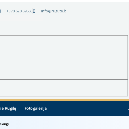
+370 620 69665
info@rugute.lt
ie Rugilę
Fotogalerija
ėkingi