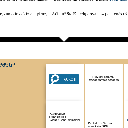
tyvumo ir siekio eiti pirmyn. Ačiū už šv. Kalėdų dovaną – patalynės užva
adėti
ryti kartu
Parama per Paysera
Pervesti paramą į
AUKOTI
sistemą
atsiskaitomąją sąskaitą
Paaukoti per
organizacijos
„GlobalGiving“ tinklalapį
Paskirti 1.2 % nuo
sumokėto GPM