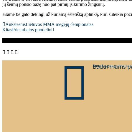
jų šeimų poilsio oazę nuo pat pirmų įsikūrimo žingsnių.
Esame be galo dėkingi už kuriamą estetišką aplinką, kuri suteikia pozi
Ankstesnis
Lietuvos MMA mėgėjų čempionatas
Kitas
Prie arbatos puodelio
Būdai mums p
Daug daugiau galime pada