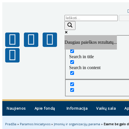
Daugiau paieškos rezultatų...
Exact matches only
Search in title
Search in content
Naujienos
Apie fondą
Informacija
Vaikų sala
Ap
Pradžia
»
Paramos Iniciatyvos
»
Įmonių ir organizacijų parama
»
Esame be galo d