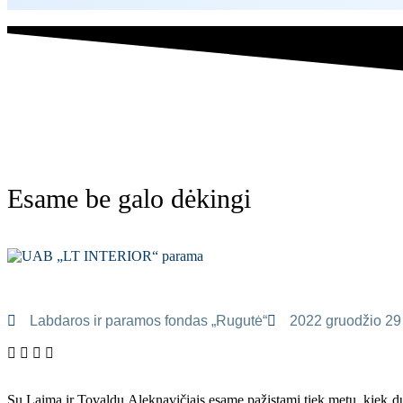
Esame be galo dėkingi
Labdaros ir paramos fondas „Rugutė“
2022 gruodžio 29
Su Laima ir Tovaldu Aleknavičiais esame pažįstami tiek metų, kiek 