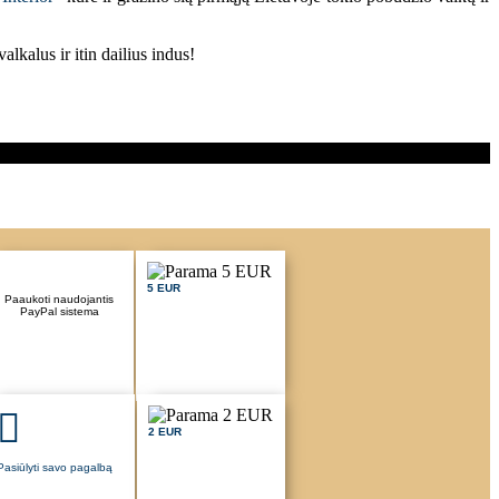
lkalus ir itin dailius indus!
5 EUR
Paaukoti naudojantis
PayPal sistema
2 EUR
Pasiūlyti savo pagalbą