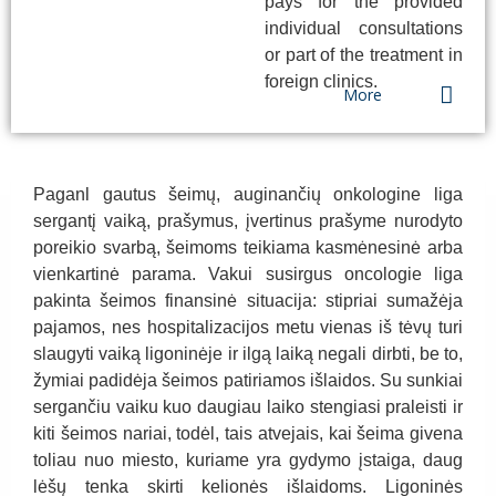
pays for the provided
individual consultations
or part of the treatment in
foreign clinics.
More
Paganl gautus šeimų, auginančių onkologine liga
sergantį vaiką, prašymus, įvertinus prašyme nurodyto
poreikio svarbą, šeimoms teikiama kasmėnesinė arba
vienkartinė parama. Vakui susirgus oncologie liga
pakinta šeimos finansinė situacija: stipriai sumažėja
pajamos, nes hospitalizacijos metu vienas iš tėvų turi
slaugyti vaiką ligoninėje ir ilgą laiką negali dirbti, be to,
žymiai padidėja šeimos patiriamos išlaidos. Su sunkiai
sergančiu vaiku kuo daugiau laiko stengiasi praleisti ir
kiti šeimos nariai, todėl, tais atvejais, kai šeima givena
toliau nuo miesto, kuriame yra gydymo įstaiga, daug
lėšų tenka skirti kelionės išlaidoms. Ligoninės