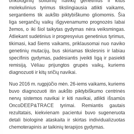
onkologinių solidinių navikų genetinius ir kitus
molekulinius tyrimus tikslingiausia atlikti vaikams,
sergantiems tik aukšto piktybiškumo gliomomis. Šia
liga sergančių vaikų išgyvenamumo prognozės labai
žemos, o iki šiol taikytas gydymas nėra veiksmingas.
Atliekant sudėtinius ir progresyvius genetinius tyrimus,
tikimasi, kad šiems vaikams, priklausomai nuo naviko
genetinių mutacijų, bus skiriamas tikslesnis ir labiau
specifinis gydymas, padėsiantis įveikti ligą ir pasiekti
remisiją. Vėliau prijungtos grupės vaikų, kuriems
diagnozuoti ir kitų sričių navikai.
Nuo 2016 m. rugpjūčio mėn. 26-iems vaikams, kuriems
buvo diagnozuoti itin aukšto piktybiškumo centrinės
nervų sistemos navikai ir kiti navikai, atlikti išsamūs
OncoDEEP&TRACE tyrimai. Remiantis gautais
rezultatais, kiekvienam pacientui buvo sugeneruota
detali biologinė ataskaita ir skirtas individualizuotas
chemoterapinis ar taikinių terapijos gydymas.