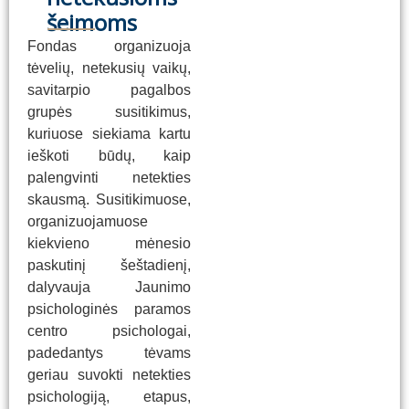
šeimoms
Fondas organizuoja
tėvelių, netekusių vaikų,
savitarpio pagalbos
grupės susitikimus,
kuriuose siekiama kartu
ieškoti būdų, kaip
palengvinti netekties
skausmą. Susitikimuose,
organizuojamuose
kiekvieno mėnesio
paskutinį šeštadienį,
dalyvauja Jaunimo
psichologinės paramos
centro psichologai,
padedantys tėvams
geriau suvokti netekties
psichologiją, etapus,