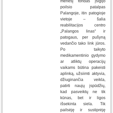
mėnesį fondas įsigijo
poilsio patalpas
Palangoje, itin patogioje
vietoje – šalia
reabilitacijos centro
„Palangos linas“ ir
patogaus, per pušyną
vedančio tako link jūros.
Po taikyto
medikamentinio gydymo
ar atliktų operacijų
vaikams būtina pakeisti
aplinką, užsiimti aktyvia,
džiuginančia veikla,
patirti naujų įspūdžių,
kad pasveiktų ne tik
kūnas, bet ir ligos
išsekinta siela. Tik
pailsėję ir sustiprėję