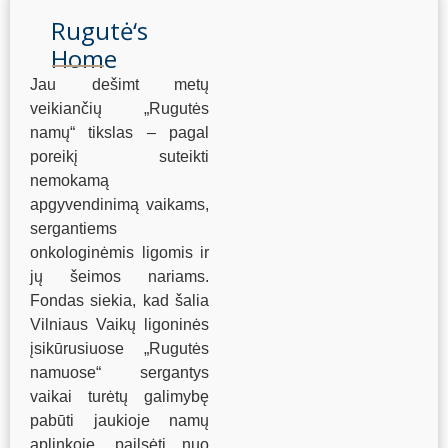
Rugutė‘s
Home
Jau dešimt metų
veikiančių „Rugutės
namų“ tikslas – pagal
poreikį suteikti
nemokamą
apgyvendinimą vaikams,
sergantiems
onkologinėmis ligomis ir
jų šeimos nariams.
Fondas siekia, kad šalia
Vilniaus Vaikų ligoninės
įsikūrusiuose „Rugutės
namuose“ sergantys
vaikai turėtų galimybę
pabūti jaukioje namų
aplinkoje, pailsėti nuo