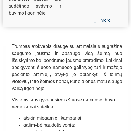
sudėtingo gydymo ir
buvimo ligoninėje.
More
Trumpas atokvėpis drauge su artimaisiais sugrąžina
saugumo jausmą ir apsaugo visą šeimą nuo
išsiskyrimo bei bendrumo jausmo praradimo. Laikinai
apsigyventi šiuose namuose galimybę turi ir mažojo
paciento artimieji, atvykę jo aplankyti iš tolimų
vietovių, ir tie šeimos nariai, kurie dienos metu slaugo
vaiką ligoninėje.
Visiems, apsigyvenusiems šiuose namuose, buvo
nemokamai suteikta:
atskiri miegamieji kambariai;
galimybė naudotis vonia;