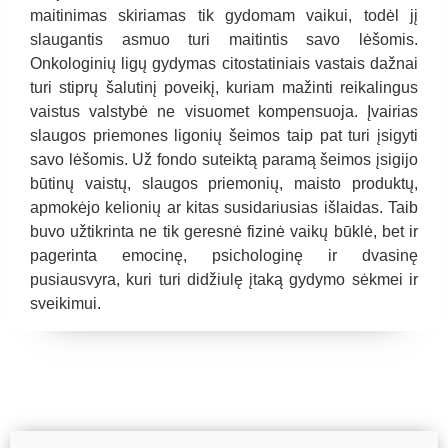
maitinimas skiriamas tik gydomam vaikui, todėl jį
slaugantis asmuo turi maitintis savo lėšomis.
Onkologinių ligų gydymas citostatiniais vastais dažnai
turi stiprų šalutinį poveikį, kuriam mažinti reikalingus
vaistus valstybė ne visuomet kompensuoja. Įvairias
slaugos priemones ligonių šeimos taip pat turi įsigyti
savo lėšomis. Už fondo suteiktą paramą šeimos įsigijo
būtinų vaistų, slaugos priemonių, maisto produktų,
apmokėjo kelionių ar kitas susidariusias išlaidas. Taib
buvo užtikrinta ne tik geresnė fizinė vaikų būklė, bet ir
pagerinta emocinę, psichologinę ir dvasinę
pusiausvyra, kuri turi didžiulę įtaką gydymo sėkmei ir
sveikimui.