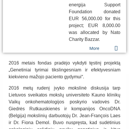
energija Support
Foundation donated
EUR 56,000.00 for this
project; EUR 8,000.00
was allocated by Nato
Charity Bazzar.
More
2016 metais fondas pradėjo vykdyti tęstinį projektą
„Genetiniai tyrimai tikslingesniam ir efektyvesniam
kiekvieno mažojo paciento gydymui“.
2016 metų rudenį įvyko mokslinė diskusija tarp
Lietuvos sveikatos mokslų universiteto Kauno klinikų
Vaikų onkohematologijos poskyrio vadovės Dr.
Giedrės Rutkauskienės ir kompanijos OncoDNA
(Belgija) mokslinių darbuotojų Dr. Jean-François Laes
ir Dr. Fiona Demol. Buvo nuspręsta, kad sudėtinius