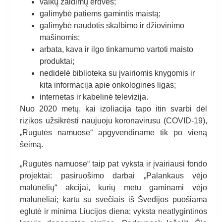
vaikų žaidimų erdvės;
galimybė patiems gamintis maistą;
galimybė naudotis skalbimo ir džiovinimo
mašinomis;
arbata, kava ir ilgo tinkamumo vartoti maisto
produktai;
nedidelė biblioteka su įvairiomis knygomis ir
kita informacija apie onkologines ligas;
internetas ir kabelinė televizija.
Nuo 2020 metų, kai izoliacija tapo itin svarbi dėl
rizikos užsikrėsti naujuoju koronavirusu (COVID-19),
„Rugutės namuose“ apgyvendiname tik po vieną
šeimą.
„Rugutės namuose“ taip pat vyksta ir įvairiausi fondo
projektai: pasiruošimo darbai „Palankaus vėjo
malūnėlių“ akcijai, kurių metu gaminami vėjo
malūnėliai; kartu su svečiais iš Švedijos puošiama
eglutė ir minima Liucijos diena; vyksta neatlygintinos