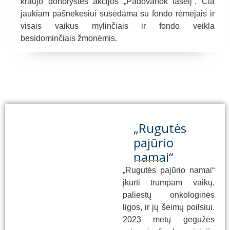
kraujo donorystės akcijos „Padovanok lašelį“. Čia
jaukiam pašnekesiui susėdama su fondo rėmėjais ir
visais vaikus mylinčiais ir fondo veikla
besidominčiais žmonėmis.
„Rugutės
pajūrio
namai“
„Rugutės pajūrio namai“
įkurti trumpam vaikų,
paliestų onkologinės
ligos, ir jų šeimų poilsiui.
2023 metų gegužės