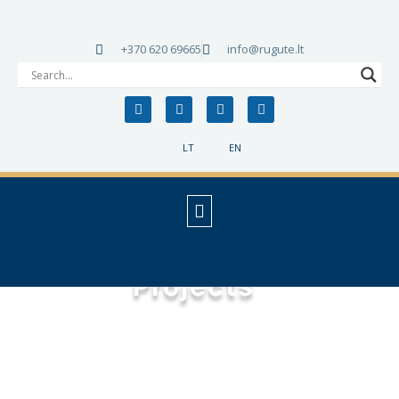
+370 620 69665
info@rugute.lt
LT
EN
Projects