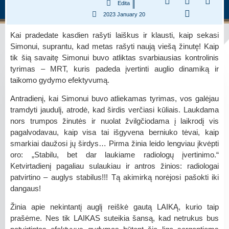
Edita
2023 January 20
Kai pradedate kasdien rašyti laiškus ir klausti, kaip sekasi
Simonui, suprantu, kad metas rašyti naują viešą žinutę! Kaip
tik šią savaitę Simonui buvo atliktas svarbiausias kontrolinis
tyrimas – MRT, kuris padeda įvertinti auglio dinamiką ir
taikomo gydymo efektyvumą.
Antradienį, kai Simonui buvo atliekamas tyrimas, vos galėjau
tramdyti jaudulį, atrodė, kad širdis verčiasi kūliais. Laukdama
nors trumpos žinutės ir nuolat žvilgčiodama į laikrodį vis
pagalvodavau, kaip visa tai išgyvena berniuko tėvai, kaip
smarkiai daužosi jų širdys… Pirma žinia leido lengviau įkvėpti
oro: „Stabilu, bet dar laukiame radiologų įvertinimo.“
Ketvirtadienį pagaliau sulaukiau ir antros žinios: radiologai
patvirtino – auglys stabilus!!! Tą akimirką norėjosi pašokti iki
dangaus!
Žinia apie nekintantį auglį reiškė gautą LAIKĄ, kurio taip
prašėme. Nes tik LAIKAS suteikia šansą, kad netrukus bus