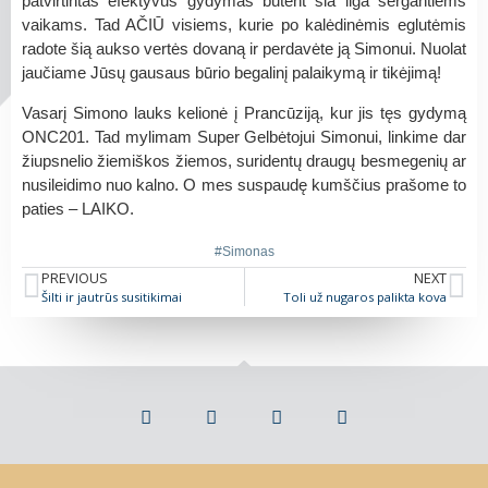
patvirtintas efektyvus gydymas būtent šia liga sergantiems
vaikams. Tad AČIŪ visiems, kurie po kalėdinėmis eglutėmis
radote šią aukso vertės dovaną ir perdavėte ją Simonui. Nuolat
jaučiame Jūsų gausaus būrio begalinį palaikymą ir tikėjimą!
Vasarį Simono lauks kelionė į Prancūziją, kur jis tęs gydymą
ONC201. Tad mylimam Super Gelbėtojui Simonui, linkime dar
žiupsnelio žiemiškos žiemos, suridentų draugų besmegenių ar
nusileidimo nuo kalno. O mes suspaudę kumščius prašome to
paties – LAIKO.
#Simonas
PREVIOUS
NEXT
Šilti ir jautrūs susitikimai
Toli už nugaros palikta kova