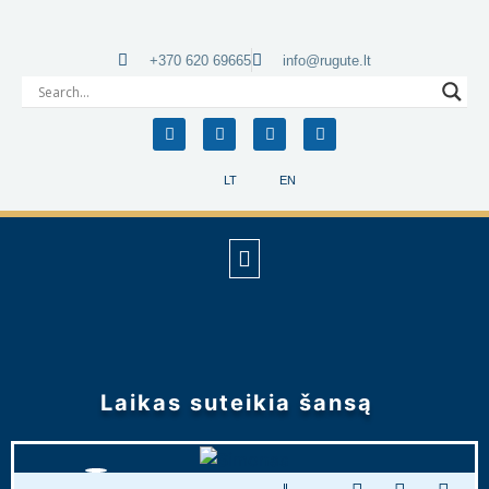
+370 620 69665
info@rugute.lt
LT
EN
Laikas suteikia šansą