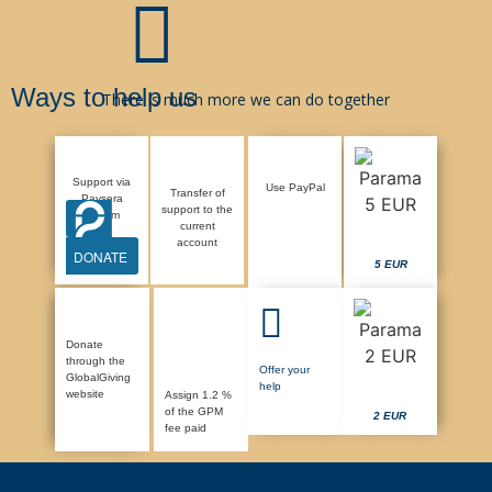
Ways to help us
There is much more we can do together
Support via
Use PayPal
Transfer of
Paysera
support to the
system
current
account
DONATE
5 EUR
Donate
through the
Offer your
GlobalGiving
help
website
Assign 1.2 %
of the GPM
2 EUR
fee paid