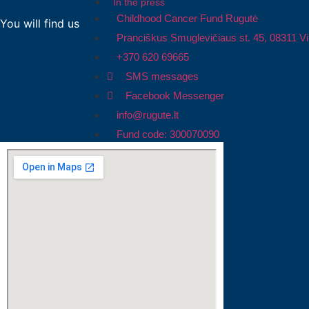
In the press
Childhood Cancer Fund Rugutė
You will find us
Pranciškus Smuglevičiaus st. 45, 08311 Vi
+370 620 69665
SMS messages
Facebook Messenger
info@rugute.lt
Fund code: 300070090