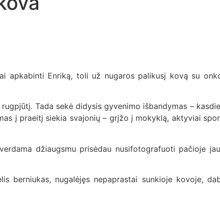
 kova
i apkabinti Enriką, toli už nugaros palikusį kovą su onkol
rugpjūtį. Tada sekė didysis gyvenimo išbandymas – kasdie
į praeitį siekia svajonių – grįžo į mokyklą, aktyviai sport
tverdama džiaugsmu prisėdau nusifotografuoti pačioje jau
!
is berniukas, nugalėjęs nepaprastai sunkioje kovoje, dab