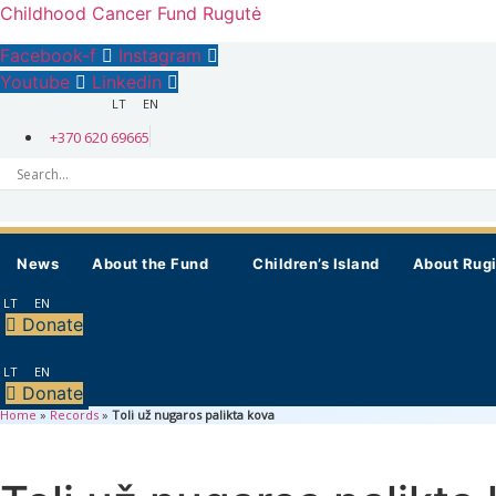
Childhood Cancer Fund Rugutė
Facebook-f
Instagram
Youtube
Linkedin
LT
EN
+370 620 69665
info@rugute.lt
News
About the Fund
Children’s Island
About Rugi
LT
EN
Donate
LT
EN
Donate
Home
»
Records
»
Toli už nugaros palikta kova