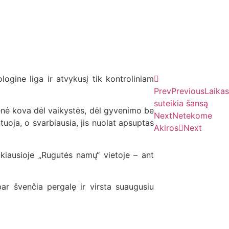
ogine liga ir atvykusį tik kontroliniam
Prev
Previous
Laikas
suteikia šansą
nė kova dėl vaikystės, dėl gyvenimo be
Next
Netekome
uoja, o svarbiausia, jis nuolat apsuptas
Akiros
Next
kiausioje „Rugutės namų“ vietoje – ant
ar švenčia pergalę ir virsta suaugusiu