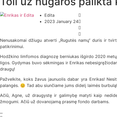
Toli už nugaros palikta
Edita
2023 January 24
Nenusakomai džiugu atverti „Rugutės namų“ duris ir tvirta
patikrinimui.
Hodžkino limfomos diagnozę berniukas išgirdo 2020 metų 
ligos. Gydymas buvo sėkmingas ir Enrikas nebesigręžiodamas 
draugų!
Pažvelkite, koks žavus jaunuolis dabar yra Enrikas! Nesi
palangės. 😊 Tad abu siunčiame jums didelį laimės burbulą
Ačiū, Agne, už draugystę ir galimybę matyti kaip nedidel
žmogumi. Ačiū už dovanojamą prasmę fondo darbams.