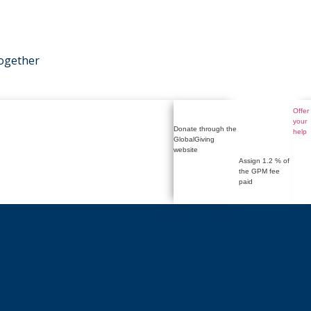
together
Offer
your
Donate through the
help
GlobalGiving
website
Assign 1.2 % of
the GPM fee
paid