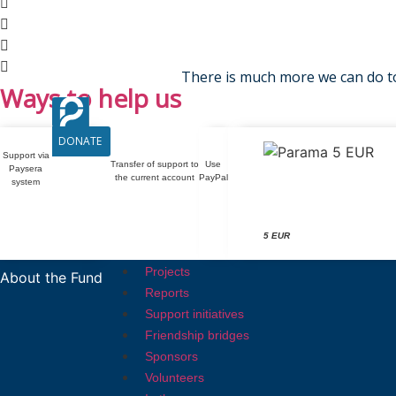
There is much more we can do 
Ways to help us
DONATE
Support via
Transfer of support to
Use
Paysera
the current account
PayPal
system
5 EUR
Projects
About the Fund
Reports
Support initiatives
Friendship bridges
Sponsors
Volunteers