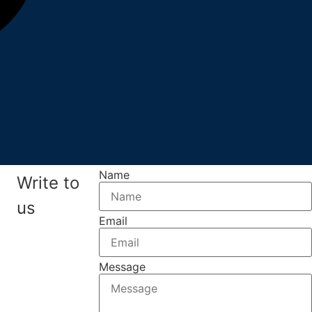
Name
Write to
us
Email
Message