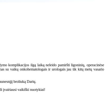
ymo komplikacijos ilgą laiką neleido pamiršti ligoninių, operacinėse
kimas su vaikų onkohematologais ir urologais jau tik kitų metų vasario
aunesnįjį broliuką Darių.
i įvairiausi vaikiški nuotykiai!