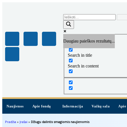
Daugiau paieškos rezultatų...
Exact matches only
Search in title
Search in content
Naujienos
Apie fondą
Informacija
Vaikų sala
Apie
Pradžia
»
Įrašai
»
Džiugu dalintis smagiomis naujienomis