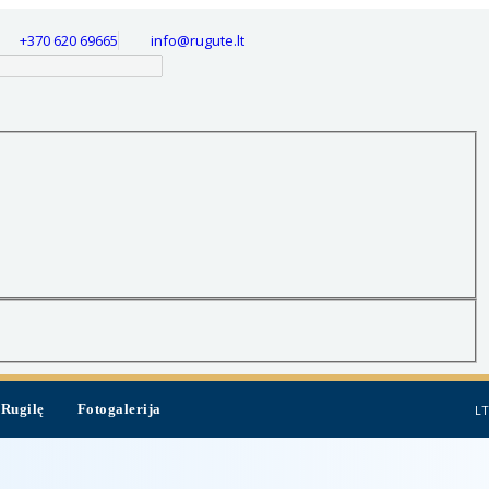
+370 620 69665
info@rugute.lt
 Rugilę
Fotogalerija
L