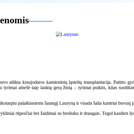
ienomis
 atlikta kraujodaros kamieninių ląstelių transplantacija. Patirto gyd
iai tyrimai atnešė taip lauktą gerą žinią – tyrimai puikūs, kitas susiti
kotarpiu palaikiusiems šaunųjį Lauryną ir visada šalia kantriai buvusį j
kliniai rūpesčiai bei žaidimai su broliuku ir draugais. Tegul kasdien lyd