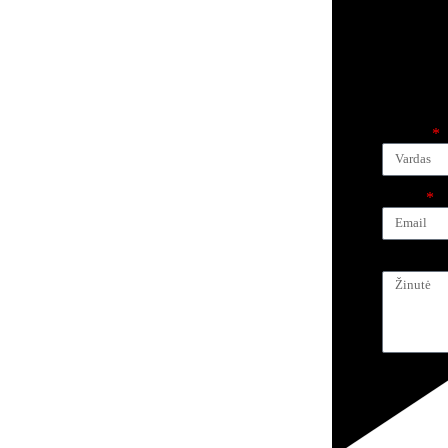
Vardas
Email
Žinutė