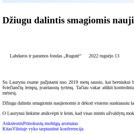
Džiugu dalintis smagiomis nauj
Labdaros ir paramos fondas „Rugutė“
2022 rugsėjo 13
Su Laurynu esame pažįstami nuo 2019 metų sausio, kai berniukui buvo
šviečiančių lempų, įvairiausių tyrimų. Tačiau vakar atlikti kontrolin
mėnesį.
Džiugu dalintis smagiomis naujienomis ir dėkoti visiems sunkiausiu lai
O Laurynui linkime atsikvėpti ir leisti, kad visas mintis užvaldytų moky
Ankstesnis
Prinokusių moliūgų aromatas
Kitas
Vilniuje vyko tarptautinė konferencija