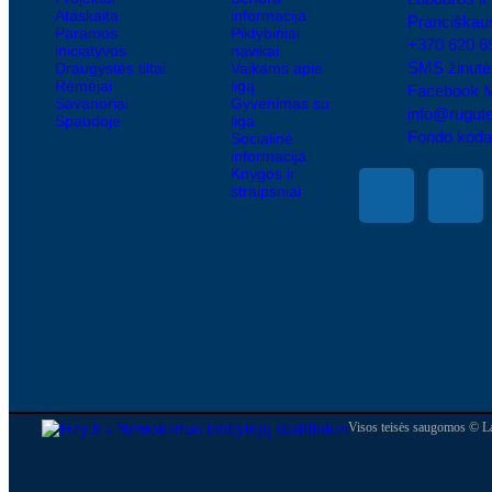
Ataskaita
informacija
Pranciškaus
Paramos
Piktybiniai
+370 620 6
iniciatyvos
navikai
SMS žinutė
Draugystės tiltai
Vaikams apie
Rėmėjai
ligą
Facebook 
Savanoriai
Gyvenimas su
info@rugute
Spaudoje
liga
Fondo koda
Socialinė
informacija
Knygos ir
straipsniai
Visos teisės saugomos © L