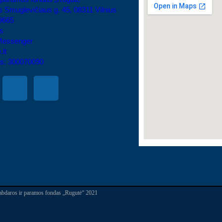
 Smuglevičiaus g. 45, 08311 Vilnius
9665
s
Messenger
.lt
s: 300070090
abdaros ir paramos fondas „Rugutė“ 2021