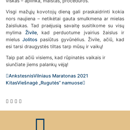
viskas – aplinka, maistas, procedūros.
Visgi mažųjų kovotojų dieną gali praskaidrinti kokia
nors naujiena – netikėtai gauta smulkmena ar mielas
žaisliukas. Tad praėjusią savaitę susitikome su visų
mylima
Živile
, kad perduotume įvairius žaislus ir
mielus
Jolitos
pasiūtus gyvūnėlius. Živile, ačiū, kad
esi tarsi draugystės tiltas tarp mūsų ir vaikų!
Taip pat ačiū visiems, kad rūpinatės vaikais ir
siunčiate jiems palankų vėją!
Ankstesnis
Vilniaus Maratonas 2021
Kitas
Viešnagė „Rugutės“ namuose