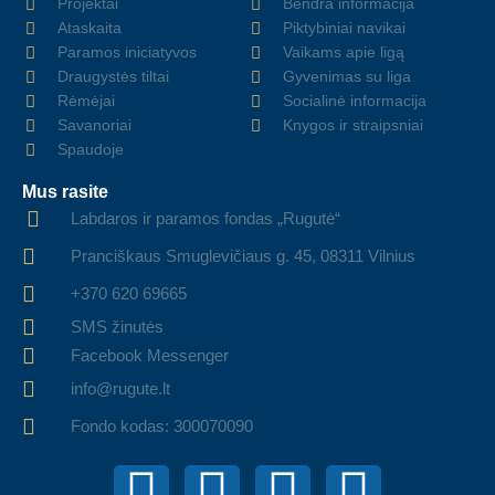
Projektai
Bendra informacija
Ataskaita
Piktybiniai navikai
Paramos iniciatyvos
Vaikams apie ligą
Draugystės tiltai
Gyvenimas su liga
Rėmėjai
Socialinė informacija
Savanoriai
Knygos ir straipsniai
Spaudoje
Mus rasite
Labdaros ir paramos fondas „Rugutė“
Pranciškaus Smuglevičiaus g. 45, 08311 Vilnius
+370 620 69665
SMS žinutės
Facebook Messenger
info@rugute.lt
Fondo kodas: 300070090