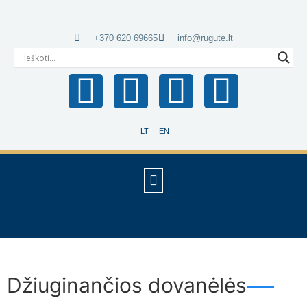
+370 620 69665
info@rugute.lt
LT
EN
Džiuginančios dovanėlės