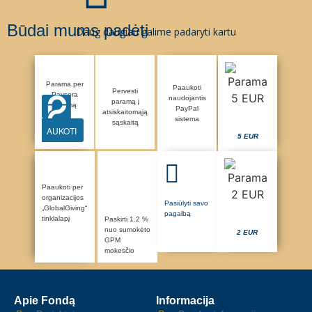
Būdai mums padėti
Daug daugiau galime padaryti kartu
Parama per
Paaukoti
Pervesti
Paysera
naudojantis
paramą į
sistemą
PayPal
atsiskaitomąją
sistema
sąskaitą
AUKOTI
5 EUR
Paaukoti per
organizacijos
Pasiūlyti savo
„GlobalGiving“
pagalbą
tinklalapį
Paskirti 1.2 %
nuo sumokėto
2 EUR
GPM
mokesčio
Apie Fondą
Informacija