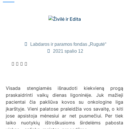
Labdaros ir paramos fondas „Rugutė“
2021 spalio 12
Visada stengiamės išnaudoti kiekvieną progą
praskaidrinti vaikų dienas ligoninėje. Juk mažieji
pacientai čia pakliūva kovos su onkologine liga
įkarštyje. Vieni palatose praleidžia vos savaitę, o kiti
jose apsistoja mėnesiui ar net pusmečiui. Per tiek
laiko nuotykių ištroškusioms širdelėms pabosta