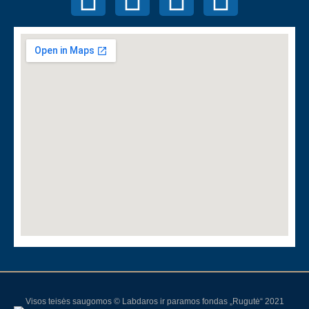
Visos teisės saugomos © Labdaros ir paramos fondas „Rugutė“ 2021