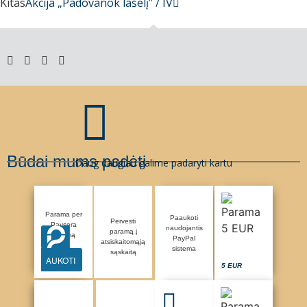
Kitas
Akcija „Padovanok lašelį” / IV
Būdai mums padėti
Daug daugiau galime padaryti kartu
Parama per
Paaukoti
Pervesti
Paysera
naudojantis
paramą į
sistemą
PayPal
atsiskaitomąją
sistema
sąskaitą
AUKOTI
5 EUR