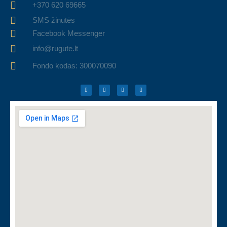
+370 620 69665
SMS žinutės
Facebook Messenger
info@rugute.lt
Fondo kodas: 300070090