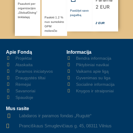
Paaukoti per
organizacijos
Pasiūlyti savo
„GlobalGiving“
pagalbą
tinklalapį
Paskirti 1.2 %
nuo sumokėto
2 EUR
GPM
mokesčio
Apie Fondą
Informacija
Projektai
Bendra informacija
Ataskaita
Piktybiniai navikai
Paramos iniciatyvos
Vaikams apie ligą
Draugystės tiltai
Gyvenimas su liga
Rėmėjai
Socialinė informacija
Savanoriai
Knygos ir straipsniai
Spaudoje
Mus rasite
Labdaros ir paramos fondas „Rugutė“
Pranciškaus Smuglevičiaus g. 45, 08311 Vilnius