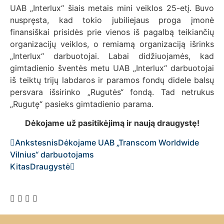
UAB „Interlux“ šiais metais mini veiklos 25-etį. Buvo
nuspręsta, kad tokio jubiliejaus proga įmonė
finansiškai prisidės prie vienos iš pagalbą teikiančių
organizacijų veiklos, o remiamą organizaciją išrinks
„Interlux“ darbuotojai. Labai didžiuojamės, kad
gimtadienio šventės metu UAB „Interlux“ darbuotojai
iš teiktų trijų labdaros ir paramos fondų didele balsų
persvara išsirinko „Rugutės“ fondą. Tad netrukus
„Rugutę“ pasieks gimtadienio parama.
Dėkojame už pasitikėjimą ir naują draugystę!
Ankstesnis
Dėkojame UAB „Transcom Worldwide
Vilnius“ darbuotojams
Kitas
Draugystė