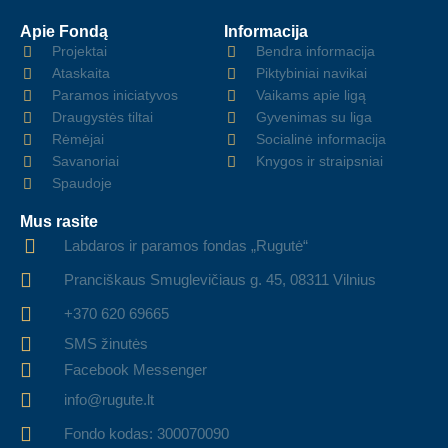
Apie Fondą
Informacija
Projektai
Bendra informacija
Ataskaita
Piktybiniai navikai
Paramos iniciatyvos
Vaikams apie ligą
Draugystės tiltai
Gyvenimas su liga
Rėmėjai
Socialinė informacija
Savanoriai
Knygos ir straipsniai
Spaudoje
Mus rasite
Labdaros ir paramos fondas „Rugutė“
Pranciškaus Smuglevičiaus g. 45, 08311 Vilnius
+370 620 69665
SMS žinutės
Facebook Messenger
info@rugute.lt
Fondo kodas: 300070090