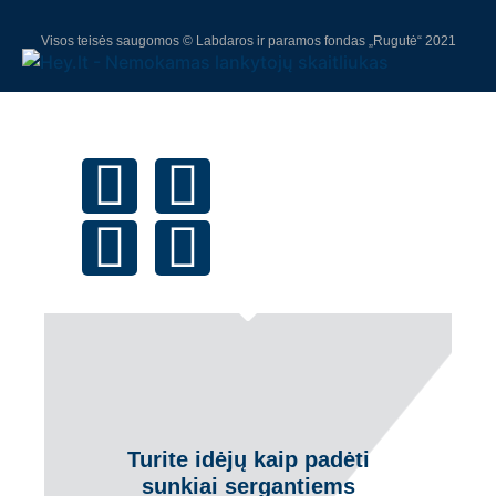
Visos teisės saugomos © Labdaros ir paramos fondas „Rugutė“ 2021
Turite idėjų kaip padėti
sunkiai sergantiems