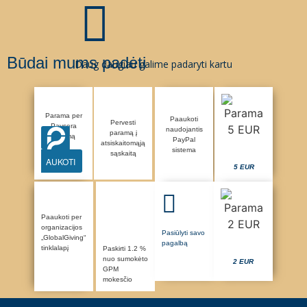
Būdai mums padėti
Daug daugiau galime padaryti kartu
Parama per
Paaukoti
Pervesti
Paysera
naudojantis
paramą į
sistemą
PayPal
atsiskaitomąją
sistema
sąskaitą
AUKOTI
5 EUR
Paaukoti per
organizacijos
Pasiūlyti savo
„GlobalGiving“
pagalbą
tinklalapį
Paskirti 1.2 %
nuo sumokėto
2 EUR
GPM
mokesčio