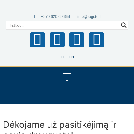
+370 620 69665
info@rugute.lt
LT
EN
Dėkojame už pasitikėjimą ir