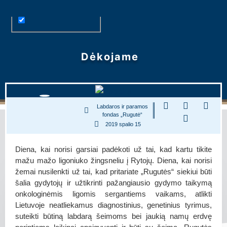
Dėkojame
Labdaros ir paramos
fondas „Rugutė“
2019 spalio 15
Diena, kai norisi garsiai padėkoti už tai, kad kartu tikite
mažu mažo ligoniuko žingsneliu į Rytojų. Diena, kai norisi
žemai nusilenkti už tai, kad pritariate „Rugutės“ siekiui būti
šalia gydytojų ir užtikrinti pažangiausio gydymo taikymą
onkologinėmis ligomis sergantiems vaikams, atlikti
Lietuvoje neatliekamus diagnostinius, genetinius tyrimus,
suteikti būtiną labdarą šeimoms bei jaukią namų erdvę