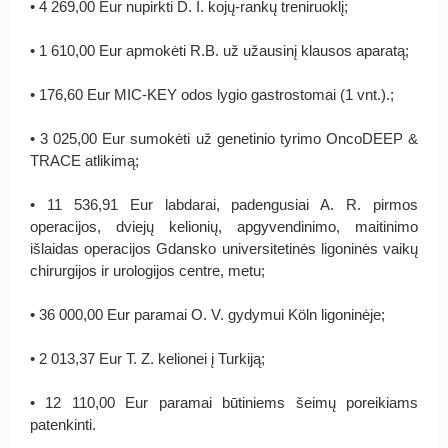
• 4 269,00 Eur nupirkti D. I. kojų-rankų treniruoklį;
• 1 610,00 Eur apmokėti R.B. už užausinį klausos aparatą;
• 176,60 Eur MIC-KEY odos lygio gastrostomai (1 vnt.).;
• 3 025,00 Eur sumokėti už genetinio tyrimo OncoDEEP &
TRACE atlikimą;
• 11 536,91‬ Eur labdarai, padengusiai A. R. pirmos
operacijos, dviejų kelionių, apgyvendinimo, maitinimo
išlaidas operacijos Gdansko universitetinės ligoninės vaikų
chirurgijos ir urologijos centre, metu;
• 36 000,00 Eur paramai O. V. gydymui Köln ligoninėje;
• 2 013,37 Eur T. Z. kelionei į Turkiją;
• 12 110‬,00 Eur paramai būtiniems šeimų poreikiams
patenkinti.