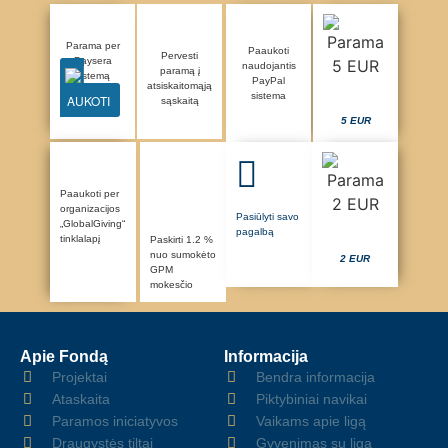
Parama per
Paaukoti
Pervesti
Paysera
naudojantis
paramą į
sistemą
PayPal
atsiskaitomąją
sistema
AUKOTI
sąskaitą
5 EUR
Paaukoti per
organizacijos
Pasiūlyti savo
„GlobalGiving“
pagalbą
tinklalapį
Paskirti 1.2 %
nuo sumokėto
2 EUR
GPM
mokesčio
Apie Fondą
Informacija
Projektai
Bendra informacija
Ataskaita
Piktybiniai navikai
Paramos iniciatyvos
Vaikams apie ligą
Draugystės tiltai
Gyvenimas su liga