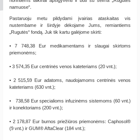
norintiems laikinai apsigyventi ir būti su šeima „Rugutės
namuose“.
Pastaruoju metu pildydami įvairias ataskaitas vis
nustembame ir širdyje dėkojame Jums, remiantiems
„Rugutės“ fondą. Juk tik kartu galėjome skirti:
• 7 748,38‬ Eur medikamentams ir slaugai skirtoms
priemonėms;
• 3 574,35‬ Eur centrinės venos kateteriams (20 vnt.);
• 2 515,59 Eur adatoms, naudojamoms centrinės venos
kateteriams (630 vnt.);
• 738,58‬ Eur specialioms infuzinėms sistemoms (60 vnt.)
ir konektoriams (200 vnt.);
• 2 178,87 Eur burnos priežiūros priemonėms: Caphosol®
(9 vnt.) ir GUM® AftaClear (184 vnt.);