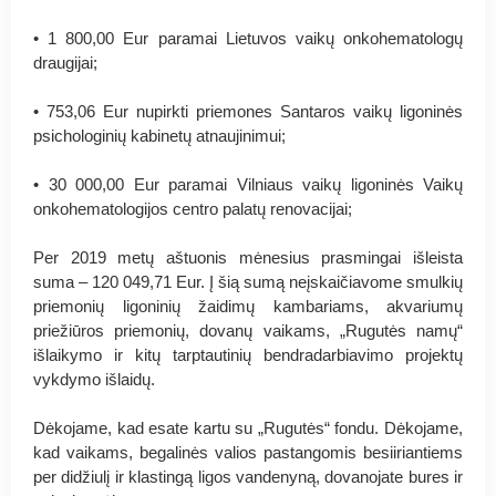
• 1 800,00 Eur paramai Lietuvos vaikų onkohematologų
draugijai;
• 753,06 Eur nupirkti priemones Santaros vaikų ligoninės
psichologinių kabinetų atnaujinimui;
• 30 000,00 Eur paramai Vilniaus vaikų ligoninės Vaikų
onkohematologijos centro palatų renovacijai;
Per 2019 metų aštuonis mėnesius prasmingai išleista
suma –
120 049,71‬ Eur.
Į šią sumą neįskaičiavome smulkių
priemonių ligoninių žaidimų kambariams, akvariumų
priežiūros priemonių, dovanų vaikams, „Rugutės namų“
išlaikymo ir kitų tarptautinių bendradarbiavimo projektų
vykdymo išlaidų.
Dėkojame, kad esate kartu su „Rugutės“ fondu. Dėkojame,
kad vaikams, begalinės valios pastangomis besiiriantiems
per didžiulį ir klastingą ligos vandenyną, dovanojate bures ir