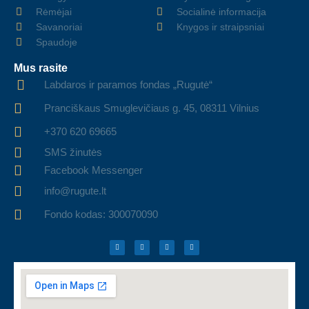
Rėmėjai
Socialinė informacija
Savanoriai
Knygos ir straipsniai
Spaudoje
Mus rasite
Labdaros ir paramos fondas „Rugutė“
Pranciškaus Smuglevičiaus g. 45, 08311 Vilnius
+370 620 69665
SMS žinutės
Facebook Messenger
info@rugute.lt
Fondo kodas: 300070090