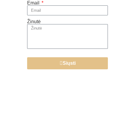
Email
Žinutė
Siųsti