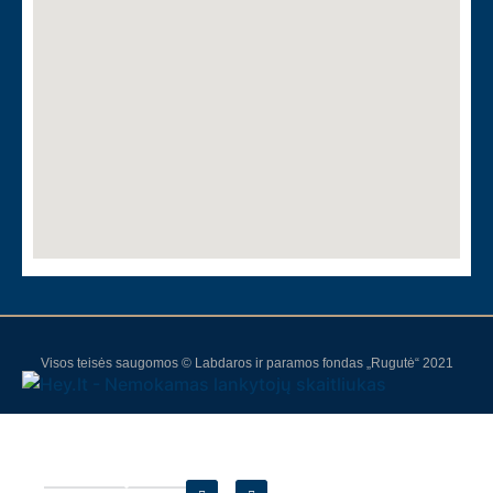
Visos teisės saugomos © Labdaros ir paramos fondas „Rugutė“ 2021