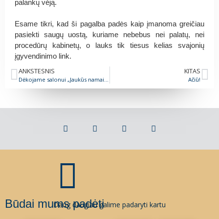
palankų vėją.
Esame tikri, kad ši pagalba padės kaip įmanoma greičiau
pasiekti saugų uostą, kuriame nebebus nei palatų, nei
procedūrų kabinetų, o lauks tik tiesus kelias svajonių
įgyvendinimo link.
ANKSTESNIS
KITAS
Dėkojame salonui „Jaukūs namai“ už spalvas!
Ačiū!
Būdai mums padėti
Daug daugiau galime padaryti kartu