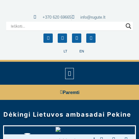
+370 620 69665
info@rugute.lt
LT
EN
Paremti
Dėkingi Lietuvos ambasadai Pekine