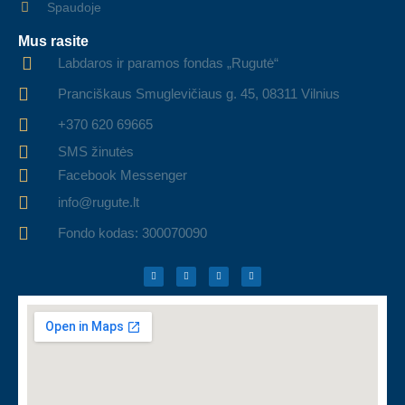
Spaudoje
Mus rasite
Labdaros ir paramos fondas „Rugutė“
Pranciškaus Smuglevičiaus g. 45, 08311 Vilnius
+370 620 69665
SMS žinutės
Facebook Messenger
info@rugute.lt
Fondo kodas: 300070090