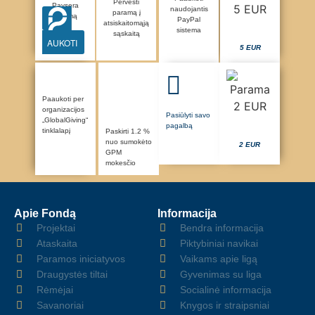
Pervesti
Paysera
naudojantis
paramą į
sistemą
PayPal
atsiskaitomąją
sistema
sąskaitą
AUKOTI
5 EUR
Paaukoti per
organizacijos
Pasiūlyti savo
„GlobalGiving“
pagalbą
tinklalapį
Paskirti 1.2 %
nuo sumokėto
2 EUR
GPM
mokesčio
Apie Fondą
Informacija
Projektai
Bendra informacija
Ataskaita
Piktybiniai navikai
Paramos iniciatyvos
Vaikams apie ligą
Draugystės tiltai
Gyvenimas su liga
Rėmėjai
Socialinė informacija
Savanoriai
Knygos ir straipsniai