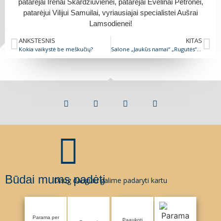
patarėjai Irenai Skardžiuvienei, patarėjai Evelinai Petronei,
patarėjui Vilijui Samuilai, vyriausiajai specialistei Aušrai
Lamsodienei!
ANKSTESNIS
KITAS
Kokia vaikystė be meškučių?
Salone „Jaukūs namai“ „Rugutės“ aukų dėžutė
Būdai mums padėti
Daug daugiau galime padaryti kartu
Parama per
Paaukoti