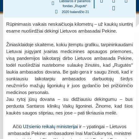
Labdaros ir paramos
fondas „Rugutė“
2020 balandžio 21
Rūpinimasis vaikais neskaičiuoja kilometrų – už kaukių siuntinį
esame nuoširdžiai dėkingi Lietuvos ambasadai Pekine.
Žiniasklaidoje skaitėme, kokiu įtemptu grafiku, tarpininkaudami
Lietuvai įsigyjant įvairias medicinines apsaugos priemones,
visą pandemijos laikotarpį dirbo Lietuvos ambasada Pekine,
todėl nuoširdžiai nustebome sulaukę žinutės, kad „Rugutės“
laukia ambasados dovana. Be galo gera ir saugu žinoti, kad ir
sunkiausiu laikotarpiu ambasados darbuotojų širdys
neužmiršo mažųjų ligoniukų ir juos gydančio bei prižiūrinčio
medicinos personalo.
Jau rytoj jūsų dovana – su didžiausiu dėkingumu – bus
perduota Santaros klinikų Vaikų ligoninei. Žinome, kad šios
kaukės saugos stipriau, nes jose – pati tikriausia meilė.
Ačiū
Užsienio reikalų ministerija
i ir – ypatingai – Lietuvos
ambasadai Pekine: ambasadorei Inai Marčiulionytei, ministrei