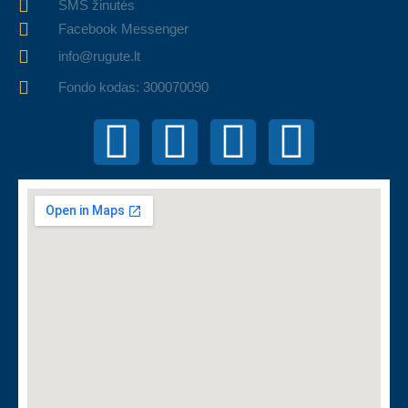
SMS žinutės
Facebook Messenger
info@rugute.lt
Fondo kodas: 300070090