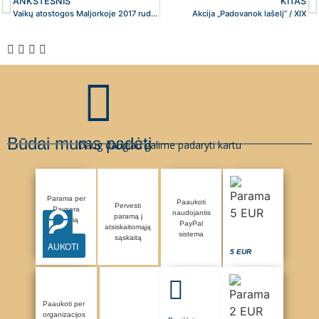
ANKSTESNIS
KITAS
Vaikų atostogos Maljorkoje 2017 ruduo
Akcija „Padovanok lašelį” / XIX
Būdai mums padėti
Daug daugiau galime padaryti kartu
Parama per
Paaukoti
Pervesti
Paysera
naudojantis
paramą į
sistemą
PayPal
atsiskaitomąją
sistema
sąskaitą
AUKOTI
5 EUR
Paaukoti per
organizacijos