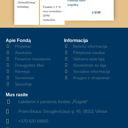
Pasiūlyti savo
„GlobalGiving“
pagalbą
tinklalapį
Paskirti 1.2 %
nuo sumokėto
2 EUR
GPM
mokesčio
Apie Fondą
Informacija
Projektai
Bendra informacija
Ataskaita
Piktybiniai navikai
Paramos iniciatyvos
Vaikams apie ligą
Draugystės tiltai
Gyvenimas su liga
Rėmėjai
Socialinė informacija
Savanoriai
Knygos ir straipsniai
Spaudoje
Mus rasite
Labdaros ir paramos fondas „Rugutė“
Pranciškaus Smuglevičiaus g. 45, 08311 Vilnius
+370 620 69665