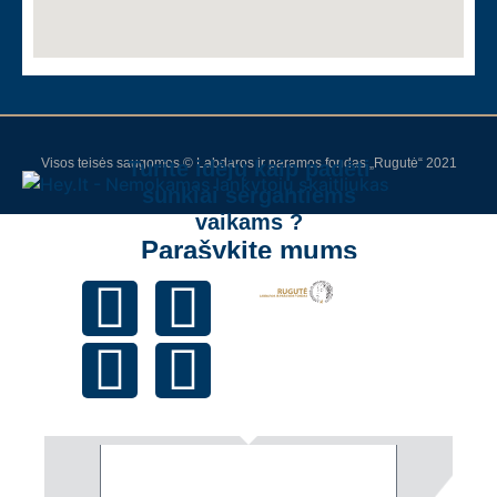
Visos teisės saugomos © Labdaros ir paramos fondas „Rugutė“ 2021
Turite idėjų kaip padėti
sunkiai sergantiems
vaikams ?
Parašykite mums
Vardas
Email
Žinutė