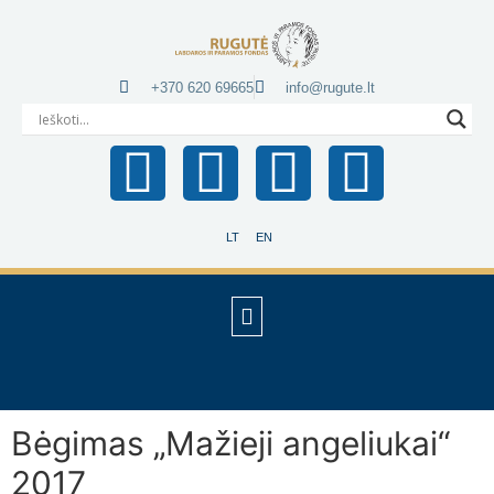
+370 620 69665
info@rugute.lt
LT
EN
Bėgimas „Mažieji angeliukai“
2017