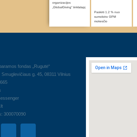
organizacijos
„GlobalGiving“ tinklalapį
Paskirti 1.2 % nuo
sumokėto GPM
mokesčio
 paramos fondas „Rugutė“
 Smuglevičiaus g. 45, 08311 Vilnius
9665
s
essenger
lt
s: 300070090