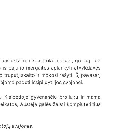
asiekta remisija truko neilgai, gruodį liga
s iš pajūrio mergaitės aplankyti atvykdavęs
o truputį skaito ir mokosi rašyti. Šį pavasarį
jome padėti išsipildyti jos svajonei.
Su Klaipėdoje gyvenančiu broliuku ir mama
ikatos, Austėja galės žaisti kompiuterinius
tojų svajones.