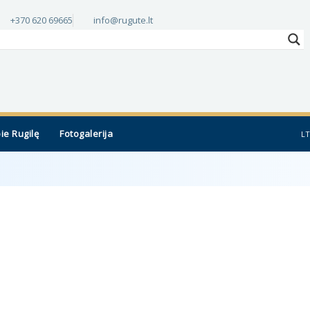
+370 620 69665
info@rugute.lt
ie Rugilę
Fotogalerija
LT