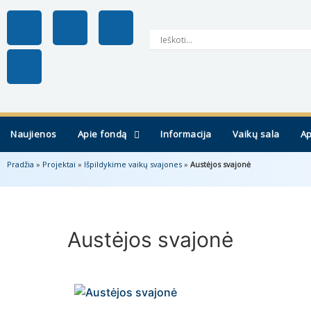
Naujienos
Apie fondą
Informacija
Vaikų sala
Ap
Pradžia
»
Projektai
»
Išpildykime vaikų svajones
»
Austėjos svajonė
Austėjos svajonė