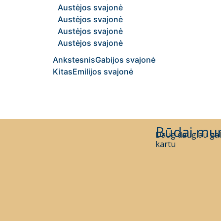
Austėjos svajonė
Austėjos svajonė
Austėjos svajonė
Austėjos svajonė
Ankstesnis
Gabijos svajonė
Kitas
Emilijos svajonė
Būdai mu
Daug daugiau gal
kartu