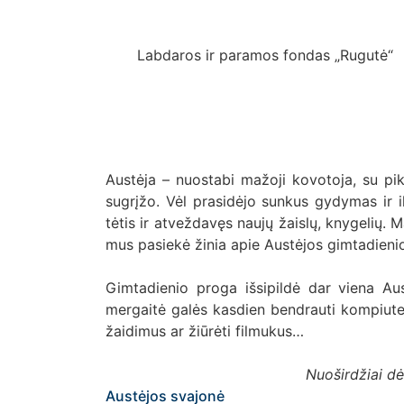
Labdaros ir paramos fondas „Rugutė“
Austėja – nuostabi mažoji kovotoja, su pik
sugrįžo. Vėl prasidėjo sunkus gydymas ir i
tėtis ir atveždavęs naujų žaislų, knygelių. M
mus pasiekė žinia apie Austėjos gimtadienio 
Gimtadienio proga išsipildė dar viena Au
mergaitė galės kasdien bendrauti kompiuter
žaidimus ar žiūrėti filmukus…
Nuoširdžiai d
Austėjos svajonė