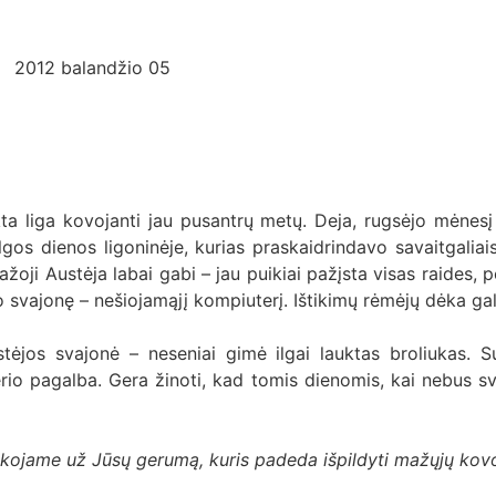
2012 balandžio 05
ta liga kovojanti jau pusantrų metų. Deja, rugsėjo mėnesį p
lgos dienos ligoninėje, kurias praskaidrindavo savaitgaliai
ažoji Austėja labai gabi – jau puikiai pažįsta visas raides, p
svajonę – nešiojamąjį kompiuterį. Ištikimų rėmėjų dėka galė
stėjos svajonė – neseniai gimė ilgai lauktas broliukas. 
io pagalba. Gera žinoti, kad tomis dienomis, kai nebus sve
ėkojame už Jūsų gerumą, kuris padeda išpildyti mažųjų kovo