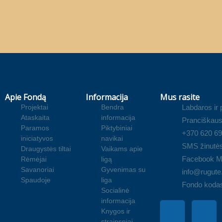
Apie Fondą
Informacija
Mus rasite
Projektai
Bendra
Labdaros ir
Ataskaita
informacija
Pranciškaus
Paramos
Piktybiniai
+370 620 6
iniciatyvos
navikai
SMS žinutė
Draugystės tiltai
Vaikams apie
Facebook M
Rėmėjai
ligą
Savanoriai
Gyvenimas su
info@rugute.
Spaudoje
liga
Fondo koda
Socialinė
informacija
Knygos ir
straipsniai