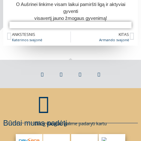
O Aušrinei linkime visam laikui pamiršti ligą ir aktyviai
gyventi
visavertį jauno žmogaus gyvenimą!
Aušrinės svajonė
Aušrinės svajonė
ANKSTESNIS
KITAS
Katerinos svajonė
Armando svajonė
Būdai mums padėti
Daug daugiau galime padaryti kartu