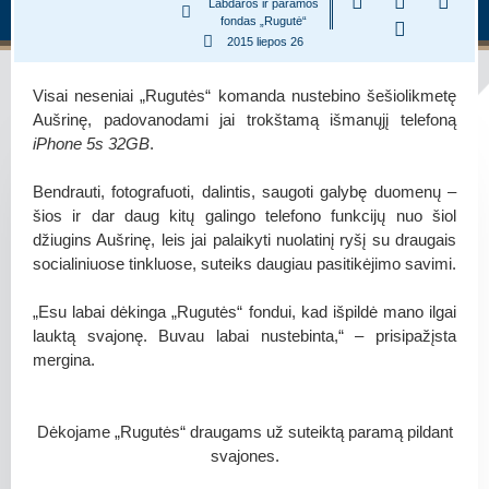
Labdaros ir paramos
fondas „Rugutė“
2015 liepos 26
Visai neseniai „Rugutės“ komanda nustebino šešiolikmetę
Aušrinę, padovanodami jai trokštamą išmanųjį telefoną
iPhone 5s 32GB
.
Bendrauti, fotografuoti, dalintis, saugoti galybę duomenų –
šios ir dar daug kitų galingo telefono funkcijų nuo šiol
džiugins Aušrinę, leis jai palaikyti nuolatinį ryšį su draugais
socialiniuose tinkluose, suteiks daugiau pasitikėjimo savimi.
„Esu labai dėkinga „Rugutės“ fondui, kad išpildė mano ilgai
lauktą svajonę. Buvau labai nustebinta,“ – prisipažįsta
mergina.
Dėkojame „Rugutės“ draugams už suteiktą paramą pildant
svajones.