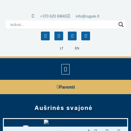
+370 620 69665
info@rugute.lt
LT
EN
Paremti
Aušrinės svajonė