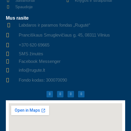
Savanoriai
Knygos ir straipsniai
Spaudoje
Mus rasite
Labdaros ir paramos fondas „Rugutė“
Pranciškaus Smuglevičiaus g. 45, 08311 Vilnius
+370 620 69665
SMS žinutės
Facebook Messenger
info@rugute.lt
Fondo kodas: 300070090