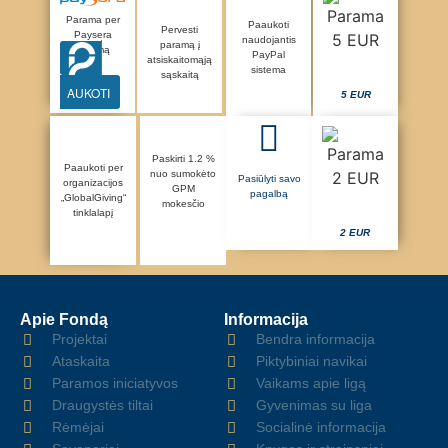
Parama per
Paaukoti
Pervesti
Paysera
naudojantis
paramą į
sistemą
PayPal
atsiskaitomąją
sistema
sąskaitą
AUKOTI
5 EUR
Paskirti 1.2 %
Paaukoti per
nuo sumokėto
Pasiūlyti savo
organizacijos
GPM
pagalbą
„GlobalGiving“
mokesčio
tinklalapį
2 EUR
Apie Fondą
Informacija
Projektai
Bendra informacija
Ataskaita
Piktybiniai navikai
Paramos iniciatyvos
Vaikams apie ligą
Draugystės tiltai
Gyvenimas su liga
Rėmėjai
Socialinė informacija