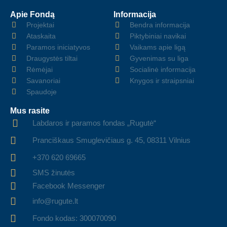
Apie Fondą
Informacija
Projektai
Bendra informacija
Ataskaita
Piktybiniai navikai
Paramos iniciatyvos
Vaikams apie ligą
Draugystės tiltai
Gyvenimas su liga
Rėmėjai
Socialinė informacija
Savanoriai
Knygos ir straipsniai
Spaudoje
Mus rasite
Labdaros ir paramos fondas „Rugutė“
Pranciškaus Smuglevičiaus g. 45, 08311 Vilnius
+370 620 69665
SMS žinutės
Facebook Messenger
info@rugute.lt
Fondo kodas: 300070090