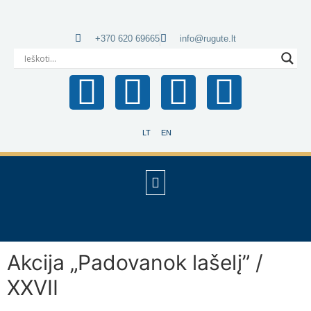
+370 620 69665
info@rugute.lt
LT
EN
Akcija „Padovanok lašelį” /
XXVII