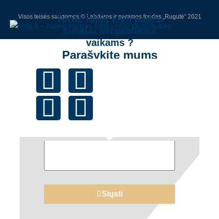
Visos teisės saugomos © Labdaros ir paramos fondas „Rugutė“ 2021
Turite idėjų kaip padėti
sunkiai sergantiems
vaikams ?
Parašykite mums
Vardas
Email
Žinutė
Siųsti