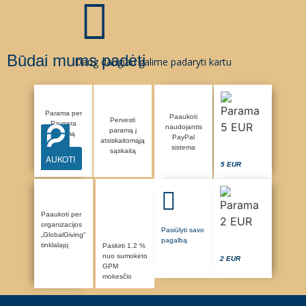
Būdai mums padėti
Daug daugiau galime padaryti kartu
Parama per
Paaukoti
Pervesti
Paysera
naudojantis
paramą į
sistemą
PayPal
atsiskaitomąją
sistema
sąskaitą
AUKOTI
5 EUR
Paaukoti per
organizacijos
Pasiūlyti savo
„GlobalGiving“
pagalbą
tinklalapį
Paskirti 1.2 %
nuo sumokėto
2 EUR
GPM
mokesčio