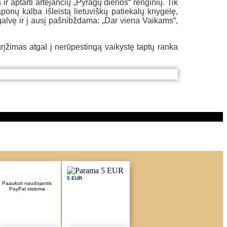
ir aptarti artėjančių „Pyragų dienos“ renginių. Tik
onų kalba išleistą lietuviškų patiekalų knygelę,
galvę ir į ausį pašnibždama: „Dar viena Vaikams“,
grįžimas atgal į nerūpestingą vaikystę taptų ranka
5 EUR
Paaukoti naudojantis
PayPal sistema