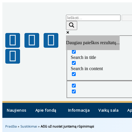
Daugiau paieškos rezultatų...
Exact matches only
Search in title
Search in content
Naujienos
Apie fondą
Informacija
Vaikų sala
Ap
Pradžia
»
Susitikimai
»
Ačiū už nuolat juntamą rūpinimąsi