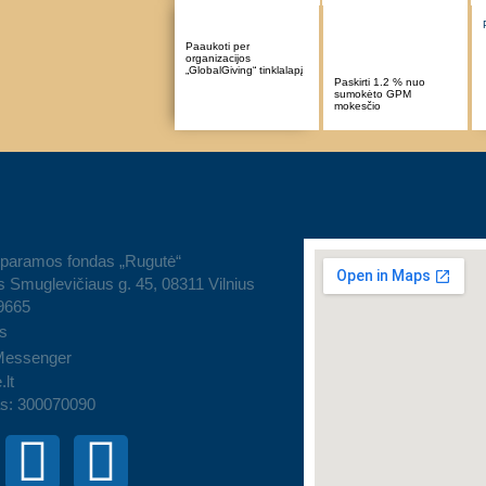
Paaukoti per
organizacijos
„GlobalGiving“ tinklalapį
Paskirti 1.2 % nuo
sumokėto GPM
mokesčio
 paramos fondas „Rugutė“
 Smuglevičiaus g. 45, 08311 Vilnius
9665
s
Messenger
.lt
s: 300070090