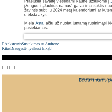
Praėjusią savaitę viešėdami Kaune užsukome į
įžengus į „Jaukius namus“ galva ima suktis nuo 
žavintis subtiliu 2024 metų kalendoriumi ar kute
drėksta akys.
Miela
Asta
, ačiū už nuolat juntamą rūpinimąsi ki
pasiekiamas.
Ankstesnis
Susitikimas su Audrone
Kitas
Draugystė, įveikusi laiką
Būdai mums p
Daug daugiau galime pada