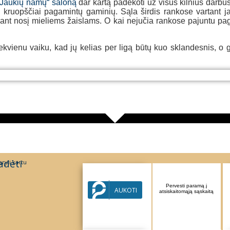
„Jaukių namų“ saloną
dar kartą padėkoti už visus kilnius darbus 
kruopščiai pagamintų gaminių. Sąla širdis rankose vartant jap
nant nosį mieliems žaislams. O kai nejučia rankose pajuntu pa
ekvienu vaiku, kad jų kelias per ligą būtų kuo sklandesnis, o 
„Jaukių namų“ salonas
„Jaukių namų“ salonas
adėti
ryti kartu
Parama per Paysera
Pervesti paramą į
AUKOTI
sistemą
atsiskaitomąją sąskaitą