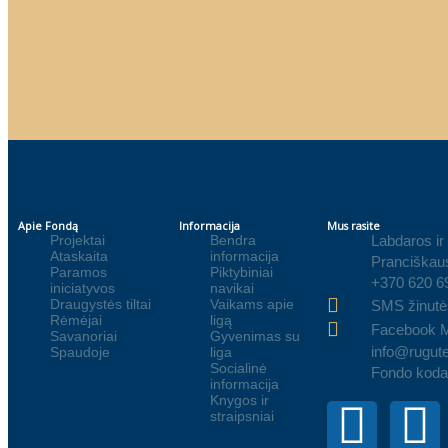
Apie Fondą
Informacija
Mus rasite
Projektai
Bendra
Labdaros ir
Ataskaita
informacija
Pranciškaus
Paramos
Piktybiniai
+370 620 6
iniciatyvos
navikai
Draugystės tiltai
Vaikams apie
SMS žinutė
Rėmėjai
ligą
Facebook 
Savanoriai
Gyvenimas su
info@rugute
Spaudoje
liga
Socialinė
Fondo koda
informacija
Knygos ir
straipsniai