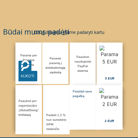
Būdai mums padėti
Daug daugiau galime padaryti kartu
Parama per
Paaukoti
Pervesti
Paysera
naudojantis
paramą į
sistemą
PayPal
atsiskaitomąją
sistema
sąskaitą
AUKOTI
5 EUR
Pasiūlyti savo
pagalbą
Paaukoti per
organizacijos
„GlobalGiving“
tinklalapį
Paskirti 1.2 %
nuo sumokėto
2 EUR
GPM
mokesčio