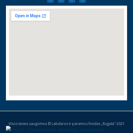
Visos teisės saugomos © Labdaros ir paramos fondas „Rugutė“ 2021