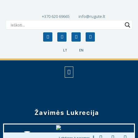
+370 620 69665
info@rugute.lt
LT
EN
Žavimės Lukrecija
Labdaros ir paramos