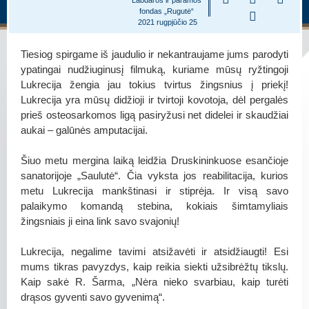
fondas „Rugutė“
2021 rugpjūčio 25
Tiesiog spirgame iš jaudulio ir nekantraujame jums parodyti
ypatingai nudžiuginusį filmuką, kuriame mūsų ryžtingoji
Lukrecija žengia jau tokius tvirtus žingsnius į priekį!
Lukrecija yra mūsų didžioji ir tvirtoji kovotoja, dėl pergalės
prieš osteosarkomos ligą pasiryžusi net didelei ir skaudžiai
aukai – galūnės amputacijai.
Šiuo metu mergina laiką leidžia Druskininkuose esančioje
sanatorijoje „Saulutė“. Čia vyksta jos reabilitacija, kurios
metu Lukrecija mankštinasi ir stiprėja. Ir visą savo
palaikymo komandą stebina, kokiais šimtamyliais
žingsniais ji eina link savo svajonių!
Lukrecija, negalime tavimi atsižavėti ir atsidžiaugti! Esi
mums tikras pavyzdys, kaip reikia siekti užsibrėžtų tikslų.
Kaip sakė R. Šarma, „Nėra nieko svarbiau, kaip turėti
drąsos gyventi savo gyvenimą“.