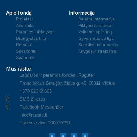
Apie Fondą
Informacija
Projektai
Bendra informacija
Ataskaita
Piktybiniai navikai
Paramos iniciatyvos
Vaikams apie ligą
Draugystės tiltai
Gyvenimas su liga
Rėmėjai
Socialinė informacija
Savanoriai
Knygos ir straipsniai
Spaudoje
Mus rasite
Labdaros ir paramos fondas „Rugutė“
Pranciškaus Smuglevičiaus g. 45, 08311 Vilnius
+370 620 69665
SMS žinutės
Facebook Messenger
info@rugute.lt
Fondo kodas: 300070090