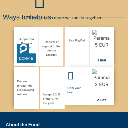
Ways to help us
There is much more we can do together
Support via
Use PayPal
Transfer of
Paysera
support to the
system
current
account
DONATE
5 EUR
Donate
through the
Offer your
GlobalGiving
help
website
Assign 1.2 %
of the GPM
2 EUR
fee paid
About the Fund