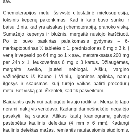
sav.
Chemoterapijos metu išsivystė citostatinė mielosupresija,
toksinis kepenų pakenkimas. Kad ir kaip buvo sunku ir
baisu, žinia, kad yra atsakas į chemoterapiją, pranoko viską.
Sumažėjo kepenys ir blužnis, mergaitė nustojo karščiuoti.
Po to buvo paskirtas palaikomasis gydymas – 6-
merkaptopurinas ½ tabletės x 1, prednizolonas 6 mg x 3 k. į
veną ir vepesid po 64 mg po 1 x sav., metotreksatas 200 mg
per 24h x 1, leukoverinas 6 mg x 3 kartus. Džiaugėmės,
mergaitė sveiko, jautėsi neblogai. Aišku, vargino
važinėjimas iš Kauno į Vilnių, ligoninės aplinka, namų
ilgesys ir skausmas, kurį turėjo vaikas patirti procedūrų
metu. Bet viską gali iškentėti, kad tik pasveiktum.
Baigiantis gydymui pablogėjo kraujo rodikliai. Mergaitė tapo
nerami, naktį vis verkdavo. Kadangi dar nešnekėjo, negalėjo
pasakyti, ką skauda. Atlikus kaulų kraniogramą galvoje
pastebėtas kaulinis defektas (4 mm x 6 mm). Kadangi
kaulinis defektas mažas, remiantis naujausiomis studijomis,