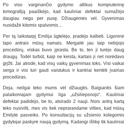
Po viso varginančio gydymo atlikus kompiuterinę
tomografiją paaiškėjo, kad kauliniai defektai sumažėjo
daugiau negu per pusę. Džiaugėmės vėl. Gyvenimas
nusidažė kitomis spalvomis…
Per tą laikotarpį Emilija ūgtelėjo, pradėjo kalbėti. Ligoninė
tapo antrais mūsų namais. Mergaitė jau taip nebijojo
procedūrų, viskas buvo įprasta. Be to, ten ji turėjo daug
draugų. Todėl turbūt, kaip ne keista, kartais ji net norėdavo
grįžti. Jai atrodė, kad visų vaikų gyvenimas toks. Visi vaikai
serga ir visi turi gauti vaistukus ir kantriai kentėti įvairias
procedūras.
Deja, neilgai teko mums vėl džiaugtis. Baigiantis šiam
palaikomajam gydymui liga „užsiliepsnojo“. Kauliniai
defektai padidėjo, be to, atsirado 2 nauji. Nors antrą kartą
teko nusivilti, mes vis tiek neprarandame vilties, kad mūsų
Emilytė pasveiks. Po konsultacijų su užsienio kolegomis
gydytojai paskyrė naują gydymą. Kadangi išlikę tik kauliniai