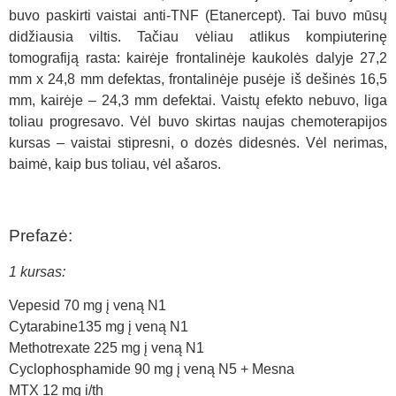
buvo paskirti vaistai anti-TNF (Etanercept). Tai buvo mūsų
didžiausia viltis. Tačiau vėliau atlikus kompiuterinę
tomografiją rasta: kairėje frontalinėje kaukolės dalyje 27,2
mm x 24,8 mm defektas, frontalinėje pusėje iš dešinės 16,5
mm, kairėje – 24,3 mm defektai. Vaistų efekto nebuvo, liga
toliau progresavo. Vėl buvo skirtas naujas chemoterapijos
kursas – vaistai stipresni, o dozės didesnės. Vėl nerimas,
baimė, kaip bus toliau, vėl ašaros.
Emilija
Emilija
Emilija
Prefazė:
1 kursas:
Vepesid 70 mg į veną N1
Cytarabine135 mg į veną N1
Methotrexate 225 mg į veną N1
Cyclophosphamide 90 mg į veną N5 + Mesna
MTX 12 mg i/th