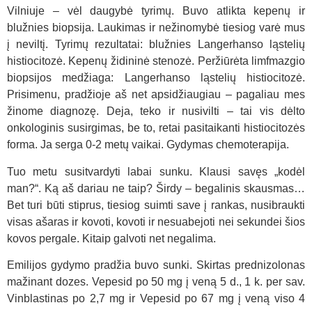
Vilniuje – vėl daugybė tyrimų. Buvo atlikta kepenų ir
blužnies biopsija. Laukimas ir nežinomybė tiesiog varė mus
į neviltį. Tyrimų rezultatai: blužnies Langerhanso ląstelių
histiocitozė. Kepenų židininė stenozė. Peržiūrėta limfmazgio
biopsijos medžiaga: Langerhanso ląstelių histiocitozė.
Prisimenu, pradžioje aš net apsidžiaugiau – pagaliau mes
žinome diagnozę. Deja, teko ir nusivilti – tai vis dėlto
onkologinis susirgimas, be to, retai pasitaikanti histiocitozės
forma. Ja serga 0-2 metų vaikai. Gydymas chemoterapija.
Tuo metu susitvardyti labai sunku. Klausi savęs „kodėl
man?“. Ką aš dariau ne taip? Širdy – begalinis skausmas…
Bet turi būti stiprus, tiesiog suimti save į rankas, nusibraukti
visas ašaras ir kovoti, kovoti ir nesuabejoti nei sekundei šios
kovos pergale. Kitaip galvoti net negalima.
Emilijos gydymo pradžia buvo sunki. Skirtas prednizolonas
mažinant dozes. Vepesid po 50 mg į veną 5 d., 1 k. per sav.
Vinblastinas po 2,7 mg ir Vepesid po 67 mg į veną viso 4