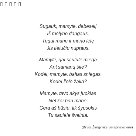
Sugauk, mamyte, debesėlį
Iš mėlyno dangaus,
Tegul mane ir mano lėlę
Jis lietučiu nupraus.
Mamyte, gal saulutė miega
Ant samanų šile?
Kodėl, mamyte, baltas sniegas.
Kodėl žolė žalia?
Mamyte, tavo akys juokias
Net kai bari mane.
Gera aš būsiu, tik šypsokis
Tu saulele švelnia.
(Birutė Žiurginaitė Sarapinavičienė)