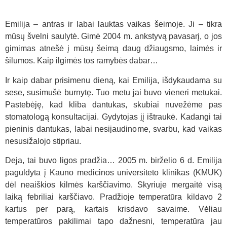
Emilija – antras ir labai lauktas vaikas šeimoje. Ji – tikra
mūsų švelni saulytė. Gimė 2004 m. ankstyvą pavasarį, o jos
gimimas atnešė į mūsų šeimą daug džiaugsmo, laimės ir
šilumos. Kaip ilgimės tos ramybės dabar…
Ir kaip dabar prisimenu dieną, kai Emilija, išdykaudama su
sese, susimušė burnytę. Tuo metu jai buvo vieneri metukai.
Pastebėję, kad kliba dantukas, skubiai nuvežėme pas
stomatologą konsultacijai. Gydytojas jį ištraukė. Kadangi tai
pieninis dantukas, labai nesijaudinome, svarbu, kad vaikas
nesusižalojo stipriau.
Deja, tai buvo ligos pradžia… 2005 m. birželio 6 d. Emilija
paguldyta į Kauno medicinos universiteto klinikas (KMUK)
dėl neaiškios kilmės karščiavimo. Skyriuje mergaitė visą
laiką febriliai karščiavo. Pradžioje temperatūra kildavo 2
kartus per parą, kartais krisdavo savaime. Vėliau
temperatūros pakilimai tapo dažnesni, temperatūra jau