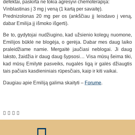
defektai, paskirta ne tokia agresyvi chemoterapija:
Vinblastinas į 3 mg į veną (1 kartą per savaitę).
Prednizolonas 20 mg per os (ankščiau jį leisdavo į veną,
dabar Emilija jį išmoko išgerti).
Be to, gydytojai nudžiugino, kad užsienio kolegų nuomone,
Emilijos būklė ne blogėja, o gerėja. Dabar mes daug laiko
praleidžiame namie. Mergaitė jaučiasi neblogai. Ji daug
laksto, žaidžia ir daug daug šypsosi… Visa mūsų šeima tiki,
kad mūsų Emilytė pasveiks, nugalės ligą ir galės džiaugtis
tais pačiais kasdieniniais rūpesčiais, kaip ir kiti vaikai.
Daugiau apie Emiliją galima skaityti –
Forume
.
Emilija
Emilija