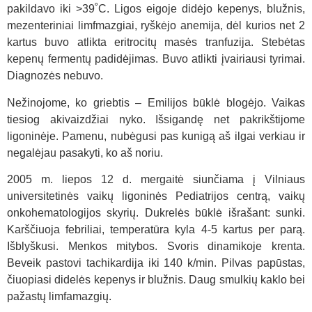
pakildavo iki >39˚C. Ligos eigoje didėjo kepenys, blužnis,
mezenteriniai limfmazgiai, ryškėjo anemija, dėl kurios net 2
kartus buvo atlikta eritrocitų masės tranfuzija. Stebėtas
kepenų fermentų padidėjimas. Buvo atlikti įvairiausi tyrimai.
Diagnozės nebuvo.
Nežinojome, ko griebtis – Emilijos būklė blogėjo. Vaikas
tiesiog akivaizdžiai nyko. Išsigandę net pakrikštijome
ligoninėje. Pamenu, nubėgusi pas kunigą aš ilgai verkiau ir
negalėjau pasakyti, ko aš noriu.
2005 m. liepos 12 d. mergaitė siunčiama į Vilniaus
universitetinės vaikų ligoninės Pediatrijos centrą, vaikų
onkohematologijos skyrių. Dukrelės būklė išrašant: sunki.
Karščiuoja febriliai, temperatūra kyla 4-5 kartus per parą.
Išblyškusi. Menkos mitybos. Svoris dinamikoje krenta.
Beveik pastovi tachikardija iki 140 k/min. Pilvas papūstas,
čiuopiasi didelės kepenys ir blužnis. Daug smulkių kaklo bei
pažastų limfamazgių.