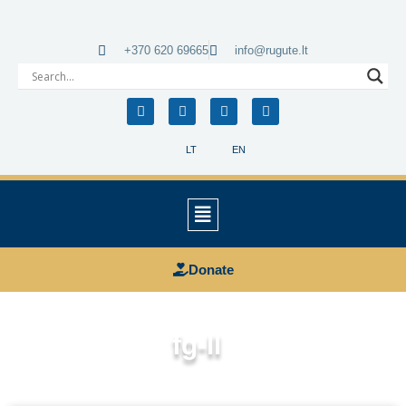
+370 620 69665
info@rugute.lt
LT
EN
Donate
fg-ll