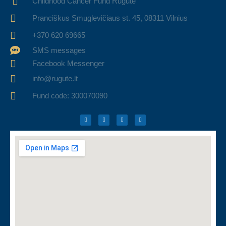
Childhood Cancer Fund Rugutė
Pranciškus Smuglevičiaus st. 45, 08311 Vilnius
+370 620 69665
SMS messages
Facebook Messenger
info@rugute.lt
Fund code: 300070090