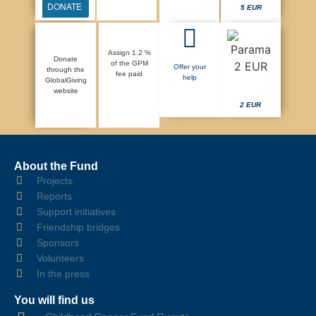
DONATE
5 EUR
Assign 1.2 %
Donate
of the GPM
Offer your
through the
fee paid
help
GlobalGiving
website
2 EUR
About the Fund
Projects
Reports
Support initiatives
Friendship bridges
Sponsors
Volunteers
In the press
You will find us