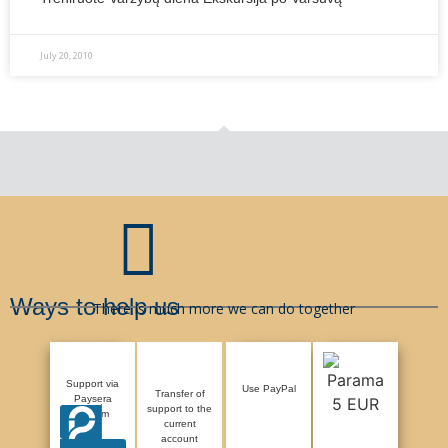
July 20, 2010
Ways to help us
There is much more we can do together
Support via
Use PayPal
Transfer of
Paysera
support to the
system
current
account