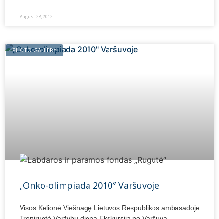
August 28, 2012
PHOTO GALLERY
„Onko-olimpiada 2010″ Varšuvoje
Visos Kelionė Viešnagę Lietuvos Respublikos ambasadoje
Treniruotė Varžybų diena Ekskursija po Varšuvą