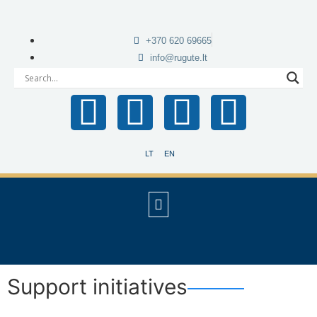
+370 620 69665
info@rugute.lt
LT
EN
Support initiatives