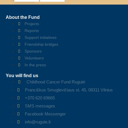
About the Fund
Projects
Reports
Support initiatives
Friendship bridges
Sponsors
Volunteers
In the press
You will find us
Childhood Cancer Fund Rugutė
Pranciškus Smuglevičiaus st. 45, 08311 Vilnius
+370 620 69665
SMS messages
Facebook Messenger
info@rugute.lt