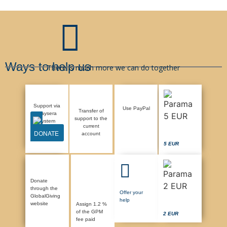
Ways to help us
There is much more we can do together
Support via
Use PayPal
Transfer of
Paysera
support to the
system
current
DONATE
account
5 EUR
Donate
through the
Offer your
GlobalGiving
help
website
Assign 1.2 %
of the GPM
2 EUR
fee paid