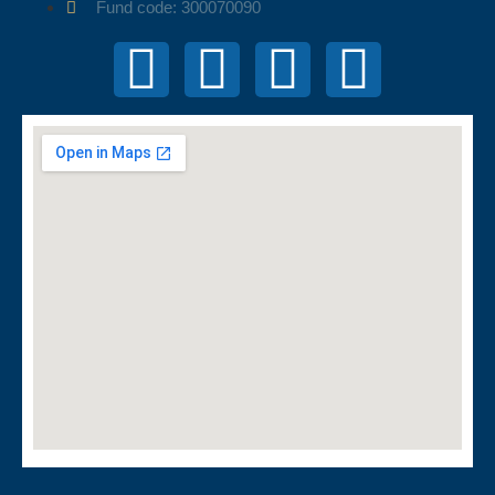
Fund code: 300070090