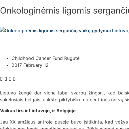
Onkologinėmis ligomis serganči
Childhood Cancer Fund Rugutė
2017 February 12
Lietuva žengė dar vieną labai svarbų žingsnį, kad baisi
sukėlusiais belgais, aukšto piktybiškumo centrinės nervų s
Vaikus tirs ir Lietuvoje, ir Belgijoje
Jau XX amžiaus antroje pusėje buvo įsitikinta, kad vėžys 
efektyvumą lemia genetinės mutacijos. Priklausomai nuo mo