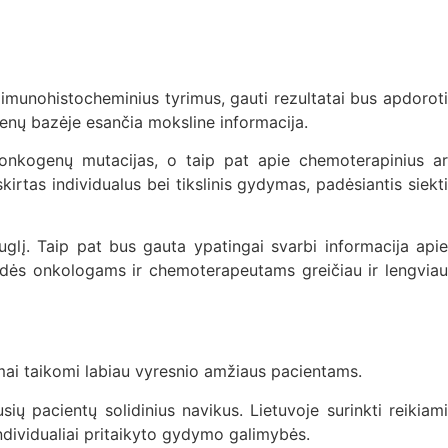
ir imunohistocheminius tyrimus, gauti rezultatai bus apdoroti
omenų bazėje esančia moksline informacija.
, onkogenų mutacijas, o taip pat apie chemoterapinius ar
kirtas individualus bei tikslinis gydymas, padėsiantis siekti
uglį. Taip pat bus gauta ypatingai svarbi informacija apie
 padės onkologams ir chemoterapeutams greičiau ir lengviau
rimai taikomi labiau vyresnio amžiaus pacientams.
sių pacientų solidinius navikus. Lietuvoje surinkti reikiami
 individualiai pritaikyto gydymo galimybės.