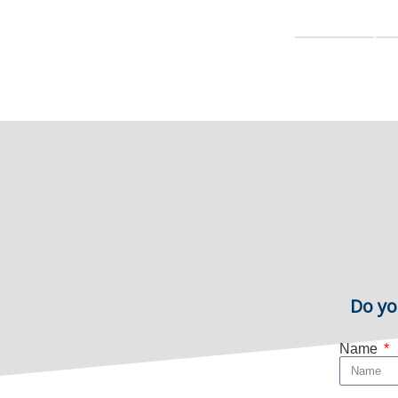
Do yo
Name