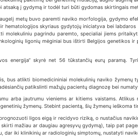
bei atsaką į gydymą ir todėl turi būti gydomas skirtingais me
augelį metų buvo paremti naviko morfologija, gydymo efekty
 ir hematologijos skyriaus gydytojų iniciatyva bei labdaro
ti molekuliniu pagrindu paremto, specialiai jiems pritaik
ologinių ligonių mėginiai bus ištirti Belgijos genetikos ir 
uvos energija“ skyrė net 56 tūkstančių eurų paramą. Tyr
, bus atlikti biomedicininiai molekulinių naviko žymenų t
dėsiančių patikslinti mažųjų pacientų diagnozę bei numatyt
umu arba jautrumu vieniems ar kitiems vaistams. Atlikus 
ių genetinių žymenų. Stebint pacientą, šių žymenų ieškoma ti
au prognozuoti ligos eigą ir recidyvo riziką, o nustačius navi
s, skirti mažiau ar daugiau agresyvų gydymą), taip pat pag
dar iki klinikinių ar radiologinių simptomų, nustatyti navik