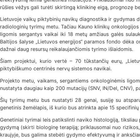
rūšies vėžys gali turėti skirtingą klinikinę eigą, prognozę 
Lietuvoje vaikų piktybinių navikų diagnostika ir gydymas d
radiologinių tyrimų metu. Tačiau Kauno klinikų onkologijos
ligomis sergantys vaikai iki 18 metų amžiaus galės sulauk
Baltijos šalyse „Lietuvos energijos“ paramos fondo dėka onk
dažnai daug resursų reikalaujančiomis tyrimo išlaidomis.
Šiam projektui, kurio vertė – 70 tūkstančių eurų, „Liet
piktybiškumo centrinės nervų sistemos navikai.
Projekto metu, vaikams, sergantiems onkologinėmis ligomis
nustatyta daugiau kaip 200 mutacijų (SNV, IN/Del, CNV), pa
Šių tyrimų metu bus nustatyti 28 genai, susiję su atspar
genetinis žemėlapis, iš kurio bus atrinkta apie 15 specifin
Genetiniai tyrimai leis patikslinti naviko histologiją, tiksli
gydymą (skirti biologinę terapiją; priklausomai nuo riziko
kraujyje, bus galima stebėti gydymo efektyvumą ir anksčiau, 