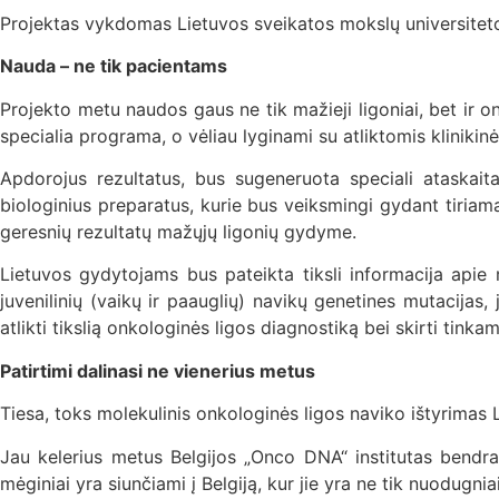
Projektas vykdomas Lietuvos sveikatos mokslų universiteto 
Nauda – ne tik pacientams
Projekto metu naudos gaus ne tik mažieji ligoniai, bet ir on
specialia programa, o vėliau lyginami su atliktomis kliniki
Apdorojus rezultatus, bus sugeneruota speciali ataskait
biologinius preparatus, kurie bus veiksmingi gydant tiriamą 
geresnių rezultatų mažųjų ligonių gydyme.
Lietuvos gydytojams bus pateikta tiksli informacija apie m
juvenilinių (vaikų ir paauglių) navikų genetines mutacijas
atlikti tikslią onkologinės ligos diagnostiką bei skirti tink
Patirtimi dalinasi ne vienerius metus
Tiesa, toks molekulinis onkologinės ligos naviko ištyrimas 
Jau kelerius metus Belgijos „Onco DNA“ institutas bendradar
mėginiai yra siunčiami į Belgiją, kur jie yra ne tik nuodugn