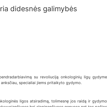
eria didesnės galimybės
bendradarbiavimą su revoliuciją onkologinių ligų gydyme
 anksčiau, specialiai jiems pritaikyto gydymo.
nkologinės ligos atsiradimą, tolimesnę jos raidą ir gydymo
aktyvuojančiuose bei slopinančiuose genuose net tos pačios