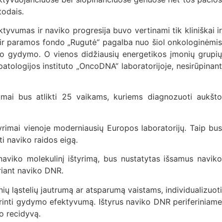
todais.
vumas ir naviko progresija buvo vertinami tik kliniškai ir
s ir paramos fondo „Rugutė“ pagalba nuo šiol onkologinėmis
yto gydymo. O vienos didžiausių energetikos įmonių grupių
patologijos instituto „OncoDNA“ laboratorijoje, nesirūpinant
imai bus atlikti 25 vaikams, kuriems diagnozuoti aukšto
yrimai vienoje moderniausių Europos laboratorijų. Taip bus
i naviko raidos eigą.
naviko molekulinį ištyrimą, bus nustatytas išsamus naviko
riant naviko DNR.
kinių ląstelių jautrumą ar atsparumą vaistams, individualizuoti
erinti gydymo efektyvumą. Ištyrus naviko DNR periferiniame
o recidyvą.