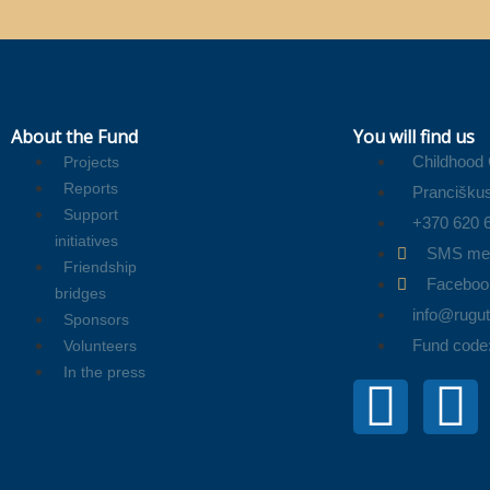
About the Fund
You will find us
Childhood
Projects
Reports
Pranciškus
Support
+370 620 
initiatives
SMS me
Friendship
Faceboo
bridges
info@rugute
Sponsors
Fund code
Volunteers
In the press