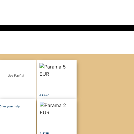
Use PayPal
5 EUR
Offer your help
2 EUR