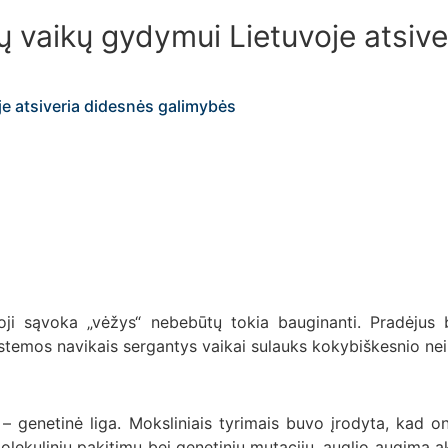
ų vaikų gydymui Lietuvoje atsiv
oji sąvoka „vėžys“ nebebūtų tokia bauginanti. Pradėjus 
istemos navikais sergantys vaikai sulauks kokybiškesnio nei
– genetinė liga. Moksliniais tyrimais buvo įrodyta, kad o
lekulinių pakitimų bei genetinių mutacijų, auglio augimą 