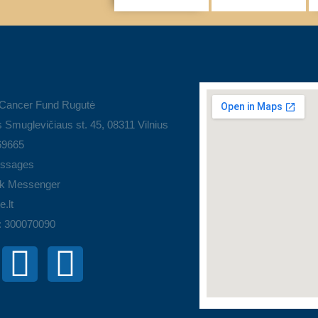
 Cancer Fund Rugutė
 Smuglevičiaus st. 45, 08311 Vilnius
69665
ssages
k Messenger
.lt
: 300070090