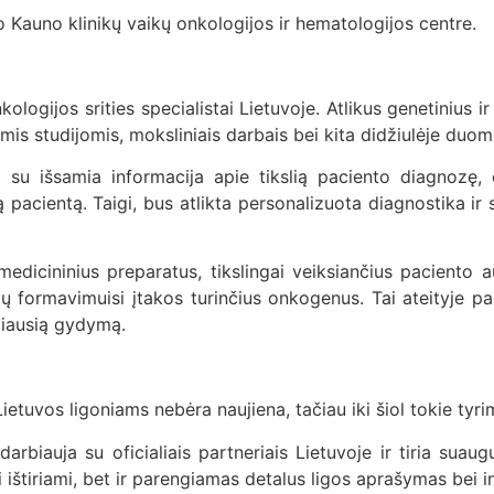
Kauno klinikų vaikų onkologijos ir hematologijos centre.
kologijos srities specialistai Lietuvoje. Atlikus genetinius 
nėmis studijomis, moksliniais darbais bei kita didžiulėje du
a su išsamia informacija apie tikslią paciento diagnozę
pacientą. Taigi, bus atlikta personalizuota diagnostika ir s
edicininius preparatus, tikslingai veiksiančius paciento a
, jų formavimuisi įtakos turinčius onkogenus. Tai ateityje
amiausią gydymą.
Lietuvos ligoniams nebėra naujiena, tačiau iki šiol tokie ty
biauja su oficialiais partneriais Lietuvoje ir tiria suaugu
iai ištiriami, bet ir parengiamas detalus ligos aprašymas bei