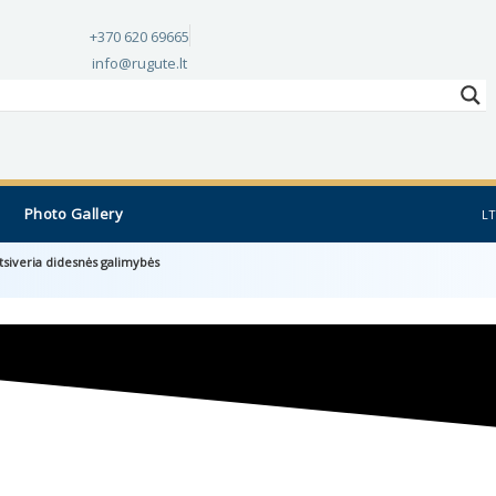
+370 620 69665
info@rugute.lt
Photo Gallery
LT
tsiveria didesnės galimybės