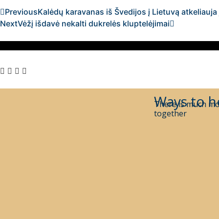
Previous
Kalėdų karavanas iš Švedijos į Lietuvą atkeliauja
Next
Vėžį išdavė nekalti dukrelės kluptelėjimai
Ways to h
There is much mo
together