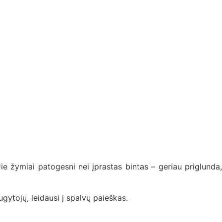
. Jie žymiai patogesni nei įprastas bintas – geriau priglunda,
ytojų, leidausi į spalvų paieškas.