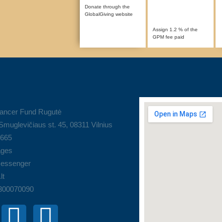
Donate through the
GlobalGiving website
Assign 1.2 % of the
GPM fee paid
ancer Fund Rugutė
muglevičiaus st. 45, 08311 Vilnius
9665
ges
essenger
lt
 300070090