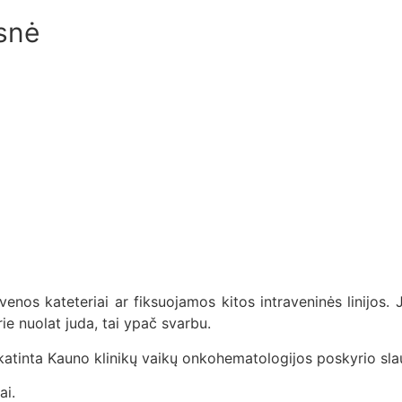
snė
ės venos kateteriai ar fiksuojamos kitos intraveninės linijos
ie nuolat juda, tai ypač svarbu.
atinta Kauno klinikų vaikų onkohematologijos poskyrio slaug
ai.