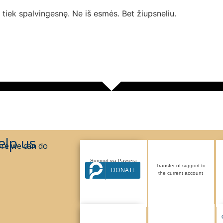
 tiek spalvingesnę. Ne iš esmės. Bet žiupsneliu.
elp us
re we can do
Support via Paysera
Transfer of support to
system
DONATE
the current account