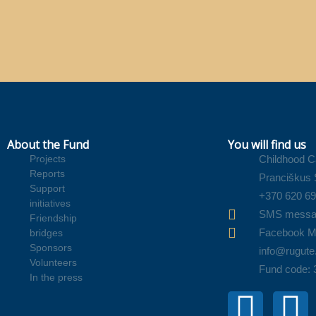
About the Fund
You will find us
Projects
Childhood C
Reports
Pranciškus S
Support
+370 620 6
initiatives
SMS messa
Friendship
Facebook M
bridges
Sponsors
info@rugute.
Volunteers
Fund code:
In the press