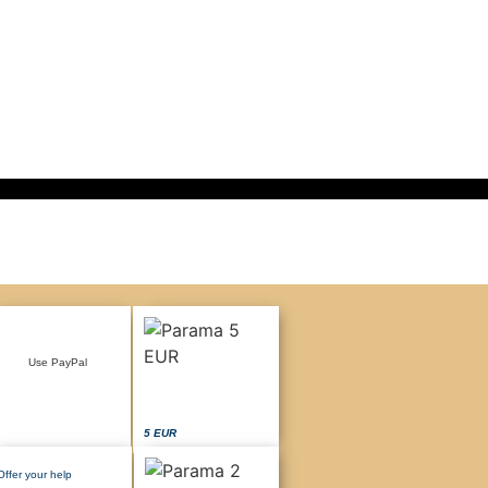
Use PayPal
5 EUR
Offer your help