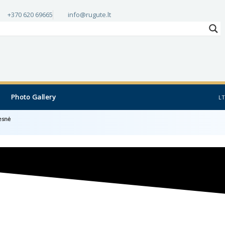
+370 620 69665
info@rugute.lt
Photo Gallery
LT
esnė