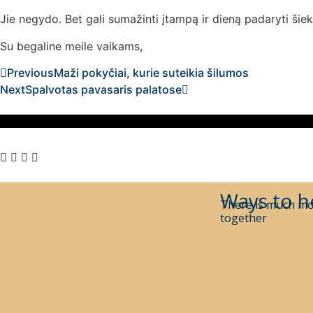
Jie negydo. Bet gali sumažinti įtampą ir dieną padaryti šiek
Su begaline meile vaikams,
Previous
Maži pokyčiai, kurie suteikia šilumos
Next
Spalvotas pavasaris palatose
Ways to h
There is much mo
together