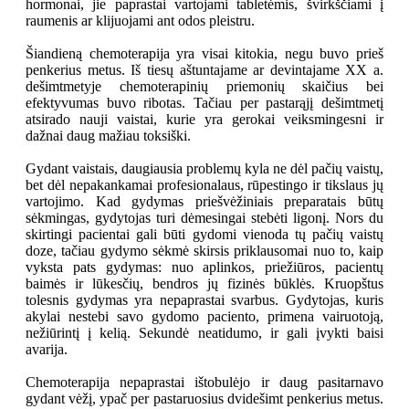
hormonai, jie paprastai vartojami tabletėmis, švirkščiami į
raumenis ar klijuojami ant odos pleistru.
Šiandieną chemoterapija yra visai kitokia, negu buvo prieš
penkerius metus. Iš tiesų aštuntajame ar devintajame XX a.
dešimtmetyje chemoterapinių priemonių skaičius bei
efektyvumas buvo ribotas. Tačiau per pastarąjį dešimtmetį
atsirado nauji vaistai, kurie yra gerokai veiksmingesni ir
dažnai daug mažiau toksiški.
Gydant vaistais, daugiausia problemų kyla ne dėl pačių vaistų,
bet dėl nepakankamai profesionalaus, rūpestingo ir tikslaus jų
vartojimo. Kad gydymas priešvėžiniais preparatais būtų
sėkmingas, gydytojas turi dėmesingai stebėti ligonį. Nors du
skirtingi pacientai gali būti gydomi vienoda tų pačių vaistų
doze, tačiau gydymo sėkmė skirsis priklausomai nuo to, kaip
vyksta pats gydymas: nuo aplinkos, priežiūros, pacientų
baimės ir lūkesčių, bendros jų fizinės būklės. Kruopštus
tolesnis gydymas yra nepaprastai svarbus. Gydytojas, kuris
akylai nestebi savo gydomo paciento, primena vairuotoją,
nežiūrintį į kelią. Sekundė neatidumo, ir gali įvykti baisi
avarija.
Chemoterapija nepaprastai ištobulėjo ir daug pasitarnavo
gydant vėžį, ypač per pastaruosius dvidešimt penkerius metus.