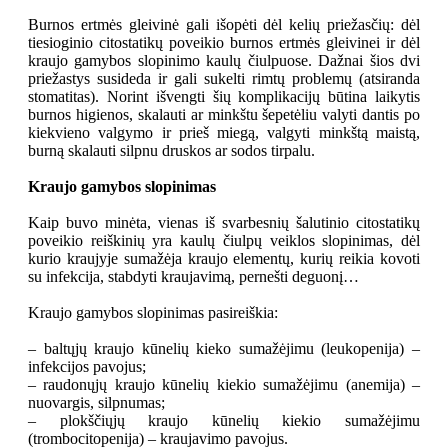
Burnos ertmės gleivinė gali išopėti dėl kelių priežasčių: dėl
tiesioginio citostatikų poveikio burnos ertmės gleivinei ir dėl
kraujo gamybos slopinimo kaulų čiulpuose. Dažnai šios dvi
priežastys susideda ir gali sukelti rimtų problemų (atsiranda
stomatitas). Norint išvengti šių komplikacijų būtina laikytis
burnos higienos, skalauti ar minkštu šepetėliu valyti dantis po
kiekvieno valgymo ir prieš miegą, valgyti minkštą maistą,
burną skalauti silpnu druskos ar sodos tirpalu.
Kraujo gamybos slopinimas
Kaip buvo minėta, vienas iš svarbesnių šalutinio citostatikų
poveikio reiškinių yra kaulų čiulpų veiklos slopinimas, dėl
kurio kraujyje sumažėja kraujo elementų, kurių reikia kovoti
su infekcija, stabdyti kraujavimą, pernešti deguonį…
Kraujo gamybos slopinimas pasireiškia:
– baltųjų kraujo kūnelių kieko sumažėjimu (leukopenija) –
infekcijos pavojus;
– raudonųjų kraujo kūnelių kiekio sumažėjimu (anemija) –
nuovargis, silpnumas;
– plokščiųjų kraujo kūnelių kiekio sumažėjimu
(trombocitopenija) – kraujavimo pavojus.