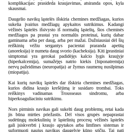
komplikacijas: prasideda kraujavimas, atsiranda opos, kyla
skausmai.
Daugelio navikų ląstelės išskiria chemines medžiagas, kurios
sukelia įvairius medžiagų apykaitos sutrikimus. Kadangi
vėžinės ląstelės išsivysto iš normalių ląstelių, šios cheminės
medžiagos pa­ prastai yra normalūs proteinai, kurių dabar
gaminama arba per daug, arba per mažai. Dažniausiai dėl šių
reiškinių vėžiu sergantys pacientai praranda apetitą
(anoreksija) ir numeta daug svorio (kacheksija). Kiti įprastiniai
simptomai yra gerokai padidėjęs kalcio lygis kraujyje
(hiperkalcemija), sumažėjęs natrio kiekis {hiponatremija)
nervų pažeidimas (neuropatija) ar žymus raumenų nusilpimas
(miopatija).
Kai kurių navikų ląstelės dar išskiria chemines medžiagas,
kurios didina kraujo krešėjimą ir susidaro trombai. Toks
reiškinys vadinamas Trousseaus sindromu, arba
hiperkoaguliaciniu sutrikimu.
Nors pirminis navikas gali sukelti daug problemų, retai kada
jis būna mirties priežastis. Dėl visos grupės nepaprastai
sudėtingų molekulinių ir ląstelinių procesų vėžinės ląstelės
gali įsiskverbti į kraujo apytakos arba limfines sistemas ir
suformuoti naujus navikus daugelyje kūno sričių. Tai pati