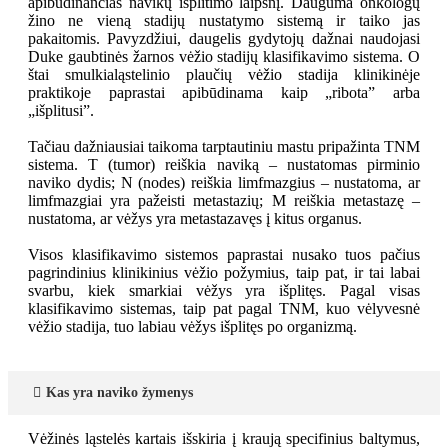
apibūdinančias navikų išplitimo laipsnį. Dauguma onkologų
žino ne vieną stadijų nustatymo sistemą ir taiko jas
pakaitomis. Pavyzdžiui, daugelis gydytojų dažnai naudojasi
Duke gaubtinės žarnos vėžio stadijų klasifikavimo sistema. O
štai smulkialąstelinio plaučių vėžio stadija klinikinėje
praktikoje paprastai apibūdinama kaip „ribota” arba
„išplitusi”.
Tačiau dažniausiai taikoma tarptautiniu mastu pripažinta TNM
sistema. T (tumor) reiškia naviką – nustatomas pirminio
naviko dydis; N (nodes) reiškia limfmazgius – nustatoma, ar
limfmazgiai yra pažeisti metastazių; M reiškia metastazę –
nustatoma, ar vėžys yra metastazavęs į kitus organus.
Visos klasifikavimo sistemos paprastai nusako tuos pačius
pagrindinius klinikinius vėžio požymius, taip pat, ir tai labai
svarbu, kiek smarkiai vėžys yra išplitęs. Pagal visas
klasifikavimo sistemas, taip pat pagal TNM, kuo vėlyvesnė
vėžio stadija, tuo labiau vėžys išplitęs po organizmą.
Kas yra naviko žymenys
Vėžinės ląstelės kartais išskiria į kraują specifinius baltymus,