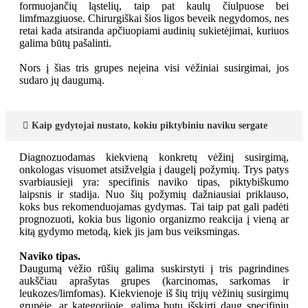
formuojančių ląstelių, taip pat kaulų čiulpuose bei
limfmazgiuose. Chirurgiškai šios ligos beveik negydomos, nes
retai kada atsiranda apčiuopiami audinių sukietėjimai, kuriuos
galima būtų pašalinti.
Nors į šias tris grupes neįeina visi vėžiniai susirgimai, jos
sudaro jų daugumą.
Kaip gydytojai nustato, kokiu piktybiniu naviku sergate
Diagnozuodamas kiekvieną konkretų vėžinį susirgimą,
onkologas visuomet atsižvelgia į daugelį požymių. Trys patys
svarbiausieji yra: specifinis naviko tipas, piktybiškumo
laipsnis ir stadija. Nuo šių požymių dažniausiai priklauso,
koks bus rekomenduojamas gydymas. Tai taip pat gali padėti
prognozuoti, kokia bus ligonio organizmo reakcija į vieną ar
kitą gydymo metodą, kiek jis jam bus veiksmingas.
Naviko tipas.
Daugumą vėžio rūšių galima suskirstyti į tris pagrindines
aukščiau aprašytas grupes (karcinomas, sarkomas ir
leukozes/limfomas). Kiekvienoje iš šių trijų vėžinių susirgimų
grupėje, ar kategorijoje, galima butų išskirti daug specifinių