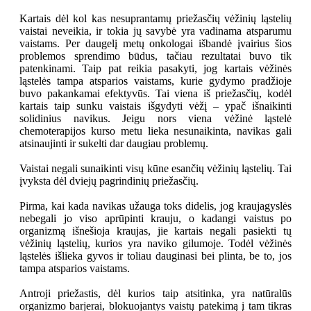
Kartais dėl kol kas nesuprantamų priežasčių vėžinių ląstelių
vaistai neveikia, ir tokia jų savybė yra vadinama atsparumu
vaistams. Per daugelį metų onkologai išbandė įvairius šios
problemos sprendimo būdus, tačiau rezultatai buvo tik
patenkinami. Taip pat reikia pasakyti, jog kartais vėžinės
ląstelės tampa atsparios vaistams, kurie gydymo pradžioje
buvo pakankamai efektyvūs. Tai viena iš priežasčių, kodėl
kartais taip sunku vaistais išgydyti vėžį – ypač išnaikinti
solidinius navikus. Jeigu nors viena vėžinė ląstelė
chemoterapijos kurso metu lieka nesunaikinta, navikas gali
atsinaujinti ir sukelti dar daugiau problemų.
Vaistai negali sunaikinti visų kūne esančių vėžinių ląstelių. Tai
įvyksta dėl dviejų pagrindinių priežasčių.
Pirma, kai kada navikas užauga toks didelis, jog kraujagyslės
nebegali jo viso aprūpinti krauju, o kadangi vaistus po
organizmą išnešioja kraujas, jie kartais negali pasiekti tų
vėžinių ląstelių, kurios yra naviko gilumoje. Todėl vėžinės
ląstelės išlieka gyvos ir toliau dauginasi bei plinta, be to, jos
tampa atsparios vaistams.
Antroji priežastis, dėl kurios taip atsitinka, yra natūralūs
organizmo barjerai, blokuojantys vaistų patekimą į tam tikras