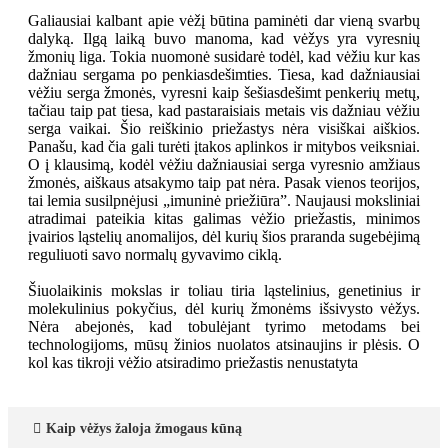
Galiausiai kalbant apie vėžį būtina paminėti dar vieną svarbų
dalyką. Ilgą laiką buvo manoma, kad vėžys yra vyresnių
žmonių liga. Tokia nuomonė susidarė todėl, kad vėžiu kur kas
dažniau sergama po penkiasdešimties. Tiesa, kad dažniausiai
vėžiu serga žmonės, vyresni kaip šešiasdešimt penkerių metų,
tačiau taip pat tiesa, kad pastaraisiais metais vis dažniau vėžiu
serga vaikai. Šio reiškinio priežastys nėra visiškai aiškios.
Panašu, kad čia gali turėti įtakos aplinkos ir mitybos veiksniai.
O į klausimą, kodėl vėžiu dažniausiai serga vyresnio amžiaus
žmonės, aiškaus atsakymo taip pat nėra. Pasak vienos teorijos,
tai lemia susilpnėjusi „imuninė priežiūra”. Naujausi moksliniai
atradimai pateikia kitas galimas vėžio priežastis, minimos
įvairios ląstelių anomalijos, dėl kurių šios praranda sugebėjimą
reguliuoti savo normalų gyvavimo ciklą.
Šiuolaikinis mokslas ir toliau tiria ląstelinius, genetinius ir
molekulinius pokyčius, dėl kurių žmonėms išsivysto vėžys.
Nėra abejonės, kad tobulėjant tyrimo metodams bei
technologijoms, mūsų žinios nuolatos atsinaujins ir plėsis. O
kol kas tikroji vėžio atsiradimo priežastis nenustatyta
Kaip vėžys žaloja žmogaus kūną