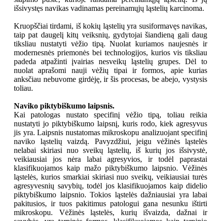
išsivystęs navikas vadinamas pereinamųjų ląstelių karcinoma.
Kruopščiai tirdami, iš kokių ląstelių yra susiformavęs navikas,
taip pat daugelį kitų veiksnių, gydytojai šiandieną gali daug
tiksliau nustatyti vėžio tipą. Nuolat kuriamos naujesnės ir
modernesnės priemonės bei technologijos, kurios vis tiksliau
padeda atpažinti įvairias nesveikų ląstelių grupes. Dėl to
nuolat aprašomi nauji vėžių tipai ir formos, apie kurias
anksčiau nebuvome girdėję, ir šis procesas, be abejo, vystysis
toliau.
Naviko piktybiškumo laipsnis.
Kai patologas nustato specifinį vėžio tipą, toliau reikia
nustatyti jo piktybiškumo laipsnį, kuris rodo, kiek agresyvus
jis yra. Laipsnis nustatomas mikroskopu analizuojant specifinį
naviko ląstelių vaizdą. Pavyzdžiui, jeigu vėžinės ląstelės
nelabai skiriasi nuo sveikų ląstelių, iš kurių jos išsivystė,
veikiausiai jos nėra labai agresyvios, ir todėl paprastai
klasifikuojamos kaip mažo piktybiškumo laipsnio. Vėžinės
ląstelės, kurios smarkiai skiriasi nuo sveikų, veikiausiai turės
agresyvesnių savybių, todėl jos klasifikuojamos kaip didelio
piktybiškumo laipsnio. Tokios ląstelės dažniausiai yra labai
pakitusios, ir tuos pakitimus patologui gana nesunku ištirti
mikroskopu. Vėžinės ląstelės, kurių išvaizda, dažnai ir