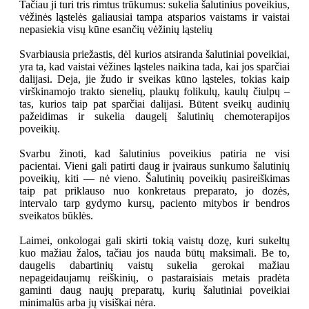
Tačiau ji turi tris rimtus trūkumus: sukelia šalutinius poveikius,
vėžinės ląstelės galiausiai tampa atsparios vaistams ir vaistai
nepasiekia visų kūne esančių vėžinių ląstelių
Svarbiausia priežastis, dėl kurios atsiranda šalutiniai poveikiai,
yra ta, kad vaistai vėžines ląsteles naikina tada, kai jos sparčiai
dalijasi. Deja, jie žudo ir sveikas kūno ląsteles, tokias kaip
virškinamojo trakto sienelių, plaukų folikulų, kaulų čiulpų –
tas, kurios taip pat sparčiai dalijasi. Būtent sveikų audinių
pažeidimas ir sukelia daugelį šalutinių chemoterapijos
poveikių.
Svarbu žinoti, kad šalutinius poveikius patiria ne visi
pacientai. Vieni gali patirti daug ir įvairaus sunkumo šalutinių
poveikių, kiti — nė vieno. Šalutinių poveikių pasireiškimas
taip pat priklauso nuo konkretaus preparato, jo dozės,
intervalo tarp gydymo kursų, paciento mitybos ir bendros
sveikatos būklės.
Laimei, onkologai gali skirti tokią vaistų dozę, kuri sukeltų
kuo mažiau žalos, tačiau jos nauda būtų maksimali. Be to,
daugelis dabartinių vaistų sukelia gerokai mažiau
nepageidaujamų reiškinių, o pastaraisiais metais pradėta
gaminti daug naujų preparatų, kurių šalutiniai poveikiai
minimalūs arba jų visiškai nėra.