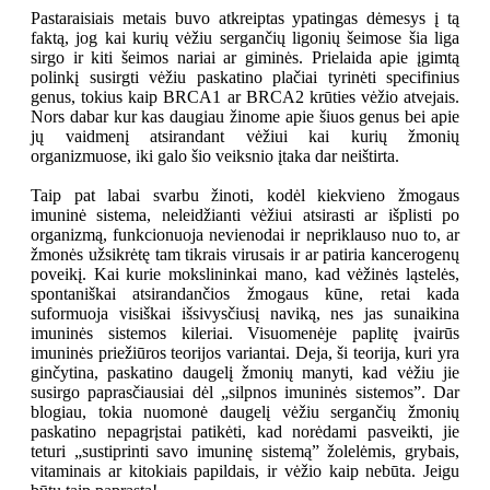
Pastaraisiais metais buvo atkreiptas ypatingas dėmesys į tą
faktą, jog kai kurių vėžiu sergančių ligonių šeimose šia liga
sirgo ir kiti šeimos nariai ar giminės. Prielaida apie įgimtą
polinkį susirgti vėžiu paskatino plačiai tyrinėti specifinius
genus, tokius kaip BRCA1 ar BRCA2 krūties vėžio atvejais.
Nors dabar kur kas daugiau žinome apie šiuos genus bei apie
jų vaidmenį atsirandant vėžiui kai kurių žmonių
organizmuose, iki galo šio veiksnio įtaka dar neištirta.
Taip pat labai svarbu žinoti, kodėl kiekvieno žmogaus
imuninė sistema, neleidžianti vėžiui atsirasti ar išplisti po
organizmą, funkcionuoja nevienodai ir nepriklauso nuo to, ar
žmonės užsikrėtę tam tikrais virusais ir ar patiria kancerogenų
poveikį. Kai kurie mokslininkai mano, kad vėžinės ląstelės,
spontaniškai atsirandančios žmogaus kūne, retai kada
suformuoja visiškai išsivysčiusį naviką, nes jas sunaikina
imuninės sistemos kileriai. Visuomenėje paplitę įvairūs
imuninės priežiūros teorijos variantai. Deja, ši teorija, kuri yra
ginčytina, paskatino daugelį žmonių manyti, kad vėžiu jie
susirgo paprasčiausiai dėl „silpnos imuninės sistemos”. Dar
blogiau, tokia nuomonė daugelį vėžiu sergančių žmonių
paskatino nepagrįstai patikėti, kad norėdami pasveikti, jie
teturi „sustiprinti savo imuninę sistemą” žolelėmis, grybais,
vitaminais ar kitokiais papildais, ir vėžio kaip nebūta. Jeigu