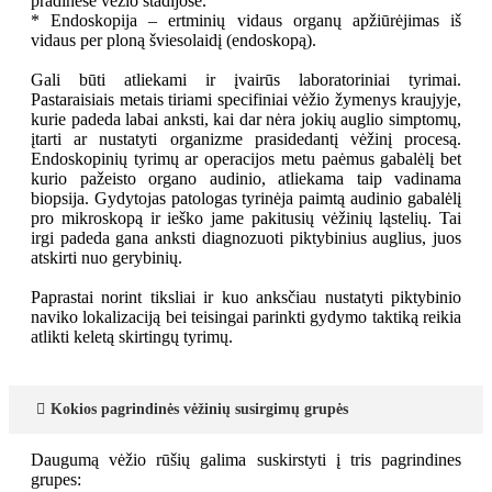
pradinėse vėžio stadijose.
* Endoskopija – ertminių vidaus organų apžiūrėjimas iš
vidaus per ploną šviesolaidį (endoskopą).
Gali būti atliekami ir įvairūs laboratoriniai tyrimai.
Pastaraisiais metais tiriami specifiniai vėžio žymenys kraujyje,
kurie padeda labai anksti, kai dar nėra jokių auglio simptomų,
įtarti ar nustatyti organizme prasidedantį vėžinį procesą.
Endoskopinių tyrimų ar operacijos metu paėmus gabalėlį bet
kurio pažeisto organo audinio, atliekama taip vadinama
biopsija. Gydytojas patologas tyrinėja paimtą audinio gabalėlį
pro mikroskopą ir ieško jame pakitusių vėžinių ląstelių. Tai
irgi padeda gana anksti diagnozuoti piktybinius auglius, juos
atskirti nuo gerybinių.
Paprastai norint tiksliai ir kuo anksčiau nustatyti piktybinio
naviko lokalizaciją bei teisingai parinkti gydymo taktiką reikia
atlikti keletą skirtingų tyrimų.
Kokios pagrindinės vėžinių susirgimų grupės
Daugumą vėžio rūšių galima suskirstyti į tris pagrindines
grupes: