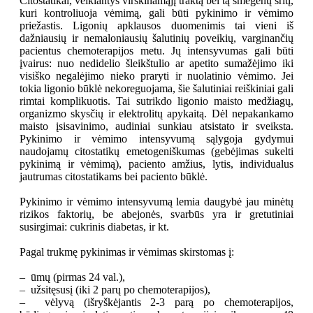
Citostatikai, veikiantys virškinamąjį traktą bei tą smegenų sritį,
kuri kontroliuoja vėmimą, gali būti pykinimo ir vėmimo
priežastis. Ligonių apklausos duomenimis tai vieni iš
dažniausių ir nemaloniausių šalutinių poveikių, varginančių
pacientus chemoterapijos metu. Jų intensyvumas gali būti
įvairus: nuo nedidelio šleikštulio ar apetito sumažėjimo iki
visiško negalėjimo nieko praryti ir nuolatinio vėmimo. Jei
tokia ligonio būklė nekoreguojama, šie šalutiniai reiškiniai gali
rimtai komplikuotis. Tai sutrikdo ligonio maisto medžiagų,
organizmo skysčių ir elektrolitų apykaitą. Dėl nepakankamo
maisto įsisavinimo, audiniai sunkiau atsistato ir sveiksta.
Pykinimo ir vėmimo intensyvumą sąlygoja gydymui
naudojamų citostatikų emetogeniškumas (gebėjimas sukelti
pykinimą ir vėmimą), paciento amžius, lytis, individualus
jautrumas citostatikams bei paciento būklė.
Pykinimo ir vėmimo intensyvumą lemia daugybė jau minėtų
rizikos faktorių, be abejonės, svarbūs yra ir gretutiniai
susirgimai: cukrinis diabetas, ir kt.
Pagal trukmę pykinimas ir vėmimas skirstomas į:
– ūmų (pirmas 24 val.),
– užsitęsusį (iki 2 parų po chemoterapijos),
– vėlyvą (išryškėjantis 2-3 parą po chemoterapijos,