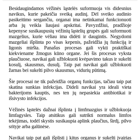
Besidaugindamos vėžinės ląstelės suformuoja vis didesnius
navikus, kurie pakeičia sveiką audinį. Dėl sveiko audinio
pasikeitimo sergančiu, organai ima netinkamai funkcionuoti
arba jų veikla liaujasi apskritai. Pavyzdžiui, pradžioje
kepenyse susikaupusių vėžinių ląstelių grupės gali suformuoti
mazgelius, kurie vėliau ima didėti ir daugintis. Negydomi
mazgeliai išplinta po visas kepenis, pažeidžia jų funkciją ir
ligonis miršta. Panašus procesas gali vykti praktiškai
kiekviename žmogus kūno organe. Jei šis procesas vyksta
plaučiuose, navikai gali užblokuoti kvėpavimo takus ir sukelti
kosulį, skausmus, dusulį. Taip pat navikai gali užblokuoti
žarnas bei sukelti pilvo skausmus, vidurių pūtimą.
Šie procesai ne tik pažeidžia organų funkcijas, tačiau taip pat
skatina sunkias infekcijas. Dideli navikai yra ideali vieta
bakterijoms kauptis, nes ten jų nepasiekia antibiotikai ir
išsivysto infekcijos.
Vėžinės ląstelės dažnai išplinta į limfmazgius ir užblokuoja
limfagysles. Taip atsitikus gali sutrikti normalus limfos
tekėjimas, todėl skystis susikaupia aplink plaučius, širdį, pilvo
srityje arba galūnėse.
Navikai taip pat gali išplisti į kitus organus ir sukelti įvairias