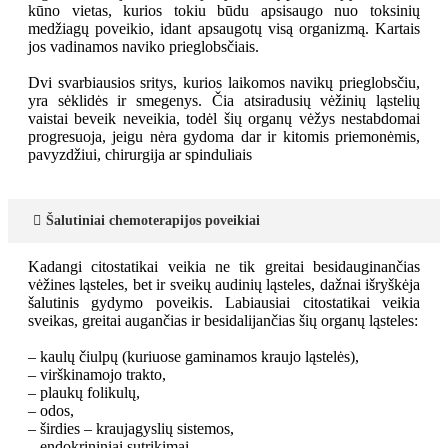
kūno vietas, kurios tokiu būdu apsisaugo nuo toksinių
medžiagų poveikio, idant apsaugotų visą organizmą. Kartais
jos vadinamos naviko prieglobsčiais.
Dvi svarbiausios sritys, kurios laikomos navikų prieglobsčiu,
yra sėklidės ir smegenys. Čia atsiradusių vėžinių ląstelių
vaistai beveik neveikia, todėl šių organų vėžys nestabdomai
progresuoja, jeigu nėra gydoma dar ir kitomis priemonėmis,
pavyzdžiui, chirurgija ar spinduliais
Šalutiniai chemoterapijos poveikiai
Kadangi citostatikai veikia ne tik greitai besidauginančias
vėžines ląsteles, bet ir sveikų audinių ląsteles, dažnai išryškėja
šalutinis gydymo poveikis. Labiausiai citostatikai veikia
sveikas, greitai augančias ir besidalijančias šių organų ląsteles:
– kaulų čiulpų (kuriuose gaminamos kraujo ląstelės),
– virškinamojo trakto,
– plaukų folikulų,
– odos,
– širdies – kraujagyslių sistemos,
– endokrininiai sutrikimai,