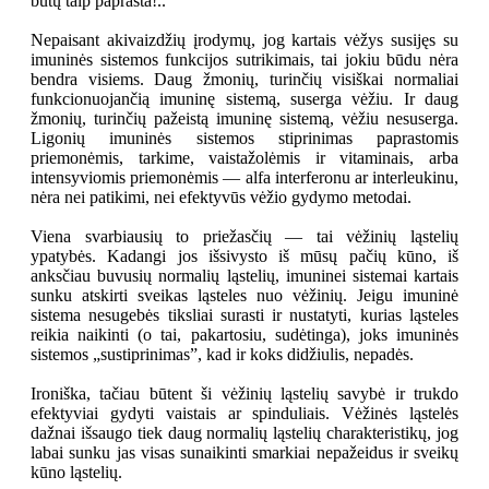
būtų taip paprasta!..
Nepaisant akivaizdžių įrodymų, jog kartais vėžys susijęs su
imuninės sistemos funkcijos sutrikimais, tai jokiu būdu nėra
bendra visiems. Daug žmonių, turinčių visiškai normaliai
funkcionuojančią imuninę sistemą, suserga vėžiu. Ir daug
žmonių, turinčių pažeistą imuninę sistemą, vėžiu nesuserga.
Ligonių imuninės sistemos stiprinimas paprastomis
priemonėmis, tarkime, vaistažolėmis ir vitaminais, arba
intensyviomis priemonėmis — alfa interferonu ar interleukinu,
nėra nei patikimi, nei efektyvūs vėžio gydymo metodai.
Viena svarbiausių to priežasčių — tai vėžinių ląstelių
ypatybės. Kadangi jos išsivysto iš mūsų pačių kūno, iš
anksčiau buvusių normalių ląstelių, imuninei sistemai kartais
sunku atskirti sveikas ląsteles nuo vėžinių. Jeigu imuninė
sistema nesugebės tiksliai surasti ir nustatyti, kurias ląsteles
reikia naikinti (o tai, pakartosiu, sudėtinga), joks imuninės
sistemos „sustiprinimas”, kad ir koks didžiulis, nepadės.
Ironiška, tačiau būtent ši vėžinių ląstelių savybė ir trukdo
efektyviai gydyti vaistais ar spinduliais. Vėžinės ląstelės
dažnai išsaugo tiek daug normalių ląstelių charakteristikų, jog
labai sunku jas visas sunaikinti smarkiai nepažeidus ir sveikų
kūno ląstelių.