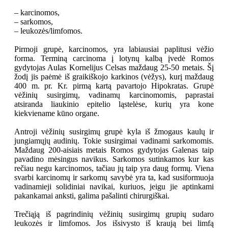
– karcinomos,
– sarkomos,
– leukozės/limfomos.
Pirmoji grupė, karcinomos, yra labiausiai paplitusi vėžio
forma. Terminą carcinoma į lotynų kalbą įvedė Romos
gydytojas Aulas Kornelijus Celsas maždaug 25-50 metais. Šį
žodį jis paėmė iš graikiškojo karkinos (vėžys), kurį maždaug
400 m. pr. Kr. pirmą kartą pavartojo Hipokratas. Grupė
vėžinių susirgimų, vadinamų karcinomomis, paprastai
atsiranda liaukinio epitelio ląstelėse, kurių yra kone
kiekviename kūno organe.
Antroji vėžinių susirgimų grupė kyla iš žmogaus kaulų ir
jungiamųjų audinių. Tokie susirgimai vadinami sarkomomis.
Maždaug 200-aisiais metais Romos gydytojas Galenas taip
pavadino mėsingus navikus. Sarkomos sutinkamos kur kas
rečiau negu karcinomos, tačiau jų taip yra daug formų. Viena
svarbi karcinomų ir sarkomų savybė yra ta, kad susiformuoja
vadinamieji solidiniai navikai, kuriuos, jeigu jie aptinkami
pakankamai anksti, galima pašalinti chirurgiškai.
Trečiąją iš pagrindinių vėžinių susirgimų grupių sudaro
leukozės ir limfomos. Jos išsivysto iš kraują bei limfą