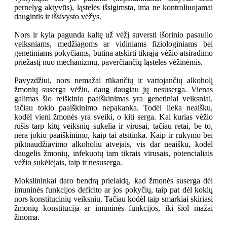
pernelyg aktyvūs), ląstelės išsigimsta, ima ne­ kontroliuojamai
daugintis ir išsivysto vėžys.
Nors ir kyla pagunda kaltę už vėžį suversti išorinio pasaulio
veiksniams, medžiagoms ar vidiniams fiziologiniams bei
genetiniams pokyčiams, būtina atskirti tikrąją vėžio atsiradimo
priežastį nuo mechanizmų, paverčiančių ląsteles vėžinėmis.
Pavyzdžiui, nors nemažai rūkančių ir vartojančių alkoholį
žmonių suserga vėžiu, daug daugiau jų nesuserga. Vienas
galimas šio reiškinio paaiškinimas yra genetiniai veiksniai,
tačiau tokio paaiškinimo nepakanka. Todėl lieka neaišku,
kodėl vieni žmonės yra sveiki, o kiti serga. Kai kurias vėžio
rūšis tarp kitų veiksnių sukelia ir virusai, tačiau retai, be to,
nėra jokio paaiškinimo, kaip tai atsitinka. Kaip ir rūkymo bei
piktnaudžiavimo alkoholiu atvejais, vis dar neaišku, kodėl
daugelis žmonių, infekuotų tam tikrais virusais, potencialiais
vėžio sukėlėjais, taip ir nesuserga.
Mokslininkai daro bendrą prielaidą, kad žmonės suserga dėl
imuninės funkcijos deficito ar jos pokyčių, taip pat dėl kokių
nors konstitucinių veiksnių. Tačiau kodėl taip smarkiai skiriasi
žmonių konstitucija ar imuninės funkcijos, iki šiol mažai
žinoma.