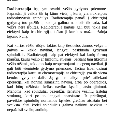
Radioterapija
irgi yra svarbi vėžio gydymo priemonė.
Paprastai ji veikia tik tą kūno vietą, į kurią yra nukreiptas
radioaktyvusis spindulys. Radioterapija panaši į chirurginį
gydymą tuo požiūriu, kad ja galima naudotis tik tada, kai
vėžys nėra išplitęs. Radioterapija kartais gali būti tokia pat
efektyvi kaip ir chirurgija, tačiau ji kur kas mažiau žaloja
ligonio kūną.
Kai kurios vėžio rūšys, tokios kaip tiesiosios žarnos vėžys ir
galvos – kaklo navikai, lengvai pasiduoda gydymui
spinduliais. Radioterapija taip pat efektyvi kai kurių formų
plaučių, kaulų vėžio ar limfomų atvejais. Sergant tam tikromis
vėžio rūšimis, tokiomis kaip neoperuojami smegenų navikai, ji
gali būti vienintelė gydymo priemonė. Tačiau labai dažnai
radioterapija kartu su chemoterapija ar chirurgija yra tik viena
bendro gydymo dalis. Ją galima taikyti prieš atliekant
operaciją, kai norima sumažinti naviką, arba po operacijos,
kad būtų užkirstas kelias naviko ląstelių atsinaujinimui.
Manoma, kad spinduliai pažeidžia genetinę vėžinių ląstelių
struktūrą, kuri po to lengvai neatsistato. Ir priešingai,
paveiktos spindulių normalios ląstelės greičiau atsistato bei
sveiksta. Štai kodėl spinduliais galima naikinti navikus ir
nepažeisti sveikų audinių.