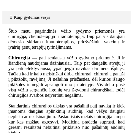
Kaip gydomas vėžys
Šiuo metu pagrindinės vėžio gydymo priemonės yra
chirurgija, chemoterapija ir radioterapija. Taip pat vis daugiau
dėmesio skiriama imunoterapijos, priešvėžinių vakcinų ir
įvairių genų terapijų tyrinėjimams.
Chirurgija
— pati seniausia vėžio gydymo priemonė. Ji ir
šiandieną naudojama dažniausiai. Taip pat daugeliu atvejų ji
yra pati efektyviausia, ypač jeigu navikas dar nėra išplitęs.
Tačiau kad ir kaip meistriškai dirba chirurgai, chirurgija panaši
į piktžolių ravėjimą. Ji nešalina priežasties, dėl kurios išaugo
piktžolės ir negali apsaugoti nuo jų ateityje. Vis dėlto pusė
visų vėžiu sergančių ligonių yra išgydomi chirurgiškai, todėl
chirurgijos svarbos neįvertinti negalima.
Standartinis chirurgijos tikslas yra pašalinti patį naviką ir kiek
įmanoma daugiau aplinkinių audinių, kad vėžys daugiau
neplistų ar neatsinaujintų. Pastaraisiais metais chirurgija tampa
kur kas mažiau agresyvi. Medicina pradeda suprasti, kad
geresni rezultatai nebūtinai priklauso nuo pašalintų audinių
kiekio.