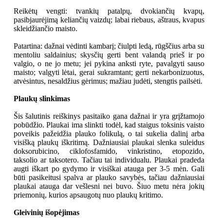
Reikėtų vengti: tvankių patalpų, dvokiančių kvapų,
pasibjaurėjimą keliančių vaizdų; labai riebaus, aštraus, kvapus
skleidžiančio maisto.
Patartina: dažnai vėdinti kambarį; čiulpti ledą, rūgščius arba su
mentoliu saldainius; skysčių gerti bent valandą prieš ir po
valgio, o ne jo metu; jei pykina anksti ryte, pavalgyti sauso
maisto; valgyti lėtai, gerai sukramtant; gerti nekarbonizuotus,
atvėsintus, nesaldžius gėrimus; mažiau judėti, stengtis pailsėti.
Plaukų slinkimas
Šis šalutinis reiškinys pasitaiko gana dažnai ir yra grįžtamojo
pobūdžio. Plaukai ima slinkti todėl, kad staigus toksinis vaisto
poveikis pažeidžia plauko folikulą, o tai sukelia dalinį arba
visišką plaukų iškritimą. Dažniausiai plaukai slenka suleidus
doksorubicino, ciklofosfamido, vinkristino, etopozido,
taksolio ar taksotero. Tačiau tai individualu. Plaukai pradeda
augti iškart po gydymo ir visiškai atauga per 3-5 mėn. Gali
būti pasikeitusi spalva ar plauko savybės, tačiau dažniausiai
plaukai atauga dar vešlesni nei buvo. Šiuo metu nėra jokių
priemonių, kurios apsaugotų nuo plaukų kritimo.
Gleivinių išopėjimas