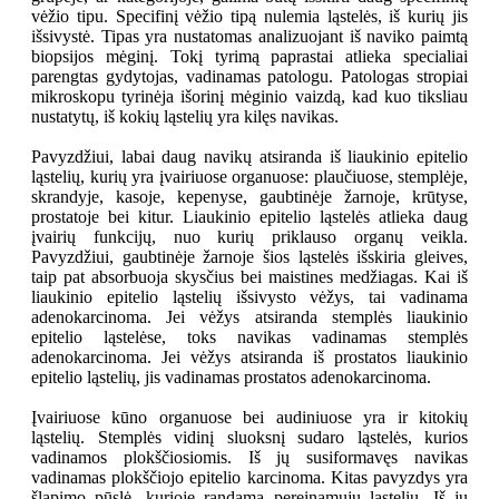
vėžio tipu. Specifinį vėžio tipą nulemia ląstelės, iš kurių jis
išsivystė. Tipas yra nustatomas analizuojant iš naviko paimtą
biopsijos mėginį. Tokį tyrimą paprastai atlieka specialiai
parengtas gydytojas, vadinamas patologu. Patologas stropiai
mikroskopu tyrinėja išorinį mėginio vaizdą, kad kuo tiksliau
nustatytų, iš kokių ląstelių yra kilęs navikas.
Pavyzdžiui, labai daug navikų atsiranda iš liaukinio epitelio
ląstelių, kurių yra įvairiuose organuose: plaučiuose, stemplėje,
skrandyje, kasoje, kepenyse, gaubtinėje žarnoje, krūtyse,
prostatoje bei kitur. Liaukinio epitelio ląstelės atlieka daug
įvairių funkcijų, nuo kurių priklauso organų veikla.
Pavyzdžiui, gaubtinėje žarnoje šios ląstelės išskiria gleives,
taip pat absorbuoja skysčius bei maistines medžiagas. Kai iš
liaukinio epitelio ląstelių išsivysto vėžys, tai vadinama
adenokarcinoma. Jei vėžys atsiranda stemplės liaukinio
epitelio ląstelėse, toks navikas vadinamas stemplės
adenokarcinoma. Jei vėžys atsiranda iš prostatos liaukinio
epitelio ląstelių, jis vadinamas prostatos adenokarcinoma.
Įvairiuose kūno organuose bei audiniuose yra ir kitokių
ląstelių. Stemplės vidinį sluoksnį sudaro ląstelės, kurios
vadinamos plokščiosiomis. Iš jų susiformavęs navikas
vadinamas plokščiojo epitelio karcinoma. Kitas pavyzdys yra
šlapimo pūslė, kurioje randama pereinamųjų ląstelių. Iš jų