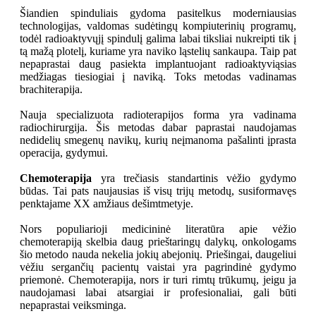
Šiandien spinduliais gydoma pasitelkus moderniausias
technologijas, valdomas sudėtingų kompiuterinių programų,
todėl radioaktyvųjį spindulį galima labai tiksliai nukreipti tik į
tą mažą plotelį, kuriame yra naviko ląstelių sankaupa. Taip pat
nepaprastai daug pasiekta implantuojant radioaktyviąsias
medžiagas tiesiogiai į naviką. Toks metodas vadinamas
brachiterapija.
Nauja specializuota radioterapijos forma yra vadinama
radiochirurgija. Šis metodas dabar paprastai naudojamas
nedidelių smegenų navikų, kurių neįmanoma pašalinti įprasta
operacija, gydymui.
Chemoterapija
yra trečiasis standartinis vėžio gydymo
būdas. Tai pats naujausias iš visų trijų metodų, susiformavęs
penktajame XX amžiaus dešimtmetyje.
Nors populiarioji medicininė literatūra apie vėžio
chemoterapiją skelbia daug prieštaringų dalykų, onkologams
šio metodo nauda nekelia jokių abejonių. Priešingai, daugeliui
vėžiu sergančių pacientų vaistai yra pagrindinė gydymo
priemonė. Chemoterapija, nors ir turi rimtų trūkumų, jeigu ja
naudojamasi labai atsargiai ir profesionaliai, gali būti
nepaprastai veiksminga.