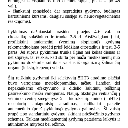
būdingesnis cisplatinos tipo chemoterapijai, pikas – po 48
val.),
– išankstinį (prasideda dar nepradėjus gydymo, būdingas
kartotiniems kursams, daugiau susijęs su neurovegetacinėmis
reakcijomis).
Pykinimas dažniausiai prasideda praėjus 4-6 val. po
citostatikų sulašinimo ir trunka 2-5 d. Atsižvelgiant į tai,
profilaktinį antiemetinį (vėmimą slopinantį) gydymą
rekomenduojama pradėti prieš leidžiant citostatikus ir tęsti 3-5
paras. Jei stiprus pykinimas trunka ilgiau nei kelias dienas ar
net stiprėja, tai reiškia, kad skirta per maža medikamentų nuo
pykinimo dozė arba sutrikusi vaistus iš organizmą šalinančių
organų (inkstų, kepenų) veikla.
Šių reiškinių gydymui iki selektyvių 5HT3 atradimo plačiai
buvo vartojamas metoklopramidas, tačiau šiandien dėl
nepakankamo efektyvumo ir didelio šalutinių reiškinių
pasireiškimo mažai vartojamas. Naujų, tikslingai veikiančių į
vėmimo centrą smegenyse 5 – hidroksitriptamino ( 5HT3)
receptorių antagonistų atradimas, radikaliai pakeitė
antiemetinio (prieš pykinimą) gydymo galimybes. Ši vaistų
grupė tapo standartiniu gydymu, skiriant priešvėžinio gydymo
schemas. Taikant medikamentinį gydymą patariama laikytis ir
atitinkamos mitybos bei režimo.