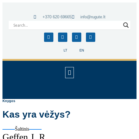
+370 620 69665
info@rugute.lt
LT
EN
Knygos
Kas yra vėžys?
Šaltinis
Geffen J. R.