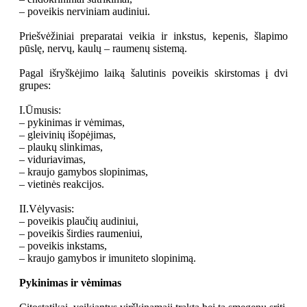
– poveikis nerviniam audiniui.
Priešvėžiniai preparatai veikia ir inkstus, kepenis, šlapimo
pūslę, nervų, kaulų – raumenų sistemą.
Pagal išryškėjimo laiką šalutinis poveikis skirstomas į dvi
grupes:
I.Ūmusis:
– pykinimas ir vėmimas,
– gleivinių išopėjimas,
– plaukų slinkimas,
– viduriavimas,
– kraujo gamybos slopinimas,
– vietinės reakcijos.
II.Vėlyvasis:
– poveikis plaučių audiniui,
– poveikis širdies raumeniui,
– poveikis inkstams,
– kraujo gamybos ir imuniteto slopinimą.
Pykinimas ir vėmimas