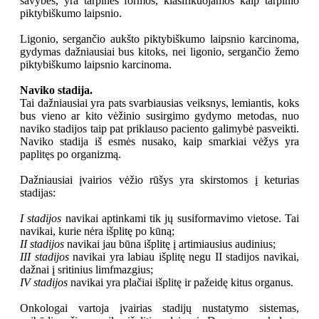
savybės, yra tarpinės formos, klasifikuojamos kaip tarpinio
piktybiškumo laipsnio.
Ligonio, sergančio aukšto piktybiškumo laipsnio karcinoma,
gydymas dažniausiai bus kitoks, nei ligonio, sergančio žemo
piktybiškumo laipsnio karcinoma.
Naviko stadija.
Tai dažniausiai yra pats svarbiausias veiksnys, lemiantis, koks
bus vieno ar kito vėžinio susirgimo gydymo metodas, nuo
naviko stadijos taip pat priklauso paciento galimybė pasveikti.
Naviko stadija iš esmės nusako, kaip smarkiai vėžys yra
paplitęs po organizmą.
Dažniausiai įvairios vėžio rūšys yra skirstomos į keturias
stadijas:
I stadijos
navikai aptinkami tik jų susiformavimo vietose. Tai
navikai, kurie nėra išplitę po kūną;
II stadijos
navikai jau būna išplitę į artimiausius audinius;
III stadijos
navikai yra labiau išplitę negu II stadijos navikai,
dažnai į sritinius limfmazgius;
IV stadijos
navikai yra plačiai išplitę ir pažeidę kitus organus.
Onkologai vartoja įvairias stadijų nustatymo sistemas,