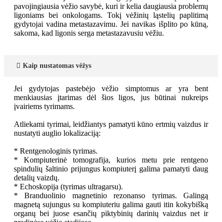
pavojingiausia vėžio savybė, kuri ir kelia daugiausia problemų
ligoniams bei onkologams. Tokį vėžinių ląstelių paplitimą
gydytojai vadina metastazavimu. Jei navikas išplito po kūną,
sakoma, kad ligonis serga metastazavusiu vėžiu.
Kaip nustatomas vėžys
Jei gydytojas pastebėjo vėžio simptomus ar yra bent
menkiausias įtarimas dėl šios ligos, jus būtinai nukreips
įvairiems tyrimams.
Atliekami tyrimai, leidžiantys pamatyti kūno ertmių vaizdus ir
nustatyti auglio lokalizaciją:
* Rentgenologinis tyrimas.
* Kompiuterinė tomografija, kurios metu prie rentgeno
spindulių šaltinio prijungus kompiuterį galima pamatyti daug
detalių vaizdų.
* Echoskopija (tyrimas ultragarsu).
* Branduolinio magnetinio rezonanso tyrimas. Galingą
magnetą sujungus su kompiuteriu galima gauti itin kokybišką
organų bei juose esančių piktybinių darinių vaizdus net ir