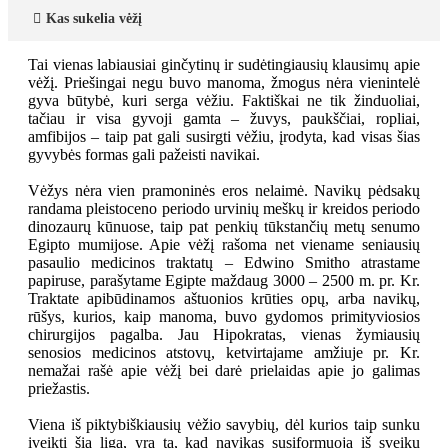
Kas sukelia vėžį
Tai vienas labiausiai ginčytinų ir sudėtingiausių klausimų apie
vėžį. Priešingai negu buvo manoma, žmogus nėra vienintelė
gyva būtybė, kuri serga vėžiu. Faktiškai ne tik žinduoliai,
tačiau ir visa gyvoji gamta – žuvys, paukščiai, ropliai,
amfibijos – taip pat gali susirgti vėžiu, įrodyta, kad visas šias
gyvybės formas gali pažeisti navikai.
Vėžys nėra vien pramoninės eros nelaimė. Navikų pėdsakų
randama pleistoceno periodo urvinių meškų ir kreidos periodo
dinozaurų kūnuose, taip pat penkių tūkstančių metų senumo
Egipto mumijose. Apie vėžį rašoma net viename seniausių
pasaulio medicinos traktatų – Edwino Smitho atrastame
papiruse, parašytame Egipte maždaug 3000 – 2500 m. pr. Kr.
Traktate apibūdinamos aštuonios krūties opų, arba navikų,
rūšys, kurios, kaip manoma, buvo gydomos primityviosios
chirurgijos pagalba. Jau Hipokratas, vienas žymiausių
senosios medicinos atstovų, ketvirtajame amžiuje pr. Kr.
nemažai rašė apie vėžį bei darė prielaidas apie jo galimas
priežastis.
Viena iš piktybiškiausių vėžio savybių, dėl kurios taip sunku
įveikti šią ligą, yra ta, kad navikas susiformuoja iš sveikų