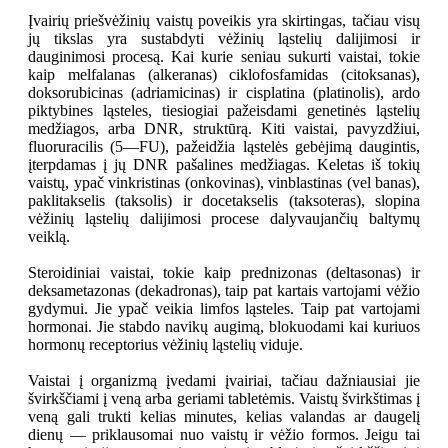
Įvairių priešvėžinių vaistų poveikis yra skirtingas, tačiau visų
jų tikslas yra sustabdyti vėžinių ląstelių dalijimosi ir
dauginimosi procesą. Kai kurie seniau sukurti vaistai, tokie
kaip melfalanas (alkeranas) ciklofosfamidas (citoksanas),
doksorubicinas (adriamicinas) ir cisplatina (platinolis), ardo
piktybines ląsteles, tiesiogiai pažeisdami genetinės ląstelių
medžiagos, arba DNR, struktūrą. Kiti vaistai, pavyzdžiui,
fluoruracilis (5—FU), pažeidžia ląstelės gebėjimą daugintis,
įterpdamas į jų DNR pašalines medžiagas. Keletas iš tokių
vaistų, ypač vinkristinas (onkovinas), vinblastinas (vel banas),
paklitakselis (taksolis) ir docetakselis (taksoteras), slopina
vėžinių ląstelių dalijimosi procese dalyvaujančių baltymų
veiklą.
Steroidiniai vaistai, tokie kaip prednizonas (deltasonas) ir
deksametazonas (dekadronas), taip pat kartais vartojami vėžio
gydymui. Jie ypač veikia limfos ląsteles. Taip pat vartojami
hormonai. Jie stabdo navikų augimą, blokuodami kai kuriuos
hormonų receptorius vėžinių ląstelių viduje.
Vaistai į organizmą įvedami įvairiai, tačiau dažniausiai jie
švirkščiami į veną arba geriami tabletėmis. Vaistų švirkštimas į
veną gali trukti kelias minutes, kelias valandas ar daugelį
dienų — priklausomai nuo vaistų ir vėžio formos. Jeigu tai