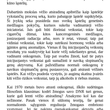
kūno ląstelių.
Dabartinis mokslas vėžio atsiradimą apibrėžia kaip ląstelėje
vykstančių procesų seką, kurio pabaigoje ląstelė supiktybėja.
Ši įvykių seka prasideda nuo sveikų ląstelių genetinės
medžiagos pokyčių, kuriuos sukelia vadinamieji vėžio
iniciatoriai. Jais gali būti išoriniai veiksniai, tokie kaip
cigarečių dūmai, kitos kancerogeninės medžiagos,
jonizuojanti radiacija arba, nors ir retai, virusai; taip pat
vidiniai veiksniai, tokie kaip sutrikusi hormonų veikla arba
įgimtos genų anomalijos. Vienas iš šių inicijuojančių veiksnių
rezultatų yra suaktyvėję kai kurie vėžį sukeliantys genai, dar
vadinami onkogenais. Taip pat svarbu žinoti, kad tie patys
inicijuojantys veiksniai gali sumažinti ir naviką slopinančių
genų aktyvumą. Kai pažeidžiama normali onkogenų ir
navikus slopinančių genų pusiausvyra, gali atsirasti vėžinės
ląstelės. Kai vėžys pradeda vystytis, jo augimą skatina įvairūs
kiti vėžio rizikos veiksniai, tarp jų alkoholis ir riebus maistas.
Kai 1970 metais buvo atrasti onkogenai, iškilo sudėtingas
filosofinis klausimas: kodėl žmogus savo DNR turi genus,
kurie gali lemti vėžio atsiradimą? Atsakymo kol kas dar
nežinome. Pasak vienos iš siūlomų teorijų, šie genai
normaliomis sąlygomis reguliuoja žmogaus embriono
vystymąsi. Jei jie pakinta (nepakankamai aktyvūs arba