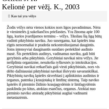
Kelionė per vėžį. K., 2003
Kas tai yra vėžys
Žodis vėžys nėra vienos kokios nors ligos pavadinimas. Nėra
ir vienintelės jį sukeliančios priežasties. Yra žinoma apie 100
ligų, kurios įvardijamos terminu – vėžys. Tiksliau šią ligą būtų
vadinti piktybiniu naviku. Juo susergama, kai ląstelės ima
elgtis nenormaliai ir pradeda nekontroliuojamai daugintis.
Joms intensyviai dauginantis susidaro perteklinė audinio
masė. Šis perteklinis audinys, vadinamas naviku, gali būti
gerybinis arba piktybinis. Gerybiniai navikai nėra vėžys. Jie
neišplinta organizme, nesukelia ryškesnės jo intoksikacijos.
Gerybiniai navikai retkarčiais gali virsti piktybiniais, nors vis
dėlto dažniausiai piktybiniai navikai išsivysto savarankiškai.
Piktybinių navikų ląstelės skverbiasi į aplinkinius audinius ir
organus, patenka į kraujotaką ir limfinę sistemą. Taip naviko
ląstelės iš pirminio židinio kraujagyslėmis ir limfagyslėmis
pasklinda po kitus, atokiau esančius, organus. Atokiai nuo
pirminio naviko atsiradę piktybiniai augliai vadinami
metastazėmis.