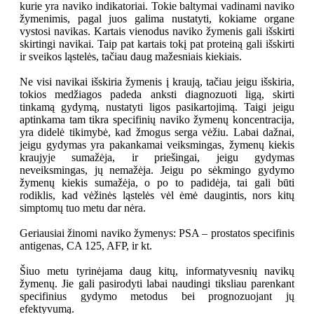
kurie yra naviko indikatoriai. Tokie baltymai vadinami naviko
žymenimis, pagal juos galima nustatyti, kokiame organe
vystosi navikas. Kartais vienodus naviko žymenis gali išskirti
skirtingi navikai. Taip pat kartais tokį pat proteiną gali išskirti
ir sveikos ląstelės, tačiau daug mažesniais kiekiais.
Ne visi navikai išskiria žymenis į kraują, tačiau jeigu išskiria,
tokios medžiagos padeda anksti diagnozuoti ligą, skirti
tinkamą gydymą, nustatyti ligos pasikartojimą. Taigi jeigu
aptinkama tam tikra specifinių naviko žymenų koncentracija,
yra didelė tikimybė, kad žmogus serga vėžiu. Labai dažnai,
jeigu gydymas yra pakankamai veiksmingas, žymenų kiekis
kraujyje sumažėja, ir priešingai, jeigu gydymas
neveiksmingas, jų nemažėja. Jeigu po sėkmingo gydymo
žymenų kiekis sumažėja, o po to padidėja, tai gali būti
rodiklis, kad vėžinės ląstelės vėl ėmė daugintis, nors kitų
simptomų tuo metu dar nėra.
Geriausiai žinomi naviko žymenys: PSA – prostatos specifinis
antigenas, CA 125, AFP, ir kt.
Šiuo metu tyrinėjama daug kitų, informatyvesnių navikų
žymenų. Jie gali pasirodyti labai naudingi tiksliau parenkant
specifinius gydymo metodus bei prognozuojant jų
efektyvumą.