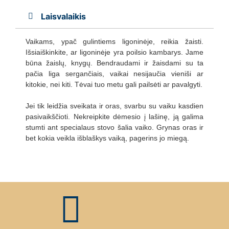
Laisvalaikis
Vaikams, ypač gulintiems ligoninėje, reikia žaisti.
Išsiaiškinkite, ar ligoninėje yra poilsio kambarys. Jame
būna žaislų, knygų. Bendraudami ir žaisdami su ta
pačia liga sergančiais, vaikai nesijaučia vieniši ar
kitokie, nei kiti. Tėvai tuo metu gali pailsėti ar pavalgyti.
Jei tik leidžia sveikata ir oras, svarbu su vaiku kasdien
pasivaikščioti. Nekreipkite dėmesio į lašinę, ją galima
stumti ant specialaus stovo šalia vaiko. Grynas oras ir
bet kokia veikla išblaškys vaiką, pagerins jo miegą.