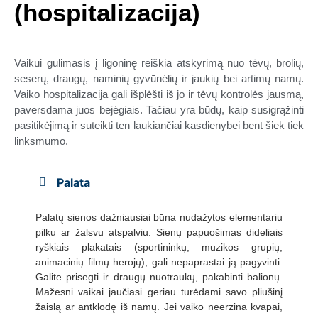
(hospitalizacija)
Vaikui gulimasis į ligoninę reiškia atskyrimą nuo tėvų, brolių,
seserų, draugų, naminių gyvūnėlių ir jaukių bei artimų namų.
Vaiko hospitalizacija gali išplėšti iš jo ir tėvų kontrolės jausmą,
paversdama juos bejėgiais. Tačiau yra būdų, kaip susigrąžinti
pasitikėjimą ir suteikti ten laukiančiai kasdienybei bent šiek tiek
linksmumo.
Palata
Palatų sienos dažniausiai būna nudažytos elementariu
pilku ar žalsvu atspalviu. Sienų papuošimas dideliais
ryškiais plakatais (sportininkų, muzikos grupių,
animacinių filmų herojų), gali nepaprastai ją pagyvinti.
Galite prisegti ir draugų nuotraukų, pakabinti balionų.
Mažesni vaikai jaučiasi geriau turėdami savo pliušinį
žaislą ar antklodę iš namų. Jei vaiko neerzina kvapai,