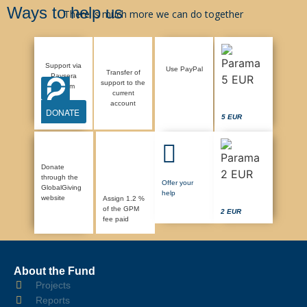
Ways to help us
There is much more we can do together
Support via
Use PayPal
Transfer of
Paysera
support to the
system
current
account
DONATE
5 EUR
Donate
through the
Offer your
GlobalGiving
help
website
Assign 1.2 %
of the GPM
2 EUR
fee paid
About the Fund
Projects
Reports