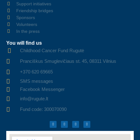
Support initiatives
Friendship bridges
Sponsors
Volunteers
In the press
You will find us
Childhood Cancer Fund Rugutė
Pranciškus Smuglevičiaus st. 45, 08311 Vilnius
+370 620 69665
SMS messages
Facebook Messenger
info@rugute.lt
Fund code: 300070090