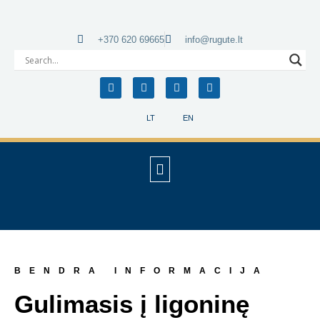
+370 620 69665
info@rugute.lt
LT
EN
BENDRA INFORMACIJA
Gulimasis į ligoninę