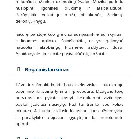
retkarčiais uždekite aromatinę žvakę. Muzika padeda
nuslopinti ligoninės triukšmą ir atsipalaiduoti.
Parūpinkite vaikui jo amžių atitinkančių žaidimų,
dėlionių, knygų.
Įsikūrę palatoje kuo greičiau susipažinkite su skyriumi
ir ligoninės aplinka. Išsiaiškinkite, ar yra galimybė
naudotis mikrobangų krosnele, šaldytuvu, dušu.
Apsidairykite, kur galite pasivaikščioti, pažaisti.
Begalinis laukimas
Tėvai turi išmokti laukti. Laukti teks visko – nuo kraujo
paėmimo iki įvairių tyrimų ir procedūrų. Daugelis tėvų
nervinasi ar pyksta kasryt belaukdami vizitacijos,
paskui jaučiasi nusivylę, kad tai trunka vos kelias
minutes. Jei turite iškilusių klausimų, juos užsirašykite
ir pasakykite atėjusiam gydytojui, ką norėtumėte
aptarti.