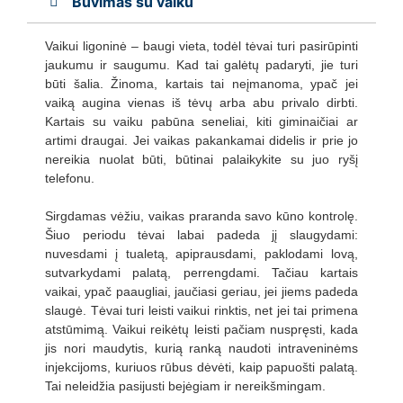
Buvimas su vaiku
Vaikui ligoninė – baugi vieta, todėl tėvai turi pasirūpinti
jaukumu ir saugumu. Kad tai galėtų padaryti, jie turi
būti šalia. Žinoma, kartais tai neįmanoma, ypač jei
vaiką augina vienas iš tėvų arba abu privalo dirbti.
Kartais su vaiku pabūna seneliai, kiti giminaičiai ar
artimi draugai. Jei vaikas pakankamai didelis ir prie jo
nereikia nuolat būti, būtinai palaikykite su juo ryšį
telefonu.
Sirgdamas vėžiu, vaikas praranda savo kūno kontrolę.
Šiuo periodu tėvai labai padeda jį slaugydami:
nuvesdami į tualetą, apiprausdami, paklodami lovą,
sutvarkydami palatą, perrengdami. Tačiau kartais
vaikai, ypač paaugliai, jaučiasi geriau, jei jiems padeda
slaugė. Tėvai turi leisti vaikui rinktis, net jei tai primena
atstūmimą. Vaikui reikėtų leisti pačiam nuspręsti, kada
jis nori maudytis, kurią ranką naudoti intraveninėms
injekcijoms, kuriuos rūbus dėvėti, kaip papuošti palatą.
Tai neleidžia pasijusti bejėgiam ir nereikšmingam.