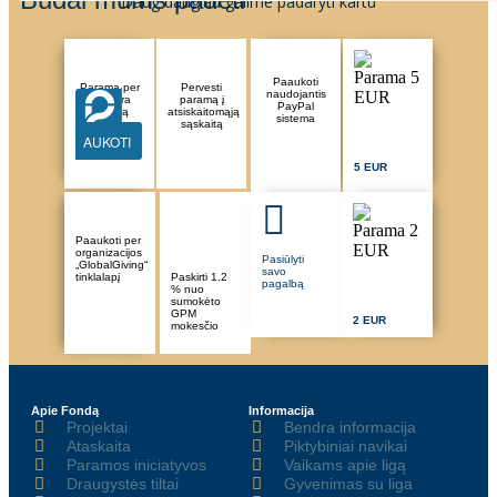
Daug daugiau galime padaryti kartu
Paaukoti
Parama per
Pervesti
naudojantis
Paysera
paramą į
PayPal
sistemą
atsiskaitomąją
sistema
sąskaitą
AUKOTI
5 EUR
Paaukoti per
organizacijos
Pasiūlyti
„GlobalGiving“
savo
tinklalapį
Paskirti 1.2
pagalbą
% nuo
sumokėto
GPM
2 EUR
mokesčio
Apie Fondą
Informacija
Projektai
Bendra informacija
Ataskaita
Piktybiniai navikai
Paramos iniciatyvos
Vaikams apie ligą
Draugystės tiltai
Gyvenimas su liga