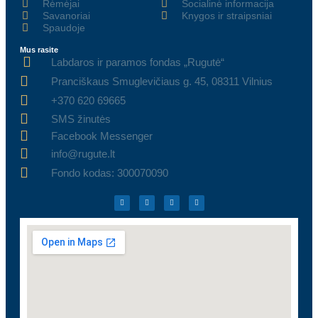
Rėmėjai
Socialinė informacija
Savanoriai
Knygos ir straipsniai
Spaudoje
Mus rasite
Labdaros ir paramos fondas „Rugutė“
Pranciškaus Smuglevičiaus g. 45, 08311 Vilnius
+370 620 69665
SMS žinutės
Facebook Messenger
info@rugute.lt
Fondo kodas: 300070090