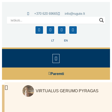
+370 620 69665
info@rugute.lt
LT
EN
Paremti
VIRTUALUS GERUMO PYRAGAS
Būdai mums padėti