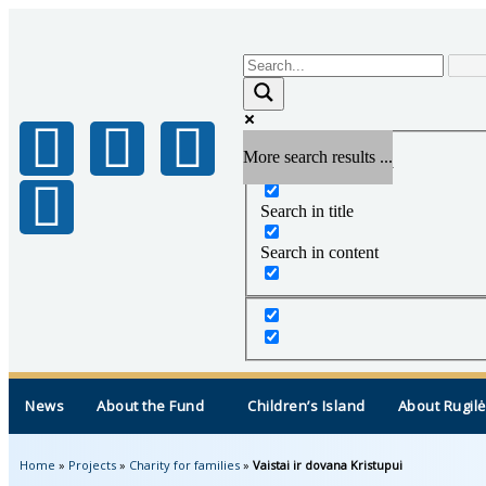
More search results ...
Exact matches only
Search in title
Search in content
News
About the Fund
Children’s Island
About Rugilė
Home
»
Projects
»
Charity for families
»
Vaistai ir dovana Kristupui