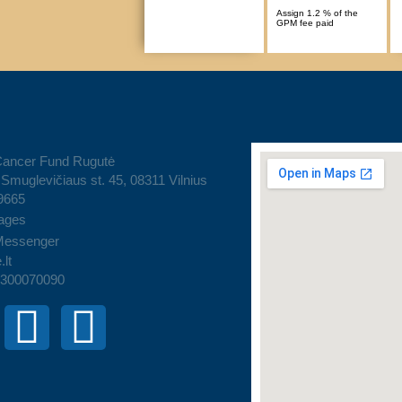
Assign 1.2 % of the
GPM fee paid
Cancer Fund Rugutė
Smuglevičiaus st. 45, 08311 Vilnius
9665
ages
Messenger
.lt
 300070090