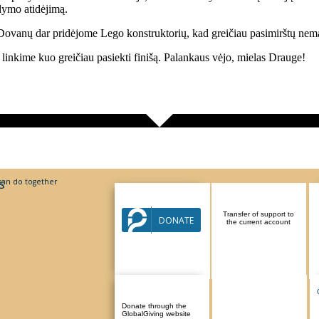
dymo atidėjimą.
. Dovanų dar pridėjome Lego konstruktorių, kad greičiau pasimirštų nem
linkime kuo greičiau pasiekti finišą. Palankaus vėjo, mielas Drauge!
s
an do together
Support via Paysera
Transfer of support to
DONATE
system
the current account
Donate through the
GlobalGiving website