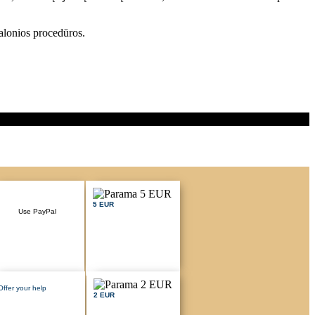
alonios procedūros.
5 EUR
Use PayPal
Offer your help
2 EUR