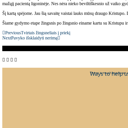
mažąjį pacientą ligoninėje. Nes nėra nieko beviltiškesnio už vaiko gy
Šį kartą spėjome. Jau šią savaitę vaistai lauks mūsų draugo Kristupo
Šiame gydymo etape žingsnis po žingsnio einame kartu su Kristupu ir 
Previous
Tvirtais žingsneliais į priekį
Next
Pavyko išsklaidyti nerimą
Ways to help u
There is much more we c