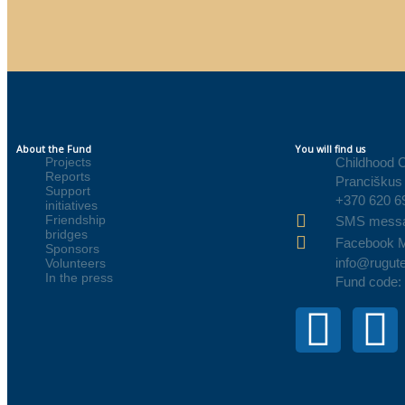
About the Fund
You will find us
Projects
Childhood 
Reports
Pranciškus 
Support
+370 620 6
initiatives
Friendship
SMS mess
bridges
Facebook 
Sponsors
info@rugute
Volunteers
In the press
Fund code: