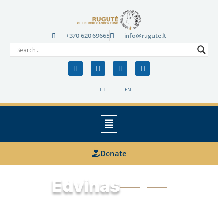
+370 620 69665
info@rugute.lt
LT
EN
Donate
Edvinas