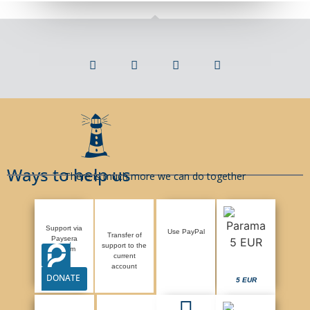
Ways to help us
There is much more we can do together
Support via
Use PayPal
Transfer of
Paysera
support to the
system
current
account
DONATE
5 EUR