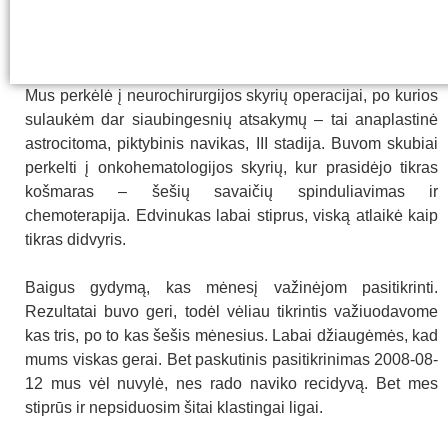
Mus perkėlė į neurochirurgijos skyrių operacijai, po kurios
sulaukėm dar siaubingesnių atsakymų – tai anaplastinė
astrocitoma, piktybinis navikas, III stadija. Buvom skubiai
perkelti į onkohematologijos skyrių, kur prasidėjo tikras
košmaras – šešių savaičių spinduliavimas ir
chemoterapija. Edvinukas labai stiprus, viską atlaikė kaip
tikras didvyris.
Baigus gydymą, kas mėnesį važinėjom pasitikrinti.
Rezultatai buvo geri, todėl vėliau tikrintis važiuodavome
kas tris, po to kas šešis mėnesius. Labai džiaugėmės, kad
mums viskas gerai. Bet paskutinis pasitikrinimas 2008-08-
12 mus vėl nuvylė, nes rado naviko recidyvą. Bet mes
stiprūs ir nepsiduosim šitai klastingai ligai.