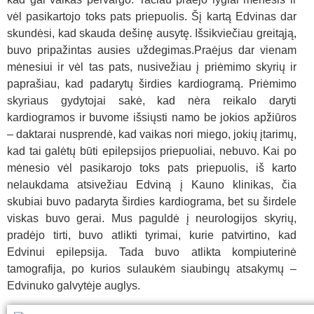
vėl pasikartojo toks pats priepuolis. Šį kartą Edvinas dar
skundėsi, kad skauda dešinę ausytę. Išsikviečiau greitąją,
buvo pripažintas ausies uždegimas.Praėjus dar vienam
mėnesiui ir vėl tas pats, nusivežiau į priėmimo skyrių ir
paprašiau, kad padarytų širdies kardiogramą. Priėmimo
skyriaus gydytojai sakė, kad nėra reikalo daryti
kardiogramos ir buvome išsiųsti namo be jokios apžiūros
– daktarai nusprendė, kad vaikas nori miego, jokių įtarimų,
kad tai galėtų būti epilepsijos priepuoliai, nebuvo. Kai po
mėnesio vėl pasikarojo toks pats priepuolis, iš karto
nelaukdama atsivežiau Edviną į Kauno klinikas, čia
skubiai buvo padaryta širdies kardiograma, bet su širdele
viskas buvo gerai. Mus paguldė į neurologijos skyrių,
pradėjo tirti, buvo atlikti tyrimai, kurie patvirtino, kad
Edvinui epilepsija. Tada buvo atlikta kompiuterinė
tamografija, po kurios sulaukėm siaubingų atsakymų –
Edvinuko galvytėje auglys.