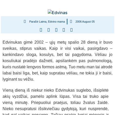
Parašė Laima, Edvino mama
2006 August 05
Edvinukas gimė 2002 – ųjų metų spalio 28 dieną ir buvo
sveikas, stiprus vaikas. Kaip ir visi vaikai, pasirgdavo –
kankindavo sloga, kosulys, bet tai pagydoma. Vėliau jo
kosuliukai pradėjo dažnėti, apsilankėm pas pulmonologą,
kuris nustatė lengvos formos astmą. Tuo metu man tai atrodė
labai baisi liga, bet, kaip supratau vėliau, ne tokia ji ir baisi,
lyginant su vėžiu.
Vieną dieną iš niekur nieko Edvinukas suglebo, išsiplėtė
akių vyzdžiai, pamėlo aplink lūpas. Visa tai truko apie
vieną minutę. Priepuoliui praėjus, toliau žvalus žaidė.
Nieko nesupratusi išsikviečiau gydytoją, kuri nusprendė,
kad gal vaikas pervargo. Tačiau praėjo lygiai mėnesis ir