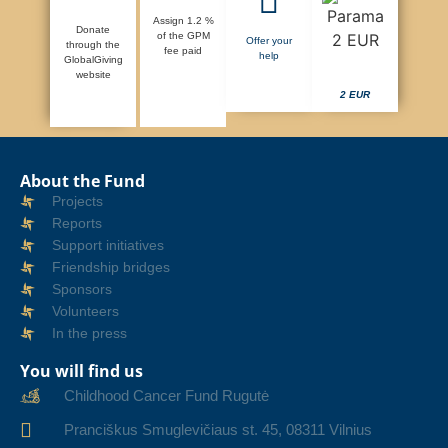
Assign 1.2 %
Donate
of the GPM
Offer your
through the
fee paid
help
GlobalGiving
website
2 EUR
About the Fund
Projects
Reports
Support initiatives
Friendship bridges
Sponsors
Volunteers
In the press
You will find us
Childhood Cancer Fund Rugutė
Pranciškus Smuglevičiaus st. 45, 08311 Vilnius