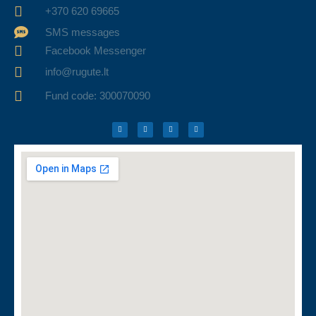
+370 620 69665
SMS messages
Facebook Messenger
info@rugute.lt
Fund code: 300070090