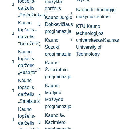
lopšelis-
mokykla-
darželis
darželis
Kauno technologijų
„Pelėdžiukas“
mokymo centras
Kauno Jurgio
Kauno
Dobkevičiaus
KTU Kauno
lopšelis -
progimnazija
technologijos
darželis
Kauno
universitetas/Kaunas
"Boružėlė"
Suzuki
University of
Kauno
progimnazija
Technology
lopšelis-
Kauno
darželis
Žaliakalnio
„Pušaitė“
progimnazija
Kauno
Kauno
lopšelis-
Martyno
darželis
Mažvydo
„Smalsutis“
progimnazija
Kauno
Kauno šv.
lopšelis-
Kazimiero
darželis