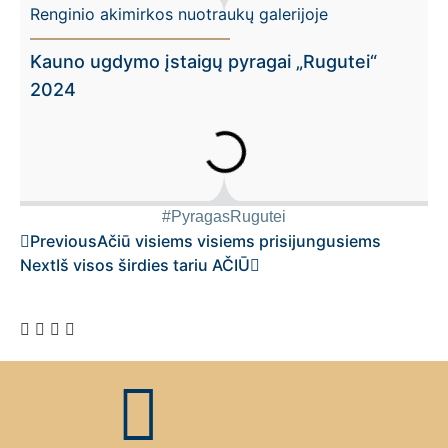
Renginio akimirkos nuotraukų galerijoje
Kauno ugdymo įstaigų pyragai „Rugutei“
2024
#PyragasRugutei
Previous
Ačiū visiems visiems prisijungusiems
Next
Iš visos širdies tariu AČIŪ