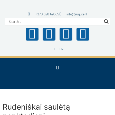
+370 620 69665
info@rugute.lt
LT
EN
Rudeniškai saulėtą