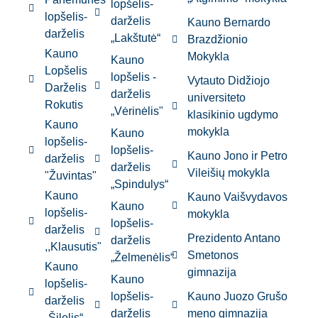
lopšelis-
lopšelis-
darželis
Kauno Bernardo
darželis
„Lakštutė“
Brazdžionio
Kauno
Mokykla
Kauno
Lopšelis
lopšelis -
Vytauto Didžiojo
Darželis
darželis
universiteto
Rokutis
„Vėrinėlis"
klasikinio ugdymo
Kauno
mokykla
Kauno
lopšelis-
lopšelis-
Kauno Jono ir Petro
darželis
darželis
Vileišių mokykla
"Žuvintas"
„Spindulys“
Kauno
Kauno Vaišvydavos
Kauno
lopšelis-
mokykla
lopšelis-
darželis
Prezidento Antano
darželis
,,Klausutis"
Smetonos
„Želmenėlis“
Kauno
gimnazija
Kauno
lopšelis-
lopšelis-
Kauno Juozo Grušo
darželis
darželis
meno gimnazija
„Šilelis“