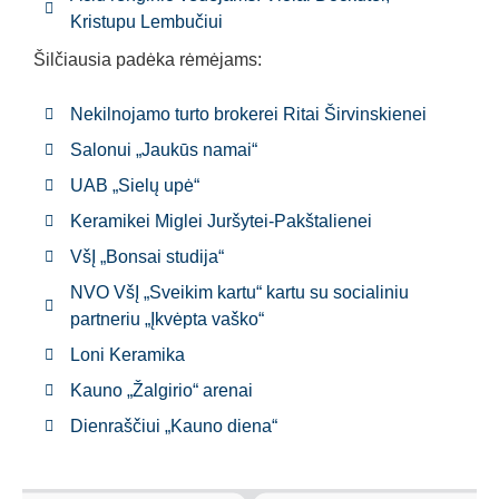
Kristupu Lembučiui
Šilčiausia padėka rėmėjams:
Nekilnojamo turto brokerei Ritai Širvinskienei
Salonui „Jaukūs namai“
UAB „Sielų upė“
Keramikei Miglei Juršytei-Pakštalienei
VšĮ „Bonsai studija“
NVO VšĮ „Sveikim kartu“ kartu su socialiniu
partneriu „Įkvėpta vaško“
Loni Keramika
Kauno „Žalgirio“ arenai
Dienraščiui „Kauno diena“