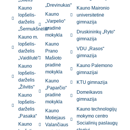
„Drevinukas“
Kauno
Kauno Maironio
Kauno
lopšelis-
universitetinė
„Varpelio“
darželis
gimnazija
pradinė
„Šermukšnėlis“
Druskininkų „Ryto“
mokykla
Kauno m.
gimnazija
lopšelis-
Kauno
VDU „Rasos“
darželis
Prano
gimnazija
„Vaidilutė"
Mašioto
pradinė
Kauno Palemono
Kauno
mokykla
gimnazijai
lopšelis-
darželis
Kauno
KTU gimnazija
„Žilvitis“
„Paparčio“
Domeikavos
pradinė
Kauno
gimnazija
mokykla
lopšelis-
darželis
Kauno technologijų
Kauno
„Pasaka“
mokymo centro
Motiejaus
Socialinių paslaugų
Kauno
Valančiaus
skyriui