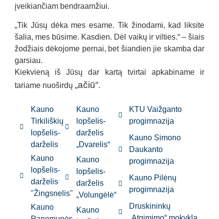
įveikiančiam bendraamžiui.
„Tik Jūsų dėka mes esame. Tik žinodami, kad liksite
šalia, mes būsime. Kasdien. Dėl vaikų ir vilties.“ – šiais
žodžiais dėkojome pernai, bet šiandien jie skamba dar
garsiau.
Kiekvieną iš Jūsų dar kartą tvirtai apkabiname ir
„ačiū“
tariame nuoširdų
.
Kauno
Kauno
KTU Vaižganto
Tirkiliškių
lopšelis-
progimnazija
lopšelis-
darželis
Kauno Simono
darželis
„Dvarelis“
Daukanto
Kauno
Kauno
progimnazija
lopšelis-
lopšelis-
Kauno Pilėnų
darželis
darželis
progimnazija
"Žingsnelis"
„Volungėlė“
Druskininkų
Kauno
Kauno
„Atgimimo“ mokykla
Panemunės