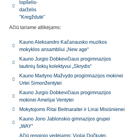
lopšelis-
darželis
"Kregždutė"
Ačiū tariame atlikėjams:
Kauno Aleksandro Kačanausko muzikos
mokyklos ansambliui „New age“
Kauno Jurgio Dobkevičiaus progimnazijos
tautinių šokių kolektyvui „Skrydis“
Kauno Martyno Mažvydo progimnazijos mokinei
Urtei Simonžentytei
Kauno Jurgio Dobkevičiaus progimnazijos
mokinei Amelijai Ventytei
Mokytojoms Ritai Beitnaraitei ir Linai Misiūnienei
Kauno Jono Jablonskio gimnazijos grupei
„WAY“
Ačiū renginio vedėjams: Violai Dočkutei,