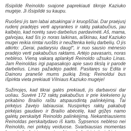
Išsipildė Reinoldo svajonė paprekiauti tikroje Kaziuko
mugėje. Ji išsipildė su kaupu.
Ruošėsi jis tam labai atsakingai ir kruopščiai. Dar praėjusį
rudenį pradėjęs verti apyrankes ir raktų pakabučius, jau
kalbėjo, kad norėtų savo darbelius pardavinėti. Aš, mama,
galvojau, kad šis jo noras laikinas, aiškinau, kad Kaziuko
mugei reikia rimtai ruoštis ir neužtenka kelių darbelių. O jis
atkirto: „Gerai, padarysiu daug!“, ir nuo sausio mėnesio
pradėjo verti pakabučius raktams. Artėjo pavasaris, noras
neblėso. Vieną vakarą aplankyti Reinoldo užsuko Linas.
Jam Reinoldas irgi papasakojo apie savo tikslą ir parodė
darbelius. Linas pažadėjo padėti. Pasitaręs su Edita ir
Dainoru pranešė mums puikią žinią: Reinoldui bus
išpirkta vieta prekiauti Vilniaus Kaziuko mugėje!
Sužinojęs, kad tikrai galės prekiauti, jis darbavosi dar
uoliau. Suvėrė 172 raktų pakabučius ir prie kiekvieno jų
prikabino Brailio raštu atspausdintą palinkėjimą. Tai
pirkėjus žavėjo labiausiai. Nusipirkęs raktų pakabutį
pirkėjas gaudavo ir Brailio abėcėlę, kad grįžęs namo
galėtų perskaityti Reinoldo palinkėjimą. Nekantriausiems
Reinoldas perskaitydavo iš karto. Šypsenos neblėso nei
Reinoldo, nei pirkėjų veiduose. Svarbiausias momentas