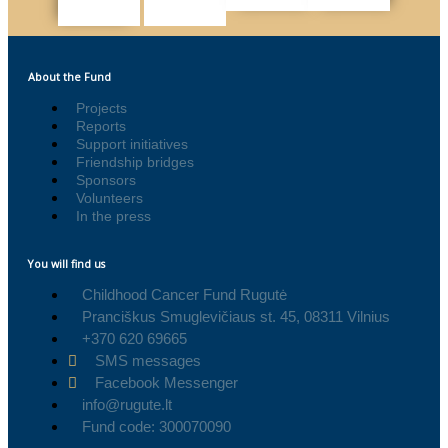
About the Fund
Projects
Reports
Support initiatives
Friendship bridges
Sponsors
Volunteers
In the press
You will find us
Childhood Cancer Fund Rugutė
Pranciškus Smuglevičiaus st. 45, 08311 Vilnius
+370 620 69665
SMS messages
Facebook Messenger
info@rugute.lt
Fund code: 300070090