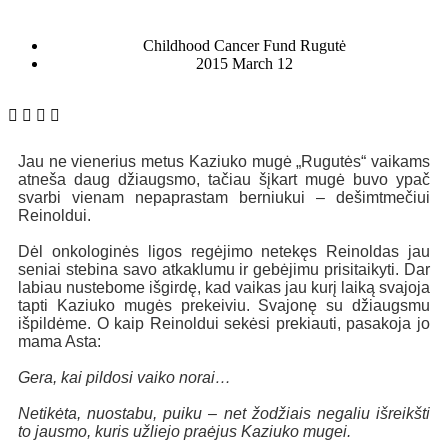
Childhood Cancer Fund Rugutė
2015 March 12
Jau ne vienerius metus Kaziuko mugė „Rugutės“ vaikams
atneša daug džiaugsmo, tačiau šįkart mugė buvo ypač
svarbi vienam nepaprastam berniukui – dešimtmečiui
Reinoldui.
Dėl onkologinės ligos regėjimo netekęs Reinoldas jau
seniai stebina savo atkaklumu ir gebėjimu prisitaikyti. Dar
labiau nustebome išgirdę, kad vaikas jau kurį laiką svajoja
tapti Kaziuko mugės prekeiviu. Svajonę su džiaugsmu
išpildėme. O kaip Reinoldui sekėsi prekiauti, pasakoja jo
mama Asta:
Gera, kai pildosi vaiko norai…
Netikėta, nuostabu, puiku – net žodžiais negaliu išreikšti
to jausmo, kuris užliejo praėjus Kaziuko mugei.