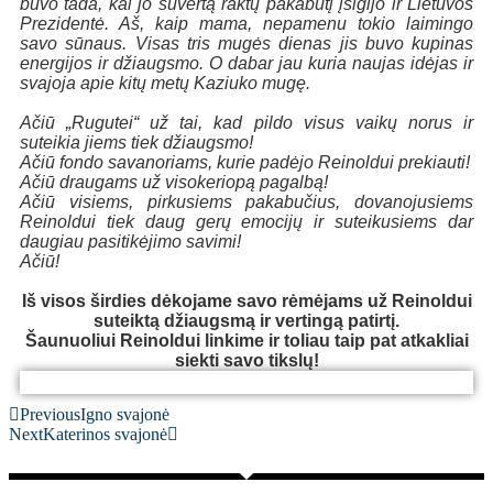
buvo tada, kai jo suvertą raktų pakabutį įsigijo ir Lietuvos
Prezidentė. Aš, kaip mama, nepamenu tokio laimingo
savo sūnaus. Visas tris mugės dienas jis buvo kupinas
energijos ir džiaugsmo. O dabar jau kuria naujas idėjas ir
svajoja apie kitų metų Kaziuko mugę.
Ačiū „Rugutei“ už tai, kad pildo visus vaikų norus ir
suteikia jiems tiek džiaugsmo!
Ačiū fondo savanoriams, kurie padėjo Reinoldui prekiauti!
Ačiū draugams už visokeriopą pagalbą!
Ačiū visiems, pirkusiems pakabučius, dovanojusiems
Reinoldui tiek daug gerų emocijų ir suteikusiems dar
daugiau pasitikėjimo savimi!
Ačiū!
Iš visos širdies dėkojame savo rėmėjams už Reinoldui
suteiktą džiaugsmą ir vertingą patirtį.
Šaunuoliui Reinoldui linkime ir toliau taip pat atkakliai
siekti savo tikslų!
Reinoldo svajonė
Reinoldo svajonė
Reinoldo svajonė
Reinoldo svajonė
Reinoldo svajonė
Reinoldo svajonė
Previous
Igno svajonė
Next
Katerinos svajonė