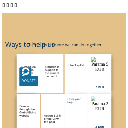
Ways to help us
There is much more we can do together
Use PayPal
Support via
Transfer of
Paysera
support to
system
the current
account
DONATE
5 EUR
Offer your
help
Donate
through the
GlobalGiving
website
Assign 1.2 %
of the GPM
fee paid
2 EUR