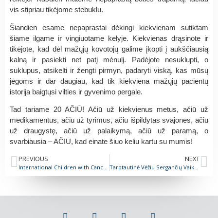
vis stipriau tikėjome stebuklu.
Šiandien esame nepaprastai dėkingi kiekvienam sutiktam
šiame ilgame ir vingiuotame kelyje. Kiekvienas drąsinote ir
tikėjote, kad dėl mažųjų kovotojų galime įkopti į aukščiausią
kalną ir pasiekti net patį mėnulį. Padėjote nesuklupti, o
suklupus, atsikelti ir žengti pirmyn, padaryti viską, kas mūsų
jėgoms ir dar daugiau, kad tik kiekviena mažųjų pacientų
istorija baigtųsi vilties ir gyvenimo pergale.
Tad tariame 20 AČIŪ! Ačiū už kiekvienus metus, ačiū už
medikamentus, ačiū už tyrimus, ačiū išpildytas svajones, ačiū
už draugystę, ačiū už palaikymą, ačiū už paramą, o
svarbiausia – AČIŪ, kad einate šiuo keliu kartu su mumis!
PREVIOUS
NEXT
International Children with Cancer Day
Tarptautinė Vėžiu Sergančių Vaikų diena