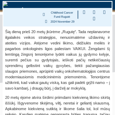
Childhood Cancer
Fund Rugutė
2024 November 29
Šią dieną prieš 20 metų įkūrėme „Rugutę“. Tada neplanavome
ilgalaikės veikos strategijos, nenusimatėme uždavinių ir
ateities vizijos. Atėjome vedini likimo, didžiulės meilės ir
pagarbos onkologinės ligos paliestam VAIKUI. Žengdami šį
lemtingą žingsnį tenorėjome lydėti vaikus jų gydymo kelyje,
suremti pečius su gydytojais, ieškoti pačių netikėčiausių
sprendimų gelbstint vaikų gyvybes, tiekti pažangiausias
slaugos priemones, aprūpinti vaikų onkohematologijos centrus
moderniausiomis medicininėmis priemonėmis. Tenorėjome
užtikrinti, kad vaikai gautų viską, kas gali padėti grįžti namo – į
savo kambarį, į draugų būrį, į darželį ar mokyklą.
20 metų ėjome atvira širdimi priimdami kiekvieną likimo skirtą
iššūkį. Išgyvenome tikėjimą, viltį, neretai ir geliantį skausmą.
Apkabinome kiekvieną sutiktą ir likome šalia tol, kol mūsų
reikėjo. Kasdien matėme nepaprastą būties trapumą, tačiau