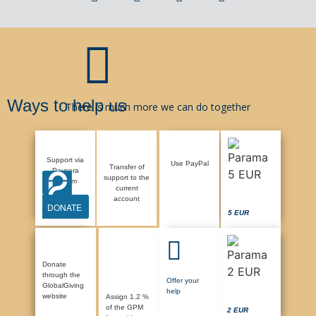
Ways to help us
There is much more we can do together
Support via
Use PayPal
Transfer of
Paysera
support to the
system
current
account
DONATE
5 EUR
Donate
through the
Offer your
GlobalGiving
help
website
Assign 1.2 %
of the GPM
2 EUR