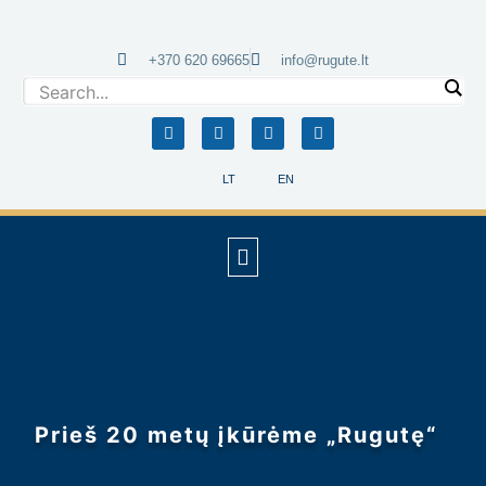
+370 620 69665
info@rugute.lt
LT
EN
More search results ...
Prieš 20 metų įkūrėme „Rugutę“