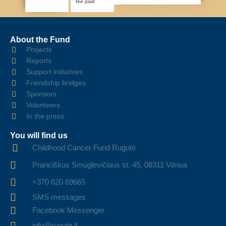
fee paid
About the Fund
Projects
Reports
Support initiatives
Friendship bridges
Sponsors
Volunteers
In the press
You will find us
Childhood Cancer Fund Rugutė
Pranciškus Smuglevičiaus st. 45, 08311 Vilnius
+370 620 69665
SMS messages
Facebook Messenger
info@rugute.lt