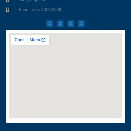
Fund code: 300070090