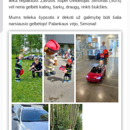
lieka nepakitusi. Žavusis Super Gelbėtojas Simonas (SGS)
vėl neria gelbėti katinų, šarkų, draugų, rinkti šiukšles.
Mums telieka šypsotis ir dėkoti už galimybę būti šalia
narsiausio gelbėtojo! Palankaus vėjo, Simonai!