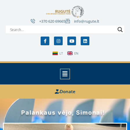
+370 620 69665
info@rugute.lt
LT
EN
Donate
Palankaus vėjo, Simonai!