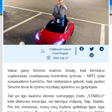
Childhood Cancer
Fund Rugutė
2022 July 27
Vakar gavę Simono mamos žinutę, kad berniukui
suplanuotas svarbiausias kontrolinis tyrimas – MRT, tyliai
suspaudėme kumščiu. Net nedrįstame galvoti, kaip jautėsi
Simono tėvai iki tyrimo rezultatų aptarimo su gydytojais.
Tad po ilgo laukimo ekrene sumirgėjęs žodis „STABILU“
kėlė didesnes emocijas, nei laimėjus milijoną. Taip. Stabilu.
Per tris mėnesius, mūsų visų mylimo gelbėtojo ligos eiga