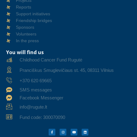
Projects
Reports
Support initiatives
Friendship bridges
Sponsors
Volunteers
In the press
You will find us
Childhood Cancer Fund Rugutė
Pranciškus Smuglevičiaus st. 45, 08311 Vilnius
+370 620 69665
SMS messages
Facebook Messenger
info@rugute.lt
Fund code: 300070090