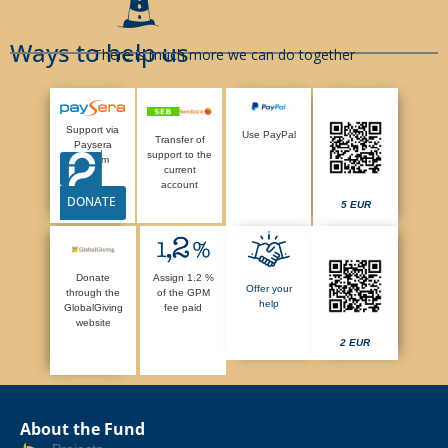
Ways to help us
There is much more we can do together
Support via
Use PayPal
Transfer of
Paysera
support to the
system
current
account
DONATE
5 EUR
Donate
Assign 1.2 %
Offer your
through the
of the GPM
help
GlobalGiving
fee paid
website
2 EUR
About the Fund