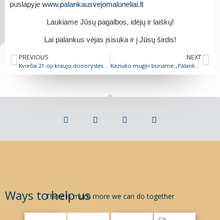
puslapyje
www.palankausvejomaluneliai.lt
Laukiame Jūsų pagalbos, idėjų ir laiškų!
Lai palankus vėjas įsisuka ir į Jūsų širdis!
PREVIOUS
NEXT
Kviečia 21-oji kraujo donorystės akcija „Padovanok lašelį“
Kaziuko mugei buriame „Palankaus vėjo malūnėlių“ pardavėjų komandą
Ways to help us
There is much more we can do together