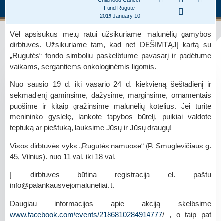
Fund Rugutė
2019 January 10
Vėl apsisukus metų ratui užsikuriame malūnėlių gamybos
dirbtuves. Užsikuriame tam, kad net DEŠIMTĄJĮ kartą su
„Rugutės“ fondo simboliu paskelbtume pavasarį ir padėtume
vaikams, sergantiems onkologinėmis ligomis.
Nuo
sausio 19 d. iki vasario 24 d.
kiekvieną
šeštadienį ir
sekmadienį
gaminsime, dažysime, marginsime, ornamentais
puošime ir kitaip gražinsime malūnėlių kotelius. Jei turite
menininko gyslelę, lankote tapybos būrelį, puikiai valdote
teptuką ar pieštuką, lauksime Jūsų ir Jūsų draugų!
Visos dirbtuvės vyks
„Rugutės namuose“ (P. Smuglevičiaus g.
45, Vilnius)
. nuo
11 val. iki 18 val
.
Į dirbtuves būtina registracija el. paštu
info@palankausvejomaluneliai.lt.
Daugiau informacijos apie akciją skelbsime
www.facebook.com/events/2186810284914777
/ , o taip pat