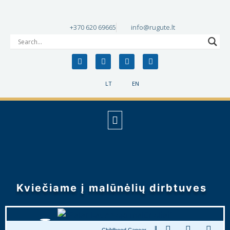
+370 620 69665
info@rugute.lt
LT
EN
Kviečiame į malūnėlių dirbtuves
Childhood Cancer