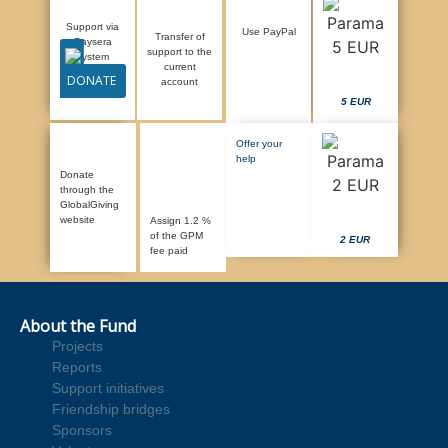
Support via
Use PayPal
Transfer of
Paysera
support to the
system
current
DONATE
account
5 EUR
Offer your
help
Donate
through the
GlobalGiving
website
Assign 1.2 %
of the GPM
2 EUR
fee paid
About the Fund
Projects
Reports
Support initiatives
Friendship bridges
Sponsors