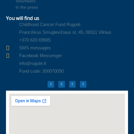
Volunteers
In the press
You will find us
Childhood Cancer Fund Rugutė
Pranciškus Smuglevičiaus st. 45, 08311 Vilnius
+370 620 69665
SMS messages
Facebook Messenger
info@rugute.lt
Fund code: 300070090